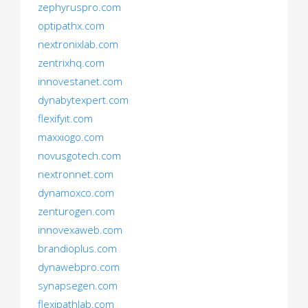
zephyruspro.com
optipathx.com
nextronixlab.com
zentrixhq.com
innovestanet.com
dynabytexpert.com
flexifyit.com
maxxiogo.com
novusgotech.com
nextronnet.com
dynamoxco.com
zenturogen.com
innovexaweb.com
brandioplus.com
dynawebpro.com
synapsegen.com
flexipathlab.com