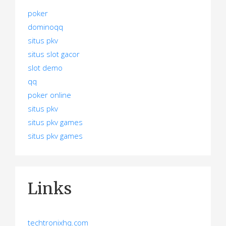
poker
dominoqq
situs pkv
situs slot gacor
slot demo
qq
poker online
situs pkv
situs pkv games
situs pkv games
Links
techtronixhq.com