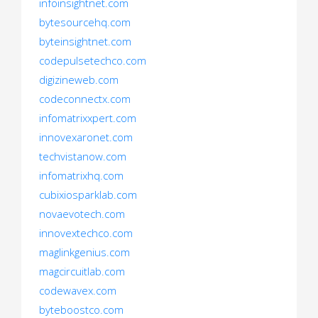
infoinsightnet.com
bytesourcehq.com
byteinsightnet.com
codepulsetechco.com
digizineweb.com
codeconnectx.com
infomatrixxpert.com
innovexaronet.com
techvistanow.com
infomatrixhq.com
cubixiosparklab.com
novaevotech.com
innovextechco.com
maglinkgenius.com
magcircuitlab.com
codewavex.com
byteboostco.com