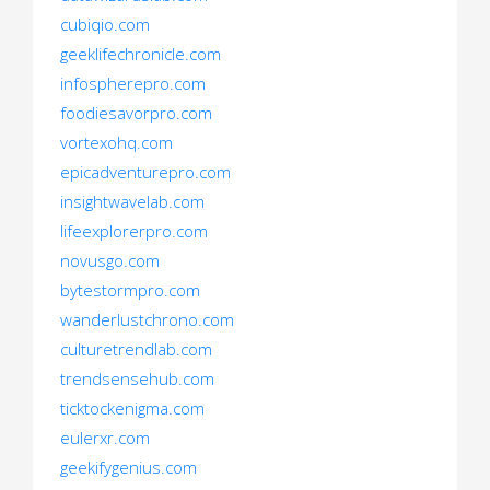
cubiqio.com
geeklifechronicle.com
infospherepro.com
foodiesavorpro.com
vortexohq.com
epicadventurepro.com
insightwavelab.com
lifeexplorerpro.com
novusgo.com
bytestormpro.com
wanderlustchrono.com
culturetrendlab.com
trendsensehub.com
ticktockenigma.com
eulerxr.com
geekifygenius.com