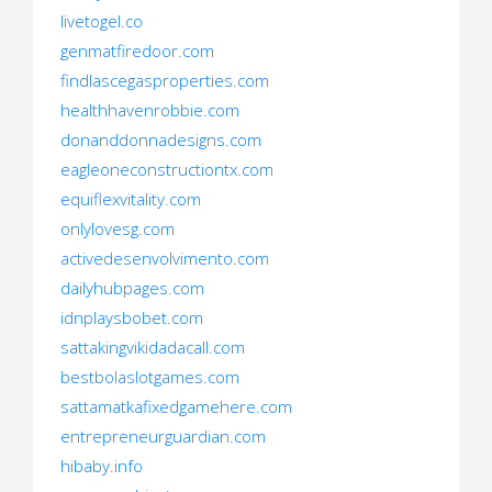
livetogel.co
genmatfiredoor.com
findlascegasproperties.com
healthhavenrobbie.com
donanddonnadesigns.com
eagleoneconstructiontx.com
equiflexvitality.com
onlylovesg.com
activedesenvolvimento.com
dailyhubpages.com
idnplaysbobet.com
sattakingvikidadacall.com
bestbolaslotgames.com
sattamatkafixedgamehere.com
entrepreneurguardian.com
hibaby.info