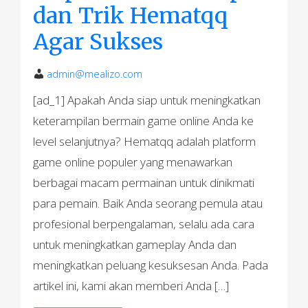
dan Trik Hematqq
Agar Sukses
admin@mealizo.com
[ad_1] Apakah Anda siap untuk meningkatkan
keterampilan bermain game online Anda ke
level selanjutnya? Hematqq adalah platform
game online populer yang menawarkan
berbagai macam permainan untuk dinikmati
para pemain. Baik Anda seorang pemula atau
profesional berpengalaman, selalu ada cara
untuk meningkatkan gameplay Anda dan
meningkatkan peluang kesuksesan Anda. Pada
artikel ini, kami akan memberi Anda […]