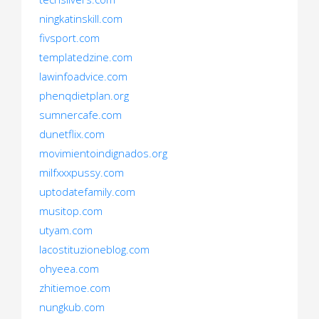
ningkatinskill.com
fivsport.com
templatedzine.com
lawinfoadvice.com
phenqdietplan.org
sumnercafe.com
dunetflix.com
movimientoindignados.org
milfxxxpussy.com
uptodatefamily.com
musitop.com
utyam.com
lacostituzioneblog.com
ohyeea.com
zhitiemoe.com
nungkub.com