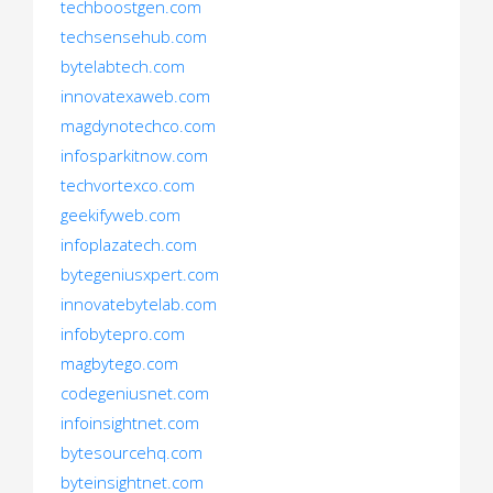
techboostgen.com
techsensehub.com
bytelabtech.com
innovatexaweb.com
magdynotechco.com
infosparkitnow.com
techvortexco.com
geekifyweb.com
infoplazatech.com
bytegeniusxpert.com
innovatebytelab.com
infobytepro.com
magbytego.com
codegeniusnet.com
infoinsightnet.com
bytesourcehq.com
byteinsightnet.com