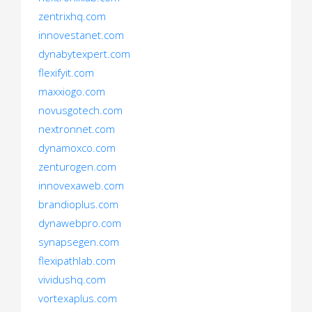
zentrixhq.com
innovestanet.com
dynabytexpert.com
flexifyit.com
maxxiogo.com
novusgotech.com
nextronnet.com
dynamoxco.com
zenturogen.com
innovexaweb.com
brandioplus.com
dynawebpro.com
synapsegen.com
flexipathlab.com
vividushq.com
vortexaplus.com