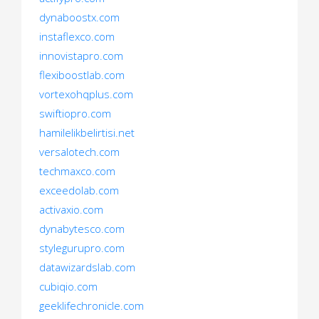
dynaboostx.com
instaflexco.com
innovistapro.com
flexiboostlab.com
vortexohqplus.com
swiftiopro.com
hamilelikbelirtisi.net
versalotech.com
techmaxco.com
exceedolab.com
activaxio.com
dynabytesco.com
stylegurupro.com
datawizardslab.com
cubiqio.com
geeklifechronicle.com