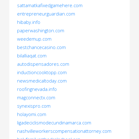
sattamatkafixedgamehere.com
entrepreneurguardian.com
hibaby.info
paperwashington.com
weedemup.com
bestchancecasino.com
bilalliaqat.com
autodispensadores.com
inductioncooktopp.com
newsmedicaltoday.com
roofingnevada.info
magconnectx.com
synexispro.com
holayomi.com
ligadeciclismodecundinamarca.com
nashvilleworkerscompensationattorney.com