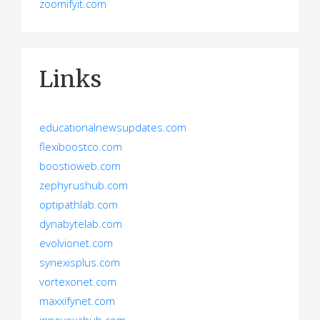
zoomifyit.com
Links
educationalnewsupdates.com
flexiboostco.com
boostioweb.com
zephyrushub.com
optipathlab.com
dynabytelab.com
evolvionet.com
synexisplus.com
vortexonet.com
maxxifynet.com