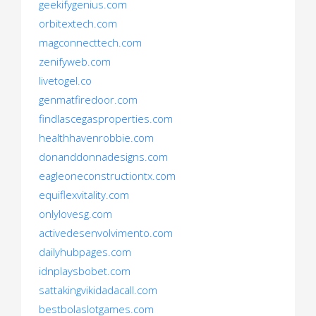
geekifygenius.com
orbitextech.com
magconnecttech.com
zenifyweb.com
livetogel.co
genmatfiredoor.com
findlascegasproperties.com
healthhavenrobbie.com
donanddonnadesigns.com
eagleoneconstructiontx.com
equiflexvitality.com
onlylovesg.com
activedesenvolvimento.com
dailyhubpages.com
idnplaysbobet.com
sattakingvikidadacall.com
bestbolaslotgames.com