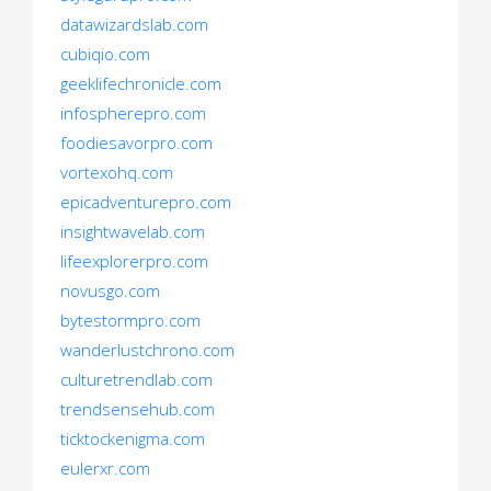
datawizardslab.com
cubiqio.com
geeklifechronicle.com
infospherepro.com
foodiesavorpro.com
vortexohq.com
epicadventurepro.com
insightwavelab.com
lifeexplorerpro.com
novusgo.com
bytestormpro.com
wanderlustchrono.com
culturetrendlab.com
trendsensehub.com
ticktockenigma.com
eulerxr.com