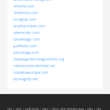
ohyeea.com
zhitiemoe.com
nungkub.com
anotherindian.com
xylemcider.com
taniaetiago.com
juzfitketo.com
pasomaga.com
impactgardencbdgummies.org
naturesstimulantcbd.net
nopalinaeuropa.com
biomagnify.net
qq
|
slot
|
judi bola
|
pkv
|
situs slot terpercaya
|
pkv
|
qq