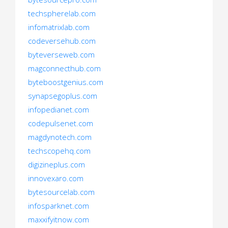
techspherelab.com
infomatrixlab.com
codeversehub.com
byteverseweb.com
magconnecthub.com
byteboostgenius.com
synapsegoplus.com
infopedianet.com
codepulsenet.com
magdynotech.com
techscopehq.com
digizineplus.com
innovexaro.com
bytesourcelab.com
infosparknet.com
maxxifyitnow.com