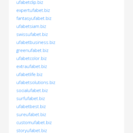
ufabetclip.biz
expertufabet.biz
fantasyufabet.biz
ufabetsiam.biz
swissufabet.biz
ufabetbusiness.biz
greenufabet.biz
ufabetcolor.biz
extraufabet.biz
ufabetlife.biz
ufabetsolutions.biz
socialufabet.biz
surfufabet.biz
ufabetbest.biz
sureufabet.biz
customufabet.biz
storyufabet.biz