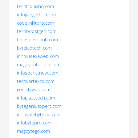
techtronixhq.com
infogadgethub.com
codelinkitpro.com
techboostgen.com
techsensehub.com
bytelabtech.com
innovatexaweb.com
magdynotechco.com
infosparkitnow.com
techvortexco.com
geekifyweb.com
infoplazatech.com
bytegeniusxpert.com
innovatebytelab.com
infobytepro.com
magbytego.com