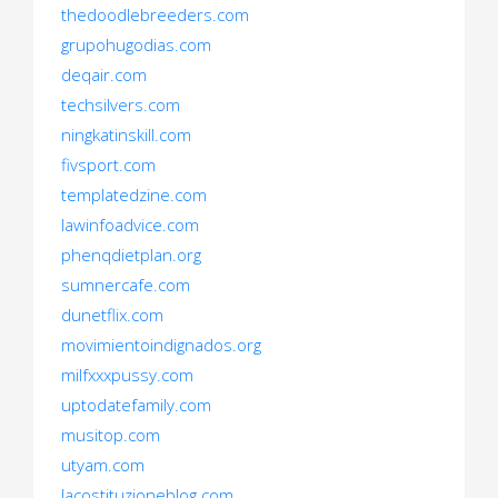
thedoodlebreeders.com
grupohugodias.com
deqair.com
techsilvers.com
ningkatinskill.com
fivsport.com
templatedzine.com
lawinfoadvice.com
phenqdietplan.org
sumnercafe.com
dunetflix.com
movimientoindignados.org
milfxxxpussy.com
uptodatefamily.com
musitop.com
utyam.com
lacostituzioneblog.com