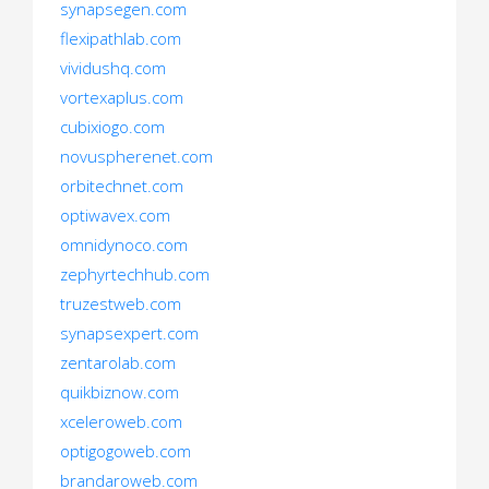
synapsegen.com
flexipathlab.com
vividushq.com
vortexaplus.com
cubixiogo.com
novuspherenet.com
orbitechnet.com
optiwavex.com
omnidynoco.com
zephyrtechhub.com
truzestweb.com
synapsexpert.com
zentarolab.com
quikbiznow.com
xceleroweb.com
optigogoweb.com
brandaroweb.com