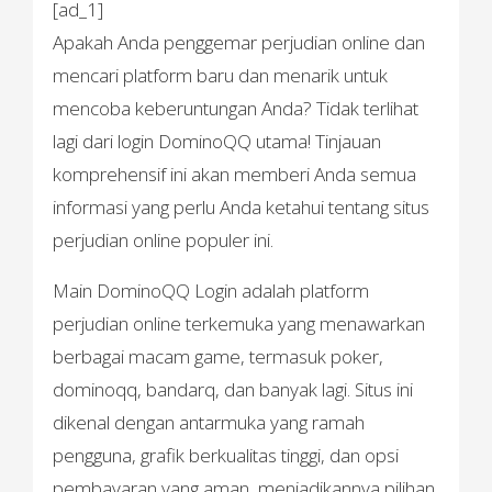
[ad_1]
Apakah Anda penggemar perjudian online dan
mencari platform baru dan menarik untuk
mencoba keberuntungan Anda? Tidak terlihat
lagi dari login DominoQQ utama! Tinjauan
komprehensif ini akan memberi Anda semua
informasi yang perlu Anda ketahui tentang situs
perjudian online populer ini.
Main DominoQQ Login adalah platform
perjudian online terkemuka yang menawarkan
berbagai macam game, termasuk poker,
dominoqq, bandarq, dan banyak lagi. Situs ini
dikenal dengan antarmuka yang ramah
pengguna, grafik berkualitas tinggi, dan opsi
pembayaran yang aman, menjadikannya pilihan