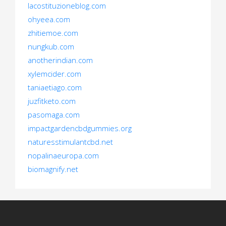
lacostituzioneblog.com
ohyeea.com
zhitiemoe.com
nungkub.com
anotherindian.com
xylemcider.com
taniaetiago.com
juzfitketo.com
pasomaga.com
impactgardencbdgummies.org
naturesstimulantcbd.net
nopalinaeuropa.com
biomagnify.net