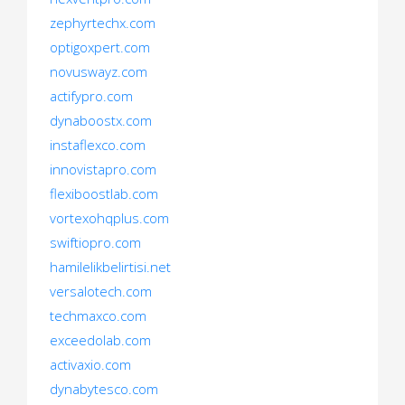
zephyrtechx.com
optigoxpert.com
novuswayz.com
actifypro.com
dynaboostx.com
instaflexco.com
innovistapro.com
flexiboostlab.com
vortexohqplus.com
swiftiopro.com
hamilelikbelirtisi.net
versalotech.com
techmaxco.com
exceedolab.com
activaxio.com
dynabytesco.com