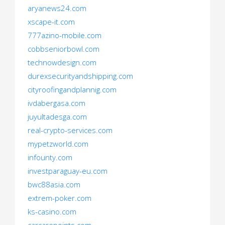
aryanews24.com
xscape-it.com
777azino-mobile.com
cobbseniorbowl.com
technowdesign.com
durexsecurityandshipping.com
cityroofingandplannig.com
ivdabergasa.com
juyultadesga.com
real-crypto-services.com
mypetzworld.com
infounty.com
investparaguay-eu.com
bwc88asia.com
extrem-poker.com
ks-casino.com
carcarepoints.com