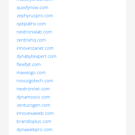
quixifynow.com
zephyruspro.com
optipathx.com
nextronixlab.com
zentrixhq.com
innovestanet.com
dynabytexpert.com
flexifyit.com
maxxiogo.com
novusgotech.com
nextronnet.com
dynamoxco.com
zenturogen.com
innovexaweb.com
brandioplus.com
dynawebpro.com