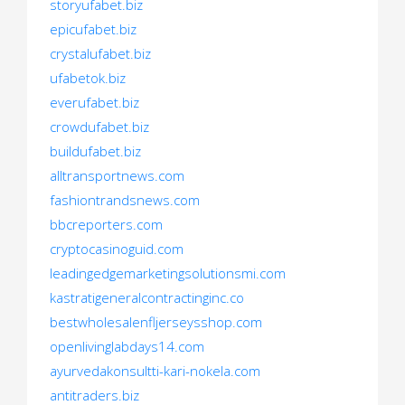
storyufabet.biz
epicufabet.biz
crystalufabet.biz
ufabetok.biz
everufabet.biz
crowdufabet.biz
buildufabet.biz
alltransportnews.com
fashiontrandsnews.com
bbcreporters.com
cryptocasinoguid.com
leadingedgemarketingsolutionsmi.com
kastratigeneralcontractinginc.co
bestwholesalenfljerseysshop.com
openlivinglabdays14.com
ayurvedakonsultti-kari-nokela.com
antitraders.biz