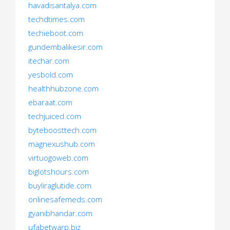
havadisantalya.com
techdtimes.com
techieboot.com
gundembalikesir.com
itechar.com
yesbold.com
healthhubzone.com
ebaraat.com
techjuiced.com
byteboosttech.com
magnexushub.com
virtuogoweb.com
biglotshours.com
buyliraglutide.com
onlinesafemeds.com
gyanibhandar.com
ufabetwarp.biz