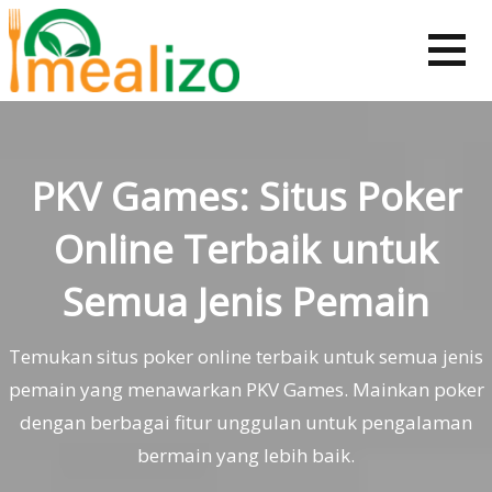
Skip
to
content
PKV Games: Situs Poker
Online Terbaik untuk
Semua Jenis Pemain
Temukan situs poker online terbaik untuk semua jenis
pemain yang menawarkan PKV Games. Mainkan poker
dengan berbagai fitur unggulan untuk pengalaman
bermain yang lebih baik.