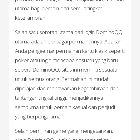
utama bagi pemain dari semua tingkat
keterampilan.
Salah satu sorotan utama dari login DominoQQ
utama adalah berbagai permainannya. Apakah
Anda penggemar permainan kartu klasik seperti
poker atau ingin mencoba sesuatu yang baru
seperti DominoQQ, situs ini memiliki sesuatu
untuk semua orang. Permainan ini mudah
dipelajari dan menawarkan kegembiraan dan
tantangan tingkat tinggi, menjadikannya
sempurna untuk pemain kasual dan penjudi
yang berpengalaman.
Selain pemilihan game yang mengesankan,