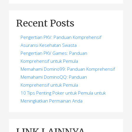
g
a
Recent Posts
t
Pengertian PKV: Panduan Komprehensif
i
Asuransi Kesehatan Swasta
o
Pengertian PKV Games: Panduan
Komprehensif untuk Pemula
n
Memahami Domino99: Panduan Komprehensif
Memahami DominoQQ: Panduan
Komprehensif untuk Pemula
10 Tips Penting Poker untuk Pemula untuk
Meningkatkan Permainan Anda
LINK LAINNYA