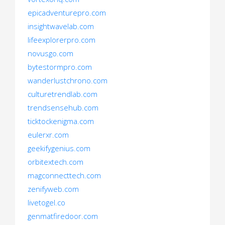
epicadventurepro.com
insightwavelab.com
lifeexplorerpro.com
novusgo.com
bytestormpro.com
wanderlustchrono.com
culturetrendlab.com
trendsensehub.com
ticktockenigma.com
eulerxr.com
geekifygenius.com
orbitextech.com
magconnecttech.com
zenifyweb.com
livetogel.co
genmatfiredoor.com