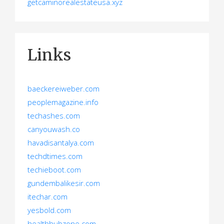
getcaminorealestateusa.xyz
Links
baeckereiweber.com
peoplemagazine.info
techashes.com
canyouwash.co
havadisantalya.com
techdtimes.com
techieboot.com
gundembalikesir.com
itechar.com
yesbold.com
healthhubzone.com