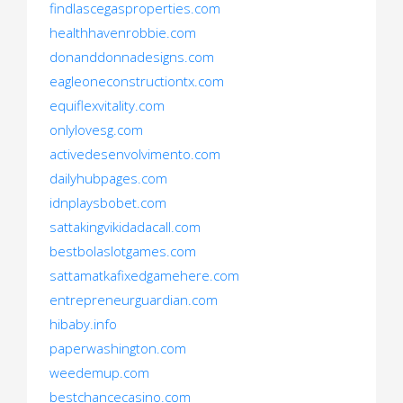
findlascegasproperties.com
healthhavenrobbie.com
donanddonnadesigns.com
eagleoneconstructiontx.com
equiflexvitality.com
onlylovesg.com
activedesenvolvimento.com
dailyhubpages.com
idnplaysbobet.com
sattakingvikidadacall.com
bestbolaslotgames.com
sattamatkafixedgamehere.com
entrepreneurguardian.com
hibaby.info
paperwashington.com
weedemup.com
bestchancecasino.com