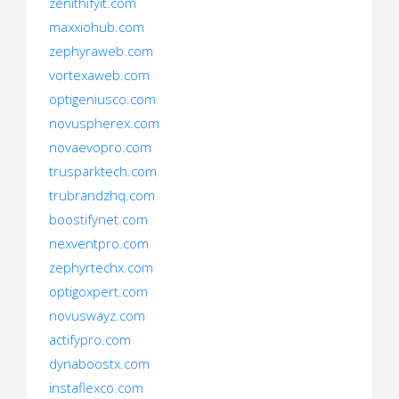
zenithifyit.com
maxxiohub.com
zephyraweb.com
vortexaweb.com
optigeniusco.com
novuspherex.com
novaevopro.com
trusparktech.com
trubrandzhq.com
boostifynet.com
nexventpro.com
zephyrtechx.com
optigoxpert.com
novuswayz.com
actifypro.com
dynaboostx.com
instaflexco.com