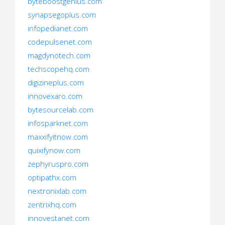
byteboostgenius.com
synapsegoplus.com
infopedianet.com
codepulsenet.com
magdynotech.com
techscopehq.com
digizineplus.com
innovexaro.com
bytesourcelab.com
infosparknet.com
maxxifyitnow.com
quixifynow.com
zephyruspro.com
optipathx.com
nextronixlab.com
zentrixhq.com
innovestanet.com