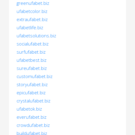
greenufabet.biz
ufabetcolor.biz
extraufabet.biz
ufabetlife.biz
ufabetsolutions.biz
socialufabet.biz
surfufabet.biz
ufabetbest.biz
sureufabet.biz
customufabet.biz
storyufabet.biz
epicufabet.biz
crystalufabet.biz
ufabetok.biz
everufabet.biz
crowdufabet.biz
buildufabet.biz