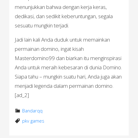
menunjukkan bahwa dengan kerja keras,
dedikasi, dan sedikit keberuntungan, segala
sesuatu mungkin terjadi.
Jadi lain kali Anda duduk untuk memainkan
permainan domino, ingat kisah
Masterdomino99 dan biarkan itu menginspirasi
Anda untuk meraih kebesaran di dunia Domino.
Siapa tahu – mungkin suatu hari, Anda juga akan
menjadi legenda dalam permainan domino.
[ad_2]
Bandarqq
pkv games