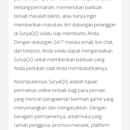
tentang permainan, memerlukan bantuan
terkait masalah teknis, atau hanya ingin
memberikan masukan, tim dukungan pelanggan
di SuryaQQ selalu siap membantu Anda.
Dengan dukungan 24/7 melalui email, live chat,
dan telepon, Anda selalu dapat mengandalkan
SuryaQQ untuk memberikan bantuan yang
Anda perlukan saat Anda membutuhkannya.
Kesimpulannya, SuryaQQ adalah tujuan
permainan online terbaik bagi para pemain
yang mencari pengalaman bermain game yang
menyenangkan dan mengasyikkan. Dengan
beragam permainannya, antarmuka yang
ramah pengguna, promosi menarik, platform