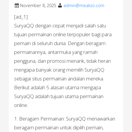
November 8, 2025
admin@mealizo.com
[ad_1]
SuryaQQ dengan cepat menjadi salah satu
tujuan permainan online terpopuler bagi para
pemain di seluruh dunia. Dengan beragam
permainannya, antarmuka yang ramah
pengguna, dan promosi menarik, tidak heran
mengapa banyak orang memilih SuryaQQ
sebagai situs permainan andalan mereka.
Berikut adalah 5 alasan utama mengapa
SuryaQQ adalah tujuan utama permainan
online.
1. Beragam Permainan: SuryaQQ menawarkan
beragam permainan untuk dipilih pemain,