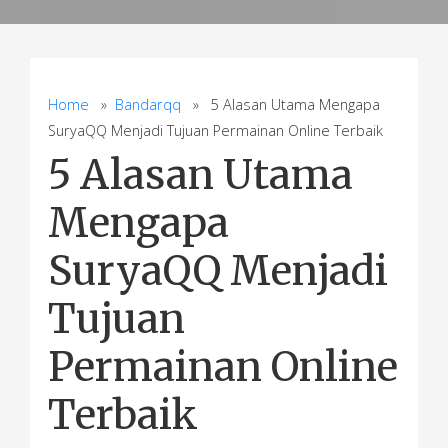
Home
»
Bandarqq
» 5 Alasan Utama Mengapa
SuryaQQ Menjadi Tujuan Permainan Online Terbaik
5 Alasan Utama
Mengapa
SuryaQQ Menjadi
Tujuan
Permainan Online
Terbaik