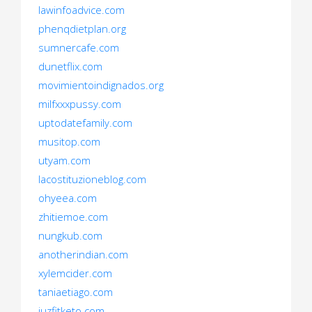
lawinfoadvice.com
phenqdietplan.org
sumnercafe.com
dunetflix.com
movimientoindignados.org
milfxxxpussy.com
uptodatefamily.com
musitop.com
utyam.com
lacostituzioneblog.com
ohyeea.com
zhitiemoe.com
nungkub.com
anotherindian.com
xylemcider.com
taniaetiago.com
juzfitketo.com