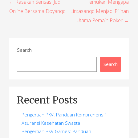
P
← Rasakan Sensasi Judi
Temukan Mengapa
Online Bersama Doyanqq
Lintasanqq Menjadi Pilihan
o
Utama Pemain Poker →
s
t
n
Search
a
Search
v
i
g
Recent Posts
a
Pengertian PKV: Panduan Komprehensif
t
Asuransi Kesehatan Swasta
i
Pengertian PKV Games: Panduan