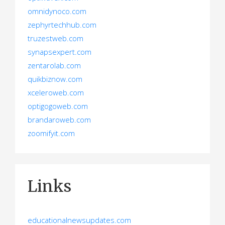
omnidynoco.com
zephyrtechhub.com
truzestweb.com
synapsexpert.com
zentarolab.com
quikbiznow.com
xceleroweb.com
optigogoweb.com
brandaroweb.com
zoomifyit.com
Links
educationalnewsupdates.com