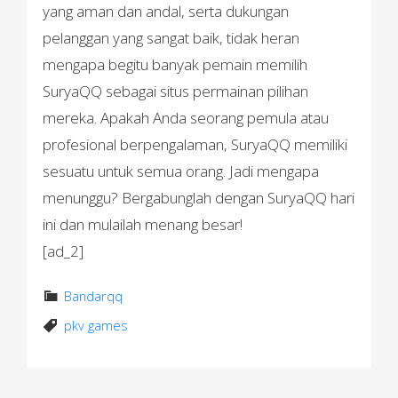
yang aman dan andal, serta dukungan
pelanggan yang sangat baik, tidak heran
mengapa begitu banyak pemain memilih
SuryaQQ sebagai situs permainan pilihan
mereka. Apakah Anda seorang pemula atau
profesional berpengalaman, SuryaQQ memiliki
sesuatu untuk semua orang. Jadi mengapa
menunggu? Bergabunglah dengan SuryaQQ hari
ini dan mulailah menang besar!
[ad_2]
Bandarqq
pkv games