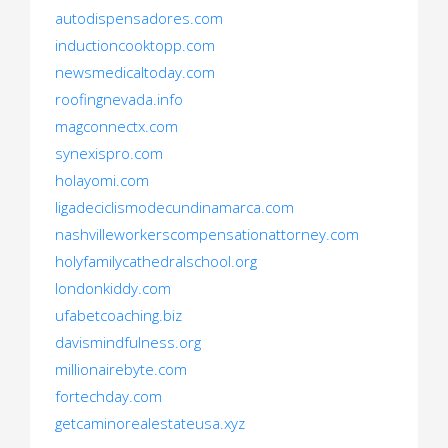
autodispensadores.com
inductioncooktopp.com
newsmedicaltoday.com
roofingnevada.info
magconnectx.com
synexispro.com
holayomi.com
ligadeciclismodecundinamarca.com
nashvilleworkerscompensationattorney.com
holyfamilycathedralschool.org
londonkiddy.com
ufabetcoaching.biz
davismindfulness.org
millionairebyte.com
fortechday.com
getcaminorealestateusa.xyz