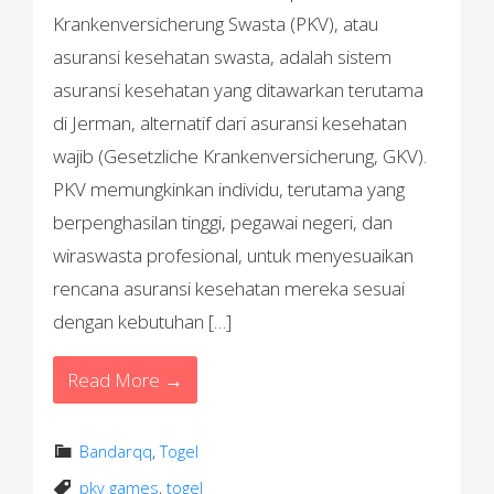
Krankenversicherung Swasta (PKV), atau
asuransi kesehatan swasta, adalah sistem
asuransi kesehatan yang ditawarkan terutama
di Jerman, alternatif dari asuransi kesehatan
wajib (Gesetzliche Krankenversicherung, GKV).
PKV memungkinkan individu, terutama yang
berpenghasilan tinggi, pegawai negeri, dan
wiraswasta profesional, untuk menyesuaikan
rencana asuransi kesehatan mereka sesuai
dengan kebutuhan […]
Read More →
Bandarqq
,
Togel
pkv games
,
togel