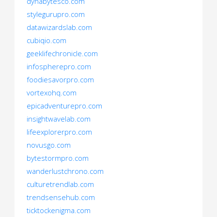
dynabytesco.com
stylegurupro.com
datawizardslab.com
cubiqio.com
geeklifechronicle.com
infospherepro.com
foodiesavorpro.com
vortexohq.com
epicadventurepro.com
insightwavelab.com
lifeexplorerpro.com
novusgo.com
bytestormpro.com
wanderlustchrono.com
culturetrendlab.com
trendsensehub.com
ticktockenigma.com