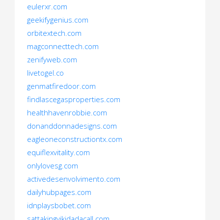
eulerxr.com
geekifygenius.com
orbitextech.com
magconnecttech.com
zenifyweb.com
livetogel.co
genmatfiredoor.com
findlascegasproperties.com
healthhavenrobbie.com
donanddonnadesigns.com
eagleoneconstructiontx.com
equiflexvitality.com
onlylovesg.com
activedesenvolvimento.com
dailyhubpages.com
idnplaysbobet.com
sattakingvikidadacall.com