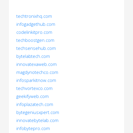
techtronixhq.com
infogadgethub.com
codelinkitpro.com
techboostgen.com
techsensehub.com
bytelabtech.com
innovatexaweb.com
magdynotechco.com
infosparkitnow.com
techvortexco.com
geekifyweb.com
infoplazatech.com
bytegeniusxpert.com
innovatebytelab.com
infobytepro.com