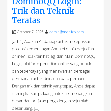
DominoQQ Login:
Trik dan Teknik
Teratas
October 7, 2025
admin@mealizo.com
[ad_1] Apakah Anda siap untuk melepaskan
potensi kemenangan Anda di dunia perjudian
online? Tidak terlihat lagi dari Main DominoQQ
Login, platform perjudian online yang populer
dan tepercaya yang menawarkan berbagai
permainan untuk dinikmati para pemain.
Dengan trik dan teknik yang tepat, Anda dapat
meningkatkan peluang untuk memenangkan
besar dan berjalan pergi dengan sejumlah
besar uang. […]