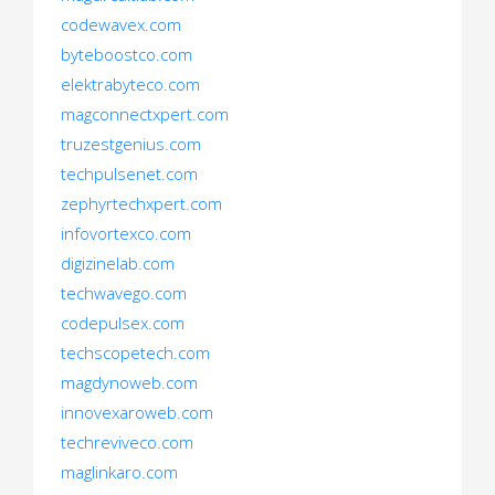
codewavex.com
byteboostco.com
elektrabyteco.com
magconnectxpert.com
truzestgenius.com
techpulsenet.com
zephyrtechxpert.com
infovortexco.com
digizinelab.com
techwavego.com
codepulsex.com
techscopetech.com
magdynoweb.com
innovexaroweb.com
techreviveco.com
maglinkaro.com