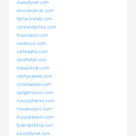
maxxifynet.com
innovexahub.com
dynacorelab.com
synexistechco.com
truvivopro.com
vividusco.com
vortexahq.com
zenithifyit.com
maxxiohub.com
zephyraweb.com
vortexaweb.com
optigeniusco.com
novuspherex.com
novaevopro.com
trusparktech.com
trubrandzhq.com
boostifynet.com