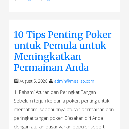
10 Tips Penting Poker
untuk Pemula untuk
Meningkatkan
Permainan Anda
August 5, 2026
admin@mealizo.com
1. Pahami Aturan dan Peringkat Tangan
Sebelum terjun ke dunia poker, penting untuk
memahami sepenuhnya aturan permainan dan
peringkat tangan poker. Biasakan diri Anda
dengan aturan dasar varian populer seperti