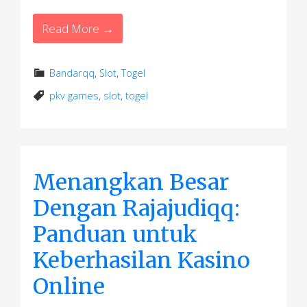
Read More →
Bandarqq
,
Slot
,
Togel
pkv games
,
slot
,
togel
Menangkan Besar
Dengan Rajajudiqq:
Panduan untuk
Keberhasilan Kasino
Online