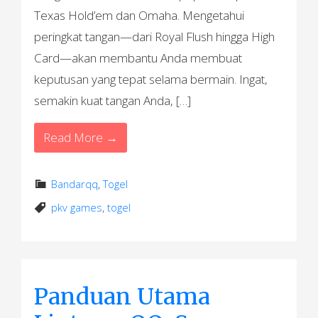
Texas Hold’em dan Omaha. Mengetahui
peringkat tangan—dari Royal Flush hingga High
Card—akan membantu Anda membuat
keputusan yang tepat selama bermain. Ingat,
semakin kuat tangan Anda, […]
Read More →
Bandarqq
,
Togel
pkv games
,
togel
Panduan Utama