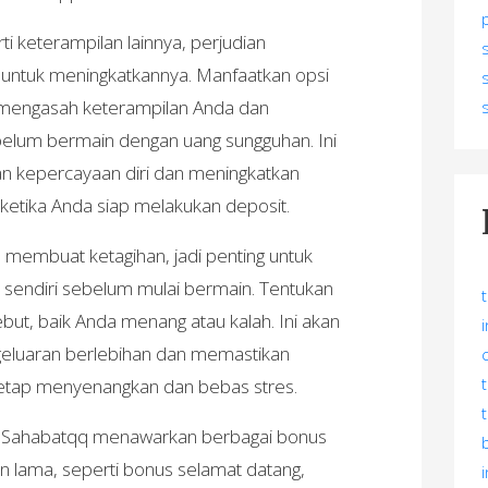
ti keterampilan lainnya, perjudian
 untuk meningkatkannya. Manfaatkan opsi
k mengasah keterampilan Anda dan
elum bermain dengan uang sungguhan. Ini
 kepercayaan diri dan meningkatkan
etika Anda siap melakukan deposit.
a membuat ketagihan, jadi penting untuk
 sendiri sebelum mulai bermain. Tentukan
but, baik Anda menang atau kalah. Ini akan
luaran berlebihan dan memastikan
tap menyenangkan dan bebas stres.
: Sahabatqq menawarkan berbagai bonus
 lama, seperti bonus selamat datang,