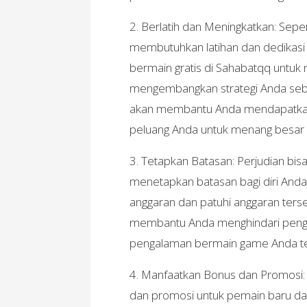
2. Berlatih dan Meningkatkan: Seper
membutuhkan latihan dan dedikasi
bermain gratis di Sahabatqq untu
mengembangkan strategi Anda seb
akan membantu Anda mendapatkan
peluang Anda untuk menang besar k
3. Tetapkan Batasan: Perjudian bis
menetapkan batasan bagi diri Anda
anggaran dan patuhi anggaran terse
membantu Anda menghindari penge
pengalaman bermain game Anda te
4. Manfaatkan Bonus dan Promosi
dan promosi untuk pemain baru dan