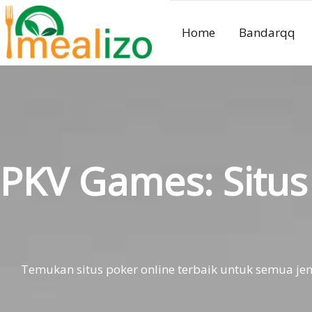
Skip
to
Home
Bandarqq
content
PKV Games: Situs
Temukan situs poker online terbaik untuk semua j