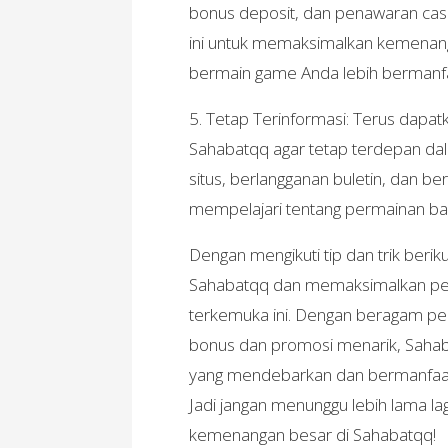
bonus deposit, dan penawaran cash
ini untuk memaksimalkan kemenan
bermain game Anda lebih bermanf
5. Tetap Terinformasi: Terus dapatka
Sahabatqq agar tetap terdepan dal
situs, berlangganan buletin, dan be
mempelajari tentang permainan baru
Dengan mengikuti tip dan trik ber
Sahabatqq dan memaksimalkan peng
terkemuka ini. Dengan beragam per
bonus dan promosi menarik, Sah
yang mendebarkan dan bermanfaat 
Jadi jangan menunggu lebih lama la
kemenangan besar di Sahabatqq!