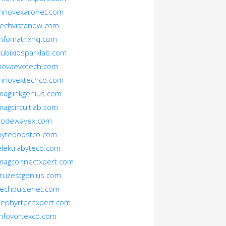
innovexaronet.com
techvistanow.com
infomatrixhq.com
cubixiosparklab.com
novaevotech.com
innovextechco.com
maglinkgenius.com
magcircuitlab.com
codewavex.com
byteboostco.com
elektrabyteco.com
magconnectxpert.com
truzestgenius.com
techpulsenet.com
zephyrtechxpert.com
infovortexco.com