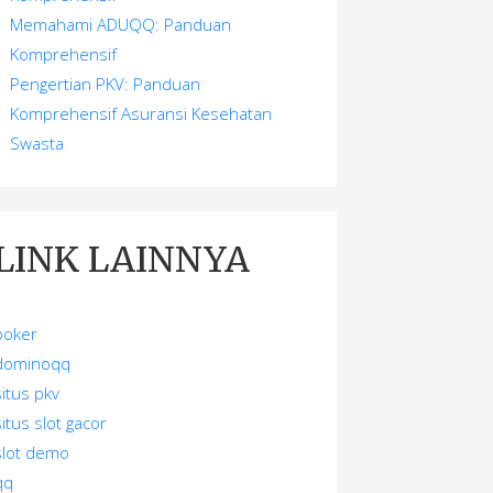
Memahami ADUQQ: Panduan
Komprehensif
Pengertian PKV: Panduan
Komprehensif Asuransi Kesehatan
Swasta
LINK LAINNYA
poker
dominoqq
situs pkv
situs slot gacor
slot demo
qq