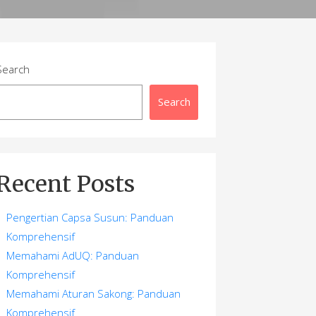
Search
Search
Recent Posts
Pengertian Capsa Susun: Panduan
Komprehensif
Memahami AdUQ: Panduan
Komprehensif
Memahami Aturan Sakong: Panduan
Komprehensif