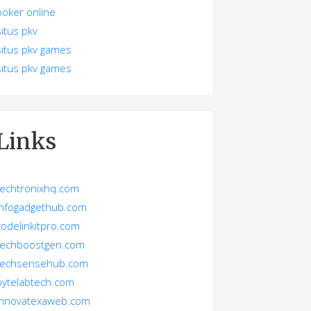
poker online
situs pkv
situs pkv games
situs pkv games
Links
techtronixhq.com
infogadgethub.com
codelinkitpro.com
techboostgen.com
techsensehub.com
bytelabtech.com
innovatexaweb.com