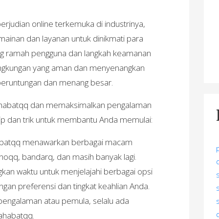
erjudian online terkemuka di industrinya,
inan dan layanan untuk dinikmati para
ng ramah pengguna dan langkah keamanan
lingkungan yang aman dan menyenangkan
peruntungan dan menang besar.
ahabatqq dan memaksimalkan pengalaman
a tip dan trik untuk membantu Anda memulai:
ahabatqq menawarkan berbagai macam
noqq, bandarq, dan masih banyak lagi.
kan waktu untuk menjelajahi berbagai opsi
ngan preferensi dan tingkat keahlian Anda.
pengalaman atau pemula, selalu ada
ahabatqq.