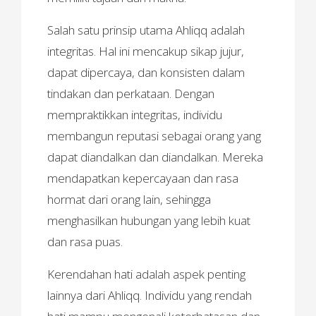
Salah satu prinsip utama Ahliqq adalah
integritas. Hal ini mencakup sikap jujur,
dapat dipercaya, dan konsisten dalam
tindakan dan perkataan. Dengan
mempraktikkan integritas, individu
membangun reputasi sebagai orang yang
dapat diandalkan dan diandalkan. Mereka
mendapatkan kepercayaan dan rasa
hormat dari orang lain, sehingga
menghasilkan hubungan yang lebih kuat
dan rasa puas.
Kerendahan hati adalah aspek penting
lainnya dari Ahliqq. Individu yang rendah