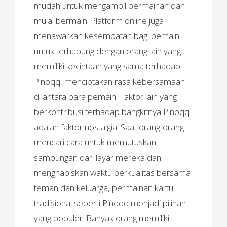
mudah untuk mengambil permainan dan
mulai bermain. Platform online juga
menawarkan kesempatan bagi pemain
untuk terhubung dengan orang lain yang
memiliki kecintaan yang sama terhadap
Pinoqq, menciptakan rasa kebersamaan
di antara para pemain. Faktor lain yang
berkontribusi terhadap bangkitnya Pinoqq
adalah faktor nostalgia. Saat orang-orang
mencari cara untuk memutuskan
sambungan dari layar mereka dan
menghabiskan waktu berkualitas bersama
teman dan keluarga, permainan kartu
tradisional seperti Pinoqq menjadi pilihan
yang populer. Banyak orang memiliki