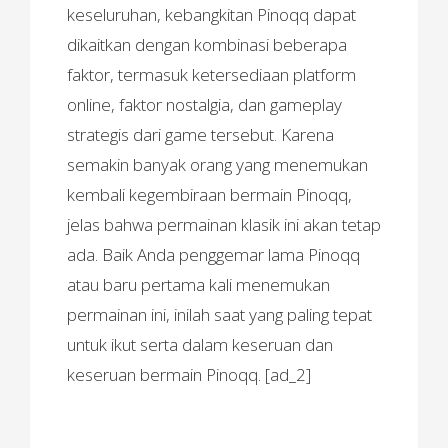
keseluruhan, kebangkitan Pinoqq dapat
dikaitkan dengan kombinasi beberapa
faktor, termasuk ketersediaan platform
online, faktor nostalgia, dan gameplay
strategis dari game tersebut. Karena
semakin banyak orang yang menemukan
kembali kegembiraan bermain Pinoqq,
jelas bahwa permainan klasik ini akan tetap
ada. Baik Anda penggemar lama Pinoqq
atau baru pertama kali menemukan
permainan ini, inilah saat yang paling tepat
untuk ikut serta dalam keseruan dan
keseruan bermain Pinoqq. [ad_2]