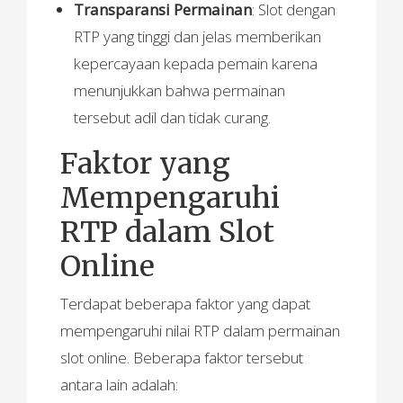
Transparansi Permainan
: Slot dengan
RTP yang tinggi dan jelas memberikan
kepercayaan kepada pemain karena
menunjukkan bahwa permainan
tersebut adil dan tidak curang.
Faktor yang
Mempengaruhi
RTP dalam Slot
Online
Terdapat beberapa faktor yang dapat
mempengaruhi nilai RTP dalam permainan
slot online. Beberapa faktor tersebut
antara lain adalah: