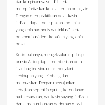
dan keinginannya sendiri, serta
memprioritaskan kesejahteraan orang lain.
Dengan mempraktikkan belas kasih,
individu dapat menciptakan komunitas
yang lebih harmonis dan inklusif, serta
berkontribusi demi kebaikan yang lebih
besar.
Kesimpulannya, mengeksplorasi prinsip-
prinsip Ahliqq dapat memberikan peta
jalan bagi individu untuk menjalani
kehidupan yang seimbang dan
memuaskan. Dengan mewujudkan
kebajikan seperti integritas, kerendahan
hati, kesabaran, dan kasih sayang, individu
dapat menumbuhkan pedoman moral