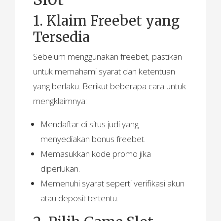
1. Klaim Freebet yang
Tersedia
Sebelum menggunakan freebet, pastikan
untuk memahami syarat dan ketentuan
yang berlaku. Berikut beberapa cara untuk
mengklaimnya:
Mendaftar di situs judi yang
menyediakan bonus freebet.
Memasukkan kode promo jika
diperlukan.
Memenuhi syarat seperti verifikasi akun
atau deposit tertentu.