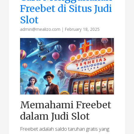
Freebet di Situs Judi
Slot
admin@mealizo.com
|
February 18, 2025
Memahami Freebet
dalam Judi Slot
Freebet adalah saldo taruhan gratis yang