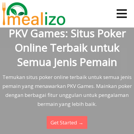
Skip
to
content
PKV Games: Situs Poker
Online Terbaik untuk
Semua Jenis Pemain
Temukan situs poker online terbaik untuk semua jenis
pemain yang menawarkan PKV Games. Mainkan poker
dengan berbagai fitur unggulan untuk pengalaman
bermain yang lebih baik.
Get Started →