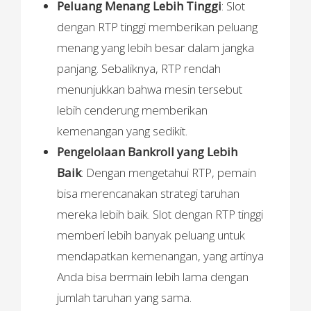
Peluang Menang Lebih Tinggi
: Slot
dengan RTP tinggi memberikan peluang
menang yang lebih besar dalam jangka
panjang. Sebaliknya, RTP rendah
menunjukkan bahwa mesin tersebut
lebih cenderung memberikan
kemenangan yang sedikit.
Pengelolaan Bankroll yang Lebih
Baik
: Dengan mengetahui RTP, pemain
bisa merencanakan strategi taruhan
mereka lebih baik. Slot dengan RTP tinggi
memberi lebih banyak peluang untuk
mendapatkan kemenangan, yang artinya
Anda bisa bermain lebih lama dengan
jumlah taruhan yang sama.