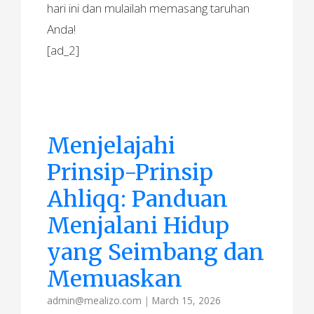
hari ini dan mulailah memasang taruhan
Anda!
[ad_2]
Menjelajahi
Prinsip-Prinsip
Ahliqq: Panduan
Menjalani Hidup
yang Seimbang dan
Memuaskan
admin@mealizo.com
|
March 15, 2026