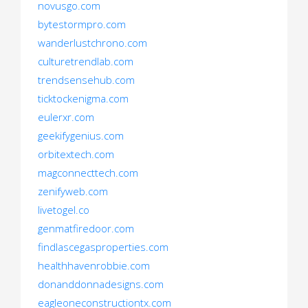
novusgo.com
bytestormpro.com
wanderlustchrono.com
culturetrendlab.com
trendsensehub.com
ticktockenigma.com
eulerxr.com
geekifygenius.com
orbitextech.com
magconnecttech.com
zenifyweb.com
livetogel.co
genmatfiredoor.com
findlascegasproperties.com
healthhavenrobbie.com
donanddonnadesigns.com
eagleoneconstructiontx.com