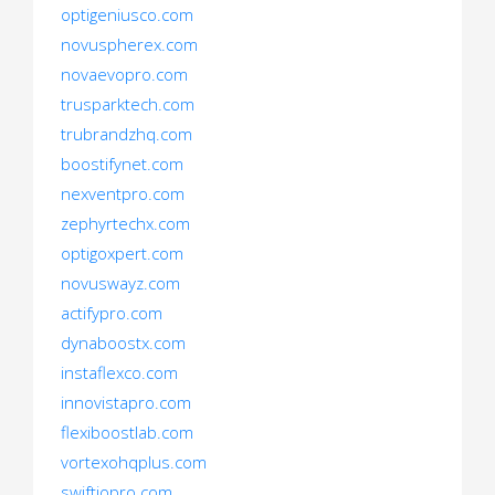
optigeniusco.com
novuspherex.com
novaevopro.com
trusparktech.com
trubrandzhq.com
boostifynet.com
nexventpro.com
zephyrtechx.com
optigoxpert.com
novuswayz.com
actifypro.com
dynaboostx.com
instaflexco.com
innovistapro.com
flexiboostlab.com
vortexohqplus.com
swiftiopro.com