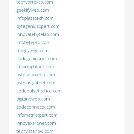
techvortexco.com
geekifyweb.com
infoplazatech.com
bytegeniusxpert.com
innovatebytelab.com
infobytepro.com
magbytego.com
codegeniusnet.com
infoinsightnet.com
bytesourcehq.com
byteinsightnet.com
codepulsetechco.com
digizineweb.com
codeconnectx.com
infomatrixxpert.com
innovexaronet.com
techvistanow.com