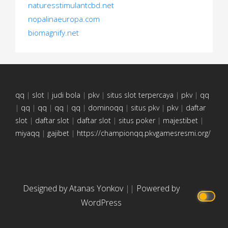
naturesstimulantcbd.net
nopalinaeuropa.com
biomagnify.net
qq
|
slot
|
judi bola
|
pkv
|
situs slot terpercaya
|
pkv
|
qq
|
qq
|
qq
|
qq
|
qq
|
dominoqq
|
situs pkv
|
pkv
|
daftar
slot
|
daftar slot
|
daftar slot
|
situs poker
|
majestibet
|
miyaqq
|
gajibet
|
https://championqq.pkvgamesresmi.org/
Designed by Atanas Yonkov
||
Powered by
WordPress