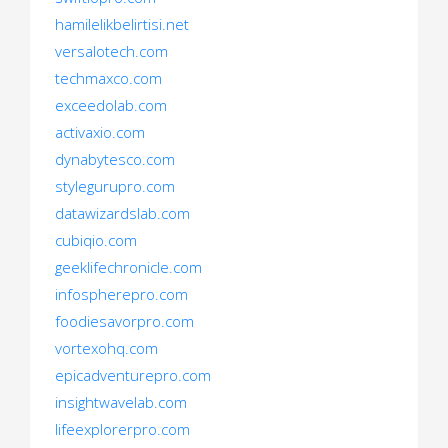
hamilelikbelirtisi.net
versalotech.com
techmaxco.com
exceedolab.com
activaxio.com
dynabytesco.com
stylegurupro.com
datawizardslab.com
cubiqio.com
geeklifechronicle.com
infospherepro.com
foodiesavorpro.com
vortexohq.com
epicadventurepro.com
insightwavelab.com
lifeexplorerpro.com