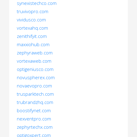
synexistechco.com
truvivopro.com
vividusco.com
vortexahq.com
zenithifyit.com
maxxiohub.com
zephyraweb.com
vortexaweb.com
optigeniusco.com
novuspherex.com
novaevopro.com
trusparktech.com
trubrandzhq.com
boostifynet.com
nexventpro.com
zephyrtechx.com
optigoxpert.com