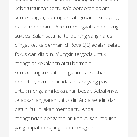
keberuntungan tentu saja berperan dalam
kemenangan, ada juga strategi dan teknik yang
dapat membantu Anda meningkatkan peluang
sukses. Salah satu hal terpenting yang harus
diingat ketika bermain di RoyalQQ adalah selalu
fokus dan disiplin. Mungkin tergoda untuk
mengejar kekalahan atau bermain
sembarangan saat mengalami kekalahan
beruntun, namun ini adalah cara yang pasti
untuk mengalami kekalahan besar. Sebaliknya,
tetapkan anggaran untuk diri Anda sendiri dan
patuhi itu. Ini akan membantu Anda
menghindari pengambilan keputusan impulsif
yang dapat berujung pada kerugian.