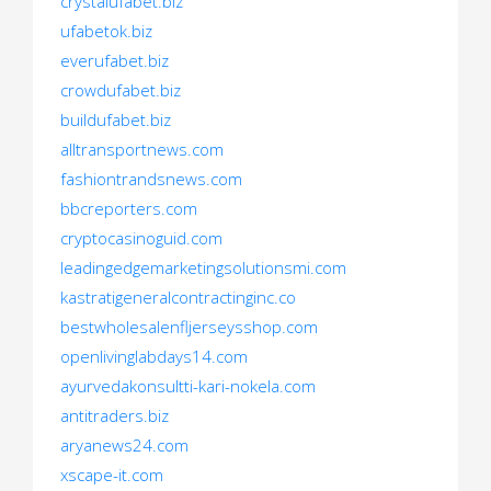
crystalufabet.biz
ufabetok.biz
everufabet.biz
crowdufabet.biz
buildufabet.biz
alltransportnews.com
fashiontrandsnews.com
bbcreporters.com
cryptocasinoguid.com
leadingedgemarketingsolutionsmi.com
kastratigeneralcontractinginc.co
bestwholesalenfljerseysshop.com
openlivinglabdays14.com
ayurvedakonsultti-kari-nokela.com
antitraders.biz
aryanews24.com
xscape-it.com