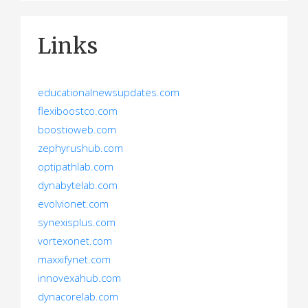
Links
educationalnewsupdates.com
flexiboostco.com
boostioweb.com
zephyrushub.com
optipathlab.com
dynabytelab.com
evolvionet.com
synexisplus.com
vortexonet.com
maxxifynet.com
innovexahub.com
dynacorelab.com