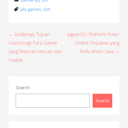
pkv games
,
slot
P
← Goldenqq: Tujuan
JaguarQQ: Platform Poker
Utama bagi Para Gamer
Online Terpanas yang
o
yang Mencari Sensasi dan
Perlu Anda Coba →
s
Hadiah
t
n
a
Search
v
Search
i
g