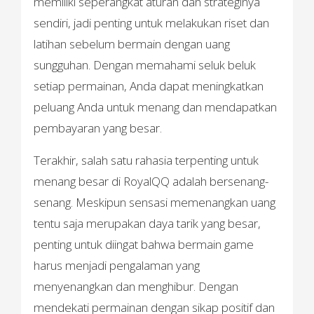
memiliki seperangkat aturan dan strateginya
sendiri, jadi penting untuk melakukan riset dan
latihan sebelum bermain dengan uang
sungguhan. Dengan memahami seluk beluk
setiap permainan, Anda dapat meningkatkan
peluang Anda untuk menang dan mendapatkan
pembayaran yang besar.
Terakhir, salah satu rahasia terpenting untuk
menang besar di RoyalQQ adalah bersenang-
senang. Meskipun sensasi memenangkan uang
tentu saja merupakan daya tarik yang besar,
penting untuk diingat bahwa bermain game
harus menjadi pengalaman yang
menyenangkan dan menghibur. Dengan
mendekati permainan dengan sikap positif dan