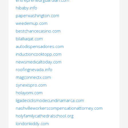
entrepreneurguardian.com
hibaby.info
paperwashington.com
weedemup.com
bestchancecasino.com
bilalliaqat.com
autodispensadores.com
inductioncooktopp.com
newsmedicaltoday.com
roofingnevada.info
magconnectx.com
synexispro.com
holayomi.com
ligadeciclismodecundinamarca.com
nashvilleworkerscompensationattorney.com
holyfamilycathedralschool.org
londonkiddy.com