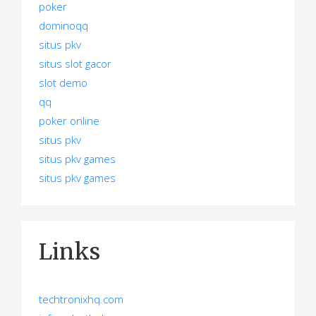
poker
dominoqq
situs pkv
situs slot gacor
slot demo
qq
poker online
situs pkv
situs pkv games
situs pkv games
Links
techtronixhq.com