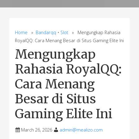
Home
»
Bandarqq
•
Slot
» Mengungkap Rahasia
RoyalQQ: Cara Menang Besar di Situs Gaming Elite Ini
Mengungkap
Rahasia RoyalQQ:
Cara Menang
Besar di Situs
Gaming Elite Ini
March 26, 2026
admin@mealizo.com