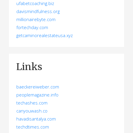
ufabetcoaching.biz
davismindfulness.org
millionairebyte.com
fortechday.com
getcaminorealestateusa.xyz
Links
baeckereiweber.com
peoplemagazine.info
techashes.com
canyouwash.co
havadisantalya.com
techdtimes.com