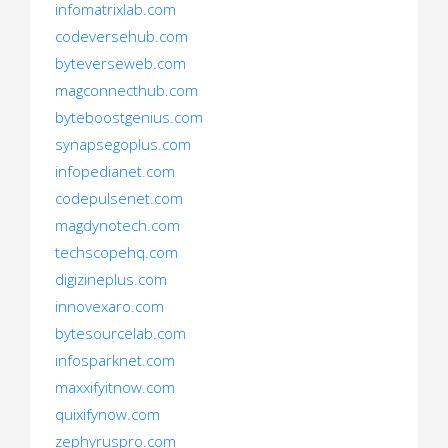
infomatrixlab.com
codeversehub.com
byteverseweb.com
magconnecthub.com
byteboostgenius.com
synapsegoplus.com
infopedianet.com
codepulsenet.com
magdynotech.com
techscopehq.com
digizineplus.com
innovexaro.com
bytesourcelab.com
infosparknet.com
maxxifyitnow.com
quixifynow.com
zephyruspro.com