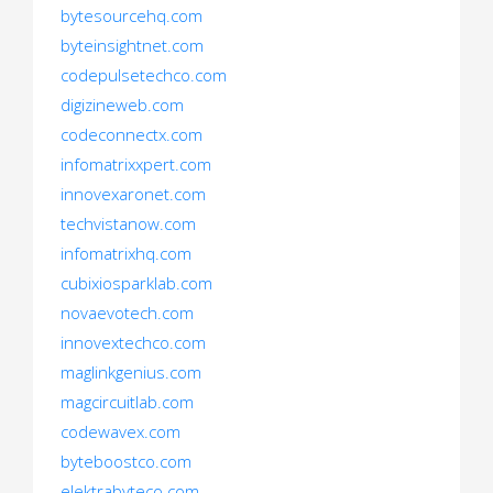
bytesourcehq.com
byteinsightnet.com
codepulsetechco.com
digizineweb.com
codeconnectx.com
infomatrixxpert.com
innovexaronet.com
techvistanow.com
infomatrixhq.com
cubixiosparklab.com
novaevotech.com
innovextechco.com
maglinkgenius.com
magcircuitlab.com
codewavex.com
byteboostco.com
elektrabyteco.com