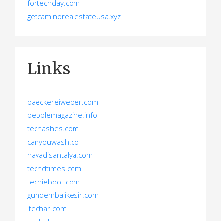
fortechday.com
getcaminorealestateusa.xyz
Links
baeckereiweber.com
peoplemagazine.info
techashes.com
canyouwash.co
havadisantalya.com
techdtimes.com
techieboot.com
gundembalikesir.com
itechar.com