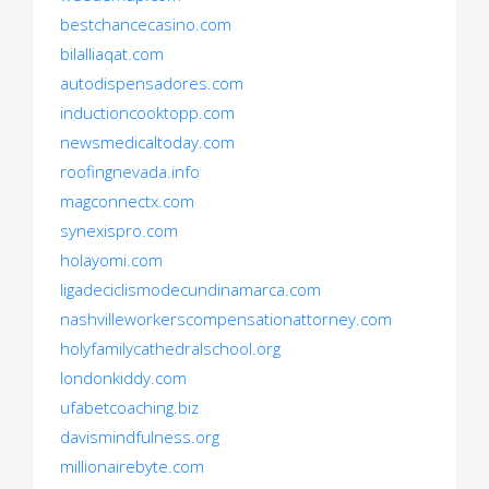
bestchancecasino.com
bilalliaqat.com
autodispensadores.com
inductioncooktopp.com
newsmedicaltoday.com
roofingnevada.info
magconnectx.com
synexispro.com
holayomi.com
ligadeciclismodecundinamarca.com
nashvilleworkerscompensationattorney.com
holyfamilycathedralschool.org
londonkiddy.com
ufabetcoaching.biz
davismindfulness.org
millionairebyte.com