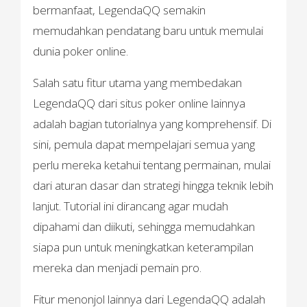
bermanfaat, LegendaQQ semakin
memudahkan pendatang baru untuk memulai
dunia poker online.
Salah satu fitur utama yang membedakan
LegendaQQ dari situs poker online lainnya
adalah bagian tutorialnya yang komprehensif. Di
sini, pemula dapat mempelajari semua yang
perlu mereka ketahui tentang permainan, mulai
dari aturan dasar dan strategi hingga teknik lebih
lanjut. Tutorial ini dirancang agar mudah
dipahami dan diikuti, sehingga memudahkan
siapa pun untuk meningkatkan keterampilan
mereka dan menjadi pemain pro.
Fitur menonjol lainnya dari LegendaQQ adalah