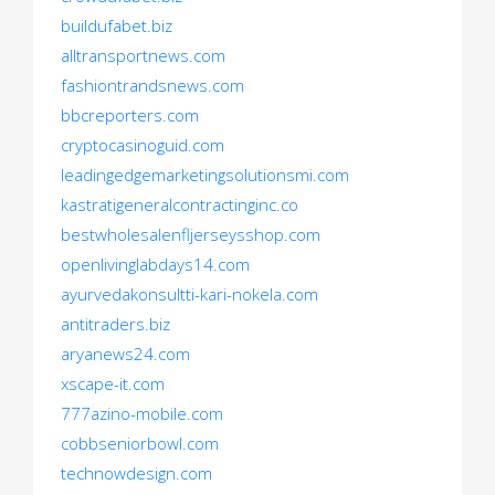
buildufabet.biz
alltransportnews.com
fashiontrandsnews.com
bbcreporters.com
cryptocasinoguid.com
leadingedgemarketingsolutionsmi.com
kastratigeneralcontractinginc.co
bestwholesalenfljerseysshop.com
openlivinglabdays14.com
ayurvedakonsultti-kari-nokela.com
antitraders.biz
aryanews24.com
xscape-it.com
777azino-mobile.com
cobbseniorbowl.com
technowdesign.com