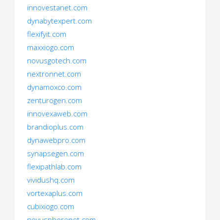
innovestanet.com
dynabytexpert.com
flexifyit.com
maxxiogo.com
novusgotech.com
nextronnet.com
dynamoxco.com
zenturogen.com
innovexaweb.com
brandioplus.com
dynawebpro.com
synapsegen.com
flexipathlab.com
vividushq.com
vortexaplus.com
cubixiogo.com
novuspherenet.com