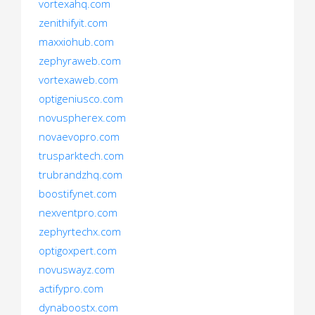
vortexahq.com
zenithifyit.com
maxxiohub.com
zephyraweb.com
vortexaweb.com
optigeniusco.com
novuspherex.com
novaevopro.com
trusparktech.com
trubrandzhq.com
boostifynet.com
nexventpro.com
zephyrtechx.com
optigoxpert.com
novuswayz.com
actifypro.com
dynaboostx.com