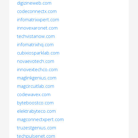
digizineweb.com
codeconnectx.com
infomatrixxpert.com
innovexaronet.com
techvistanow.com
infomatrixhq.com
cubixiosparklab.com
novaevotech.com
innovextechco.com
maglinkgenius.com
magcircuitlab.com
codewavex.com
byteboostco.com
elektrabyteco.com
magconnectxpert.com
truzestgenius.com
techpulsenet.com