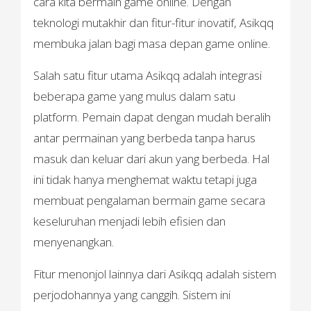
cara kita bermain game online. Dengan
teknologi mutakhir dan fitur-fitur inovatif, Asikqq
membuka jalan bagi masa depan game online.
Salah satu fitur utama Asikqq adalah integrasi
beberapa game yang mulus dalam satu
platform. Pemain dapat dengan mudah beralih
antar permainan yang berbeda tanpa harus
masuk dan keluar dari akun yang berbeda. Hal
ini tidak hanya menghemat waktu tetapi juga
membuat pengalaman bermain game secara
keseluruhan menjadi lebih efisien dan
menyenangkan.
Fitur menonjol lainnya dari Asikqq adalah sistem
perjodohannya yang canggih. Sistem ini