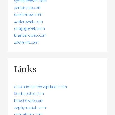
synapsexpert.com
zentarolab.com
quikbiznow.com
xceleroweb.com
optigogoweb.com
brandaroweb.com
zoomifyit.com
Links
educationalnewsupdates.com
flexiboostco.com
boostioweb.com
zephyrushub.com
optipathlab.com