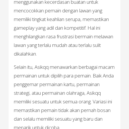
menggunakan kecerdasan buatan untuk
mencocokkan pemain dengan lawan yang
memiliki tingkat keahlian serupa, memastikan
gameplay yang adil dan kompetitif. Hal ini
menghilangkan rasa frustrasi bermain melawan
lawan yang terlalu mudah atau terlalu sulit
dikalahkan.
Selain itu, Asikqq menawarkan berbagai macam
permainan untuk dipilih para pemain. Baik Anda
penggemar permainan kartu, permainan
strategi, atau permainan olahraga, Asikqq
memiliki sesuatu untuk semua orang. Variasi ini
memastikan pemain tidak akan pernah bosan
dan selalu memiliki sesuatu yang baru dan
menarik untuk dicoba.