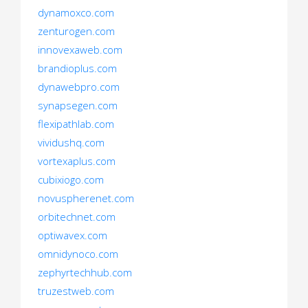
dynamoxco.com
zenturogen.com
innovexaweb.com
brandioplus.com
dynawebpro.com
synapsegen.com
flexipathlab.com
vividushq.com
vortexaplus.com
cubixiogo.com
novuspherenet.com
orbitechnet.com
optiwavex.com
omnidynoco.com
zephyrtechhub.com
truzestweb.com