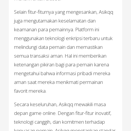
Selain fitur-fiturnya yang mengesankan, Asikqq
juga mengutamakan keselamatan dan
keamanan para pemainnya. Platform ini
menggunakan teknologi enkripsi terbaru untuk
melindungi data pemain dan memastikan
semua transaksi aman. Hal ini memberikan
ketenangan pikiran bagi para pemain karena
mengetahui bahwa informasi pribadi mereka
aman saat mereka menikmati permainan
favorit mereka.
Secara keseluruhan, Asikqq mewakili masa
depan game online. Dengan fitur-fitur inovatif,
teknologi canggih, dan komitmen terhadap
kepuasan pemain, Asikqq menetapkan standar