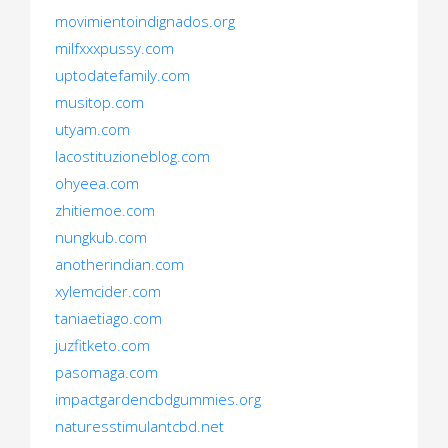
movimientoindignados.org
milfxxxpussy.com
uptodatefamily.com
musitop.com
utyam.com
lacostituzioneblog.com
ohyeea.com
zhitiemoe.com
nungkub.com
anotherindian.com
xylemcider.com
taniaetiago.com
juzfitketo.com
pasomaga.com
impactgardencbdgummies.org
naturesstimulantcbd.net