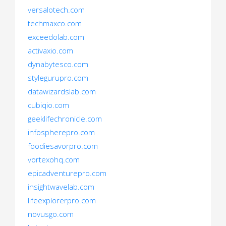
versalotech.com
techmaxco.com
exceedolab.com
activaxio.com
dynabytesco.com
stylegurupro.com
datawizardslab.com
cubiqio.com
geeklifechronicle.com
infospherepro.com
foodiesavorpro.com
vortexohq.com
epicadventurepro.com
insightwavelab.com
lifeexplorerpro.com
novusgo.com