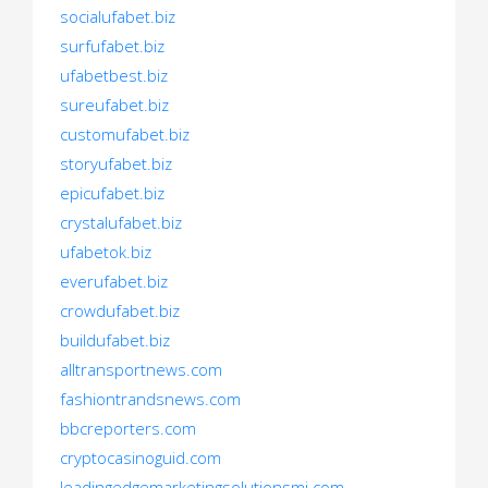
socialufabet.biz
surfufabet.biz
ufabetbest.biz
sureufabet.biz
customufabet.biz
storyufabet.biz
epicufabet.biz
crystalufabet.biz
ufabetok.biz
everufabet.biz
crowdufabet.biz
buildufabet.biz
alltransportnews.com
fashiontrandsnews.com
bbcreporters.com
cryptocasinoguid.com
leadingedgemarketingsolutionsmi.com