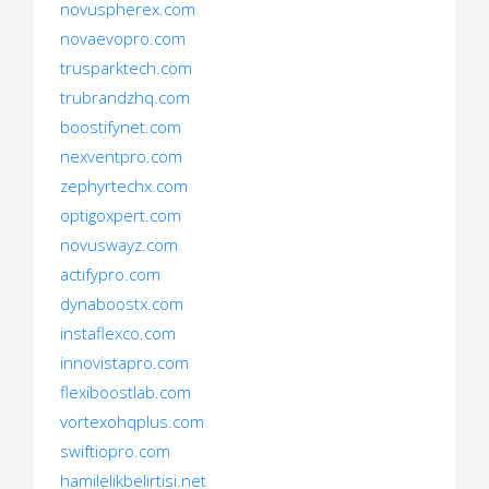
novuspherex.com
novaevopro.com
trusparktech.com
trubrandzhq.com
boostifynet.com
nexventpro.com
zephyrtechx.com
optigoxpert.com
novuswayz.com
actifypro.com
dynaboostx.com
instaflexco.com
innovistapro.com
flexiboostlab.com
vortexohqplus.com
swiftiopro.com
hamilelikbelirtisi.net