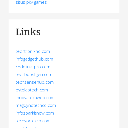
situs pkv games
Links
techtronixhq.com
infogadgethub.com
codelinkitpro.com
techboostgen.com
techsensehub.com
bytelabtech.com
innovatexaweb.com
magdynotechco.com
infosparkitnow.com
techvortexco.com