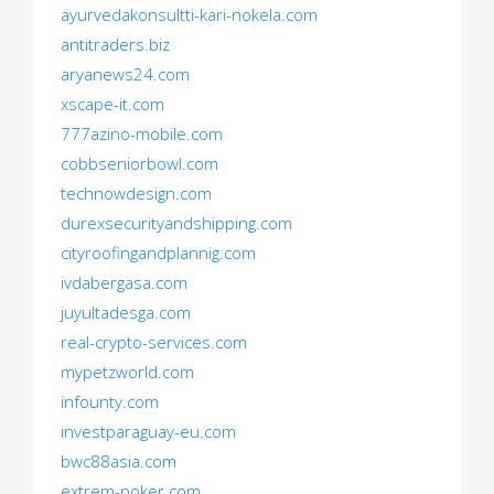
ayurvedakonsultti-kari-nokela.com
antitraders.biz
aryanews24.com
xscape-it.com
777azino-mobile.com
cobbseniorbowl.com
technowdesign.com
durexsecurityandshipping.com
cityroofingandplannig.com
ivdabergasa.com
juyultadesga.com
real-crypto-services.com
mypetzworld.com
infounty.com
investparaguay-eu.com
bwc88asia.com
extrem-poker.com