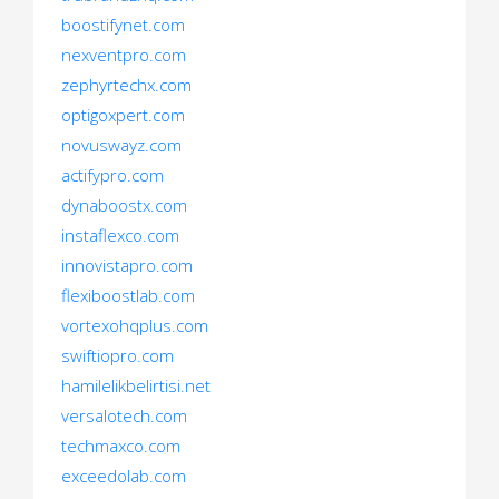
boostifynet.com
nexventpro.com
zephyrtechx.com
optigoxpert.com
novuswayz.com
actifypro.com
dynaboostx.com
instaflexco.com
innovistapro.com
flexiboostlab.com
vortexohqplus.com
swiftiopro.com
hamilelikbelirtisi.net
versalotech.com
techmaxco.com
exceedolab.com