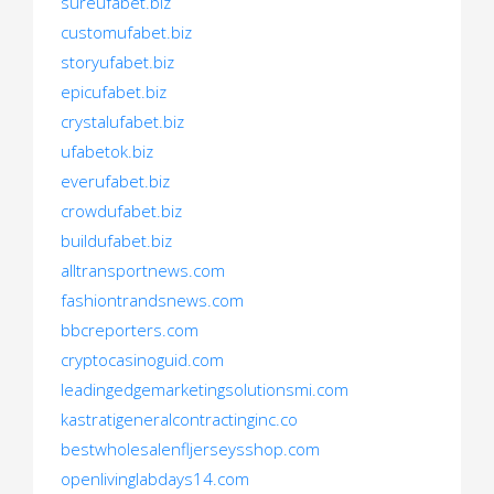
sureufabet.biz
customufabet.biz
storyufabet.biz
epicufabet.biz
crystalufabet.biz
ufabetok.biz
everufabet.biz
crowdufabet.biz
buildufabet.biz
alltransportnews.com
fashiontrandsnews.com
bbcreporters.com
cryptocasinoguid.com
leadingedgemarketingsolutionsmi.com
kastratigeneralcontractinginc.co
bestwholesalenfljerseysshop.com
openlivinglabdays14.com