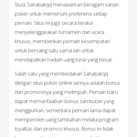
Stud, Sahabatqq menawarkan beragam varian
poker untuk memenuhi preferensi setiap
pemain. Situs ini juga secara teratur
menyelenggarakan turnamen dan acara
khusus, memberikan pemain kesempatan
untuk bersaing satu sama lain untuk
mendapatkan hadiah uang tunai yang besar.
Salah satu yang membedakan Sahabatqq
dengan situs poker online lainnya adalah bonus
dan promosinya yang melimpah. Pemain baru
dapat memanfaatkan bonus sambutan yang
menggiurkan, sementara pemain lama dapat
memperoleh uang tambahan melalui program
loyalitas dan promosi khusus. Bonus ini tidak