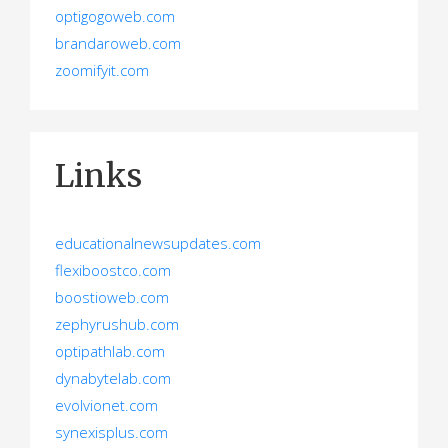
optigogoweb.com
brandaroweb.com
zoomifyit.com
Links
educationalnewsupdates.com
flexiboostco.com
boostioweb.com
zephyrushub.com
optipathlab.com
dynabytelab.com
evolvionet.com
synexisplus.com