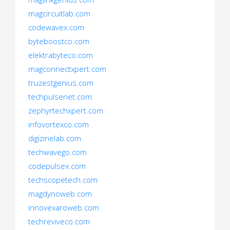
magcircuitlab.com
codewavex.com
byteboostco.com
elektrabyteco.com
magconnectxpert.com
truzestgenius.com
techpulsenet.com
zephyrtechxpert.com
infovortexco.com
digizinelab.com
techwavego.com
codepulsex.com
techscopetech.com
magdynoweb.com
innovexaroweb.com
techreviveco.com