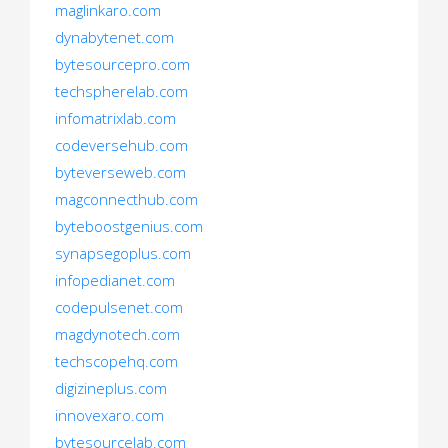
maglinkaro.com
dynabytenet.com
bytesourcepro.com
techspherelab.com
infomatrixlab.com
codeversehub.com
byteverseweb.com
magconnecthub.com
byteboostgenius.com
synapsegoplus.com
infopedianet.com
codepulsenet.com
magdynotech.com
techscopehq.com
digizineplus.com
innovexaro.com
bytesourcelab.com