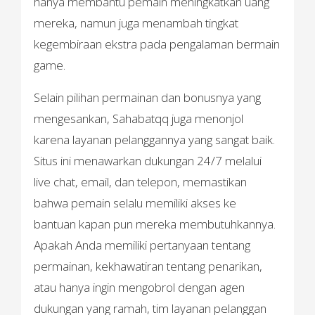
hanya membantu pemain meningkatkan uang
mereka, namun juga menambah tingkat
kegembiraan ekstra pada pengalaman bermain
game.
Selain pilihan permainan dan bonusnya yang
mengesankan, Sahabatqq juga menonjol
karena layanan pelanggannya yang sangat baik.
Situs ini menawarkan dukungan 24/7 melalui
live chat, email, dan telepon, memastikan
bahwa pemain selalu memiliki akses ke
bantuan kapan pun mereka membutuhkannya.
Apakah Anda memiliki pertanyaan tentang
permainan, kekhawatiran tentang penarikan,
atau hanya ingin mengobrol dengan agen
dukungan yang ramah, tim layanan pelanggan