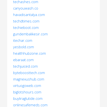
techashes.com
canyouwash.co
havadisantalya.com
techdtimes.com
techieboot.com
gundembalikesir.com
itechar.com
yesbold.com
healthhubzone.com
ebaraat.com
techjuiced.com
byteboosttech.com
magnexushub.com
virtuogoweb.com
biglotshours.com
buyliraglutide.com
onlinesafemeds.com