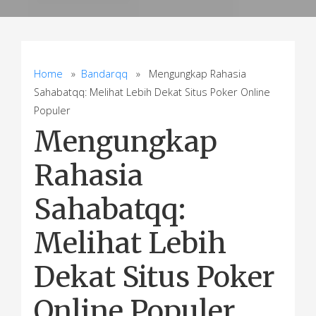
Home
»
Bandarqq
» Mengungkap Rahasia
Sahabatqq: Melihat Lebih Dekat Situs Poker Online
Populer
Mengungkap
Rahasia
Sahabatqq:
Melihat Lebih
Dekat Situs Poker
Online Populer