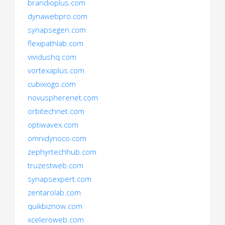
brandioplus.com
dynawebpro.com
synapsegen.com
flexipathlab.com
vividushq.com
vortexaplus.com
cubixiogo.com
novuspherenet.com
orbitechnet.com
optiwavex.com
omnidynoco.com
zephyrtechhub.com
truzestweb.com
synapsexpert.com
zentarolab.com
quikbiznow.com
xceleroweb.com