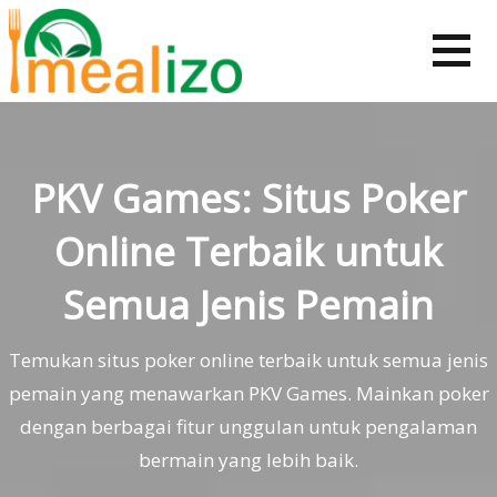
Skip
to
content
PKV Games: Situs Poker
Online Terbaik untuk
Semua Jenis Pemain
Temukan situs poker online terbaik untuk semua jenis
pemain yang menawarkan PKV Games. Mainkan poker
dengan berbagai fitur unggulan untuk pengalaman
bermain yang lebih baik.