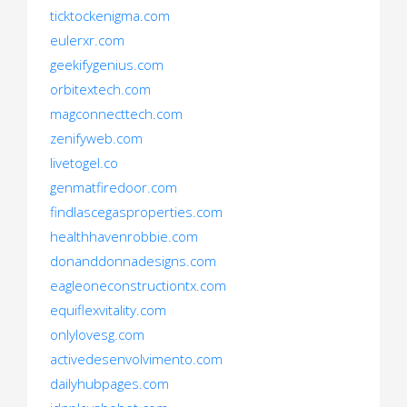
ticktockenigma.com
eulerxr.com
geekifygenius.com
orbitextech.com
magconnecttech.com
zenifyweb.com
livetogel.co
genmatfiredoor.com
findlascegasproperties.com
healthhavenrobbie.com
donanddonnadesigns.com
eagleoneconstructiontx.com
equiflexvitality.com
onlylovesg.com
activedesenvolvimento.com
dailyhubpages.com