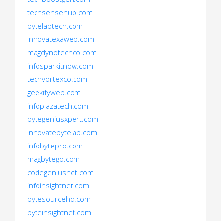
techsensehub.com
bytelabtech.com
innovatexaweb.com
magdynotechco.com
infosparkitnow.com
techvortexco.com
geekifyweb.com
infoplazatech.com
bytegeniusxpert.com
innovatebytelab.com
infobytepro.com
magbytego.com
codegeniusnet.com
infoinsightnet.com
bytesourcehq.com
byteinsightnet.com