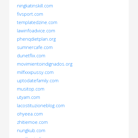
ningkatinskill.com
fivsport.com
templatedzine.com
lawinfoadvice.com
phenqdietplan.org
sumnercafe.com
dunetflix.com
movimientoindignados.org
milfxxxpussy.com
uptodatefamily.com
musitop.com
utyam.com
lacostituzioneblog.com
ohyeea.com
zhitiemoe.com
nungkub.com