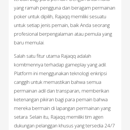
yang ramah pengguna dan beragam permainan
poker untuk dipilih, Rajaqq memiliki sesuatu
untuk setiap jenis pemain, baik Anda seorang
profesional berpengalaman atau pemula yang
baru memulai.
Salah satu fitur utama Rajaqq adalah
komitmennya terhadap gameplay yang adil.
Platform ini menggunakan teknologi enkripsi
canggih untuk memastikan bahwa semua
permainan adil dan transparan, memberikan
ketenangan pikiran bagi para pemain bahwa
mereka bermain di lapangan permainan yang
setara. Selain itu, Rajaqq memiliki tim agen
dukungan pelanggan khusus yang tersedia 24/7