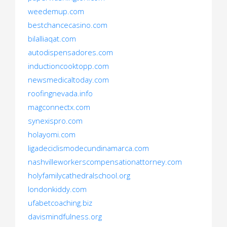
weedemup.com
bestchancecasino.com
bilalliaqat.com
autodispensadores.com
inductioncooktopp.com
newsmedicaltoday.com
roofingnevada.info
magconnectx.com
synexispro.com
holayomi.com
ligadeciclismodecundinamarca.com
nashvilleworkerscompensationattorney.com
holyfamilycathedralschool.org
londonkiddy.com
ufabetcoaching.biz
davismindfulness.org