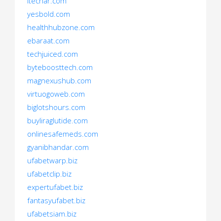
itechar.com
yesbold.com
healthhubzone.com
ebaraat.com
techjuiced.com
byteboosttech.com
magnexushub.com
virtuogoweb.com
biglotshours.com
buyliraglutide.com
onlinesafemeds.com
gyanibhandar.com
ufabetwarp.biz
ufabetclip.biz
expertufabet.biz
fantasyufabet.biz
ufabetsiam.biz