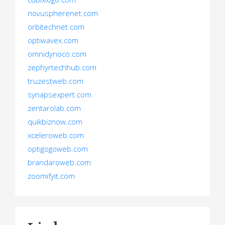
novuspherenet.com
orbitechnet.com
optiwavex.com
omnidynoco.com
zephyrtechhub.com
truzestweb.com
synapsexpert.com
zentarolab.com
quikbiznow.com
xceleroweb.com
optigogoweb.com
brandaroweb.com
zoomifyit.com