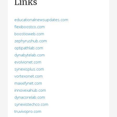
Links
educationalnewsupdates.com
flexiboostco.com
boostioweb.com
zephyrushub.com
optipathlab.com
dynabytelab.com
evolvionet.com
synexisplus.com
vortexonet.com
maxxifynet.com
innovexahub.com
dynacorelab.com
synexistechco.com
truvivopro.com