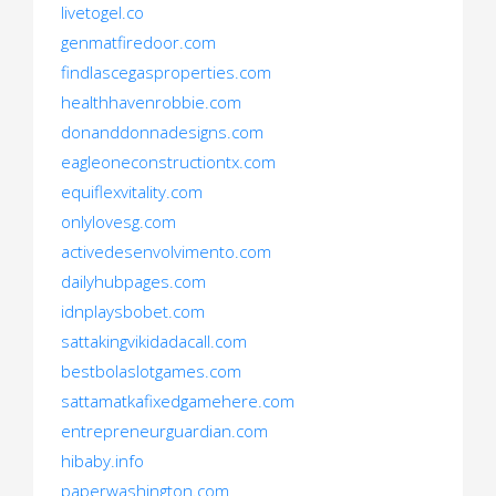
livetogel.co
genmatfiredoor.com
findlascegasproperties.com
healthhavenrobbie.com
donanddonnadesigns.com
eagleoneconstructiontx.com
equiflexvitality.com
onlylovesg.com
activedesenvolvimento.com
dailyhubpages.com
idnplaysbobet.com
sattakingvikidadacall.com
bestbolaslotgames.com
sattamatkafixedgamehere.com
entrepreneurguardian.com
hibaby.info
paperwashington.com