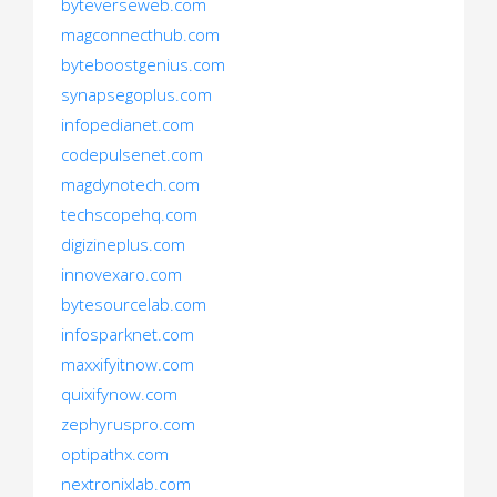
byteverseweb.com
magconnecthub.com
byteboostgenius.com
synapsegoplus.com
infopedianet.com
codepulsenet.com
magdynotech.com
techscopehq.com
digizineplus.com
innovexaro.com
bytesourcelab.com
infosparknet.com
maxxifyitnow.com
quixifynow.com
zephyruspro.com
optipathx.com
nextronixlab.com