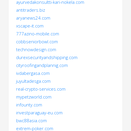
ayurvedakonsultti-kari-nokela.com
antitraders.biz
aryanews24.com
xscape-it.com
777azino-mobile.com
cobbseniorbowl.com
technowdesign.com
durexsecurityandshipping.com
cityroofingandplannig.com
ivdabergasa.com
juyultadesga.com
real-crypto-services.com
mypetzworld.com
infounty.com
investparaguay-eu.com
bwc88asia.com
extrem-poker.com