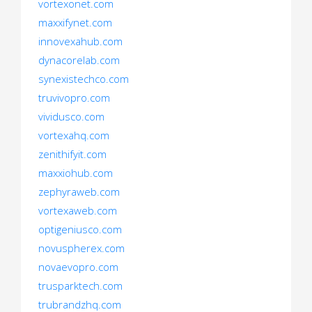
vortexonet.com
maxxifynet.com
innovexahub.com
dynacorelab.com
synexistechco.com
truvivopro.com
vividusco.com
vortexahq.com
zenithifyit.com
maxxiohub.com
zephyraweb.com
vortexaweb.com
optigeniusco.com
novuspherex.com
novaevopro.com
trusparktech.com
trubrandzhq.com