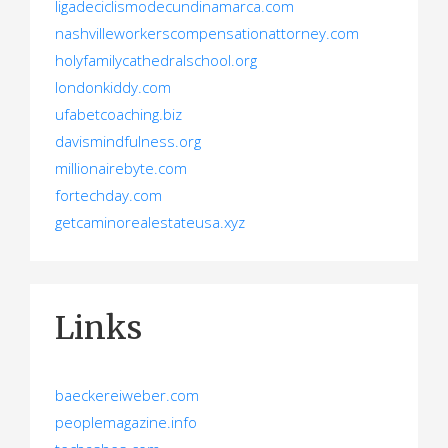
ligadeciclismodecundinamarca.com
nashvilleworkerscompensationattorney.com
holyfamilycathedralschool.org
londonkiddy.com
ufabetcoaching.biz
davismindfulness.org
millionairebyte.com
fortechday.com
getcaminorealestateusa.xyz
Links
baeckereiweber.com
peoplemagazine.info