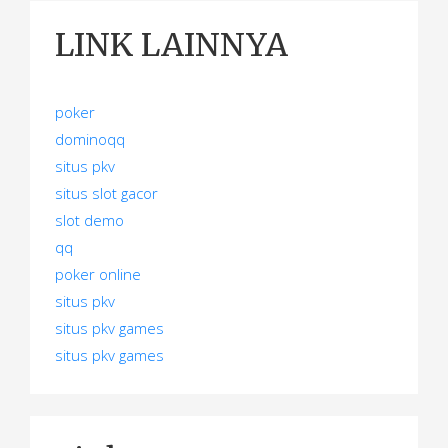
LINK LAINNYA
poker
dominoqq
situs pkv
situs slot gacor
slot demo
qq
poker online
situs pkv
situs pkv games
situs pkv games