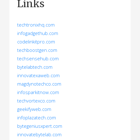
Links
techtronixhq.com
infogadgethub.com
codelinkitpro.com
techboostgen.com
techsensehub.com
bytelabtech.com
innovatexaweb.com
magdynotechco.com
infosparkitnow.com
techvortexco.com
geekifyweb.com
infoplazatech.com
bytegeniusxpert.com
innovatebytelab.com