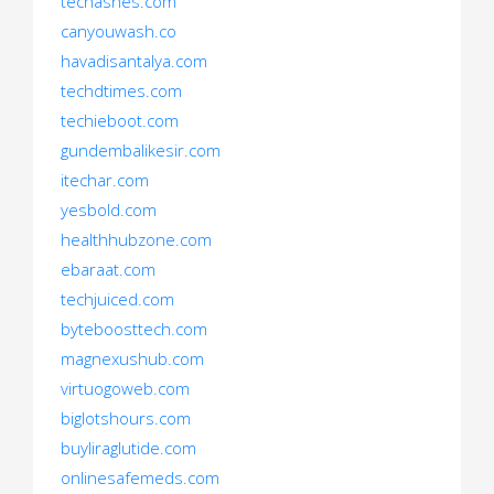
techashes.com
canyouwash.co
havadisantalya.com
techdtimes.com
techieboot.com
gundembalikesir.com
itechar.com
yesbold.com
healthhubzone.com
ebaraat.com
techjuiced.com
byteboosttech.com
magnexushub.com
virtuogoweb.com
biglotshours.com
buyliraglutide.com
onlinesafemeds.com