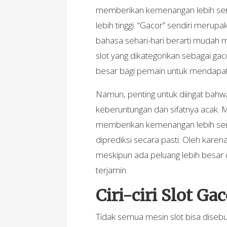
memberikan kemenangan lebih seri
lebih tinggi. “Gacor” sendiri merup
bahasa sehari-hari berarti mudah
slot yang dikategorikan sebagai g
besar bagi pemain untuk mendapa
Namun, penting untuk diingat bahw
keberuntungan dan sifatnya acak.
memberikan kemenangan lebih sering
diprediksi secara pasti. Oleh kar
meskipun ada peluang lebih besar 
terjamin.
Ciri-ciri Slot Ga
Tidak semua mesin slot bisa diseb