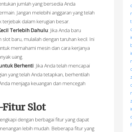
Tentukan jumlah yang bersedia Anda
rmain. Jangan melebihi anggaran yang telah
k terjebak dalam kerugian besar.
cil Terlebih Dahulu
: Jika Anda baru
ot baru, mulailah dengan taruhan kecil. Ini
ntuk memahami mesin dan cara kerjanya
nyak uang.
untuk Berhenti
: Jika Anda telah mencapai
an yang telah Anda tetapkan, berhentilah
 Anda menjaga keuangan dan mencegah
-Fitur Slot
lengkapi dengan berbagai fitur yang dapat
nangan lebih mudah. Beberapa fitur yang