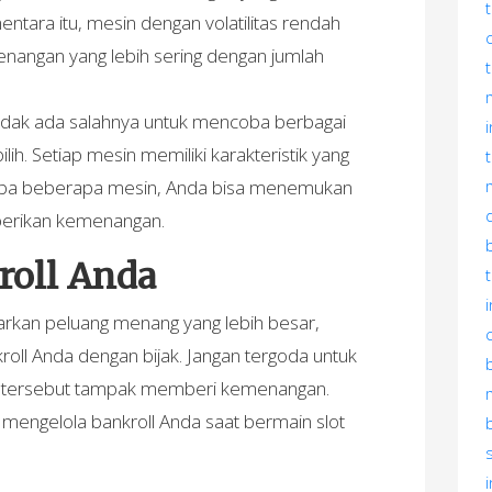
mentara itu, mesin dengan volatilitas rendah
angan yang lebih sering dengan jumlah
Tidak ada salahnya untuk mencoba berbagai
ilih. Setiap mesin memiliki karakteristik yang
ba beberapa mesin, Anda bisa menemukan
berikan kemenangan.
roll Anda
rkan peluang menang yang lebih besar,
roll Anda dengan bijak. Jangan tergoda untuk
n tersebut tampak memberi kemenangan.
 mengelola bankroll Anda saat bermain slot