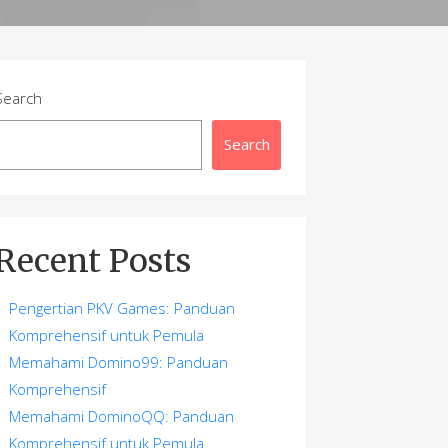
Search
Search
Recent Posts
Pengertian PKV Games: Panduan
Komprehensif untuk Pemula
Memahami Domino99: Panduan
Komprehensif
Memahami DominoQQ: Panduan
Komprehensif untuk Pemula