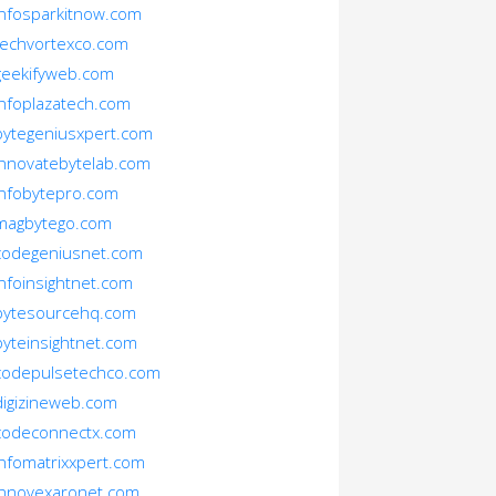
infosparkitnow.com
techvortexco.com
geekifyweb.com
infoplazatech.com
bytegeniusxpert.com
innovatebytelab.com
infobytepro.com
magbytego.com
codegeniusnet.com
infoinsightnet.com
bytesourcehq.com
byteinsightnet.com
codepulsetechco.com
digizineweb.com
codeconnectx.com
infomatrixxpert.com
innovexaronet.com