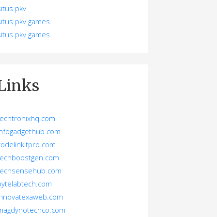
situs pkv
situs pkv games
situs pkv games
Links
techtronixhq.com
infogadgethub.com
codelinkitpro.com
techboostgen.com
techsensehub.com
bytelabtech.com
innovatexaweb.com
magdynotechco.com