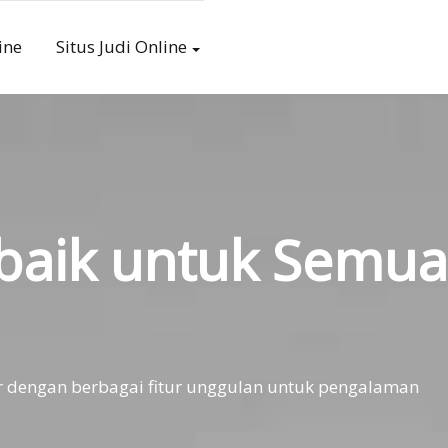
ine
Situs Judi Online
rbaik untuk Semua
r dengan berbagai fitur unggulan untuk pengalaman