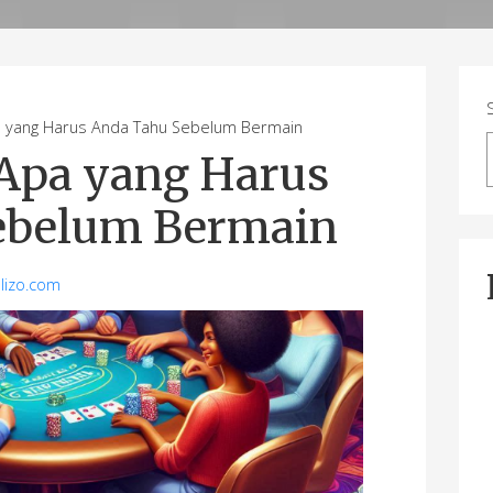
 yang Harus Anda Tahu Sebelum Bermain
 Apa yang Harus
ebelum Bermain
izo.com