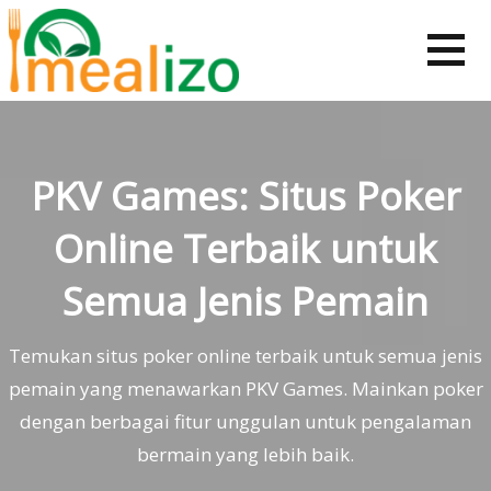
Skip
to
content
PKV Games: Situs Poker
Online Terbaik untuk
Semua Jenis Pemain
Temukan situs poker online terbaik untuk semua jenis
pemain yang menawarkan PKV Games. Mainkan poker
dengan berbagai fitur unggulan untuk pengalaman
bermain yang lebih baik.