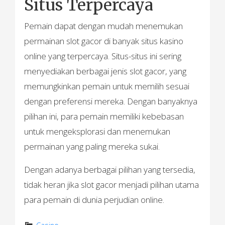
Situs Terpercaya
Pemain dapat dengan mudah menemukan
permainan slot gacor di banyak situs kasino
online yang terpercaya. Situs-situs ini sering
menyediakan berbagai jenis slot gacor, yang
memungkinkan pemain untuk memilih sesuai
dengan preferensi mereka. Dengan banyaknya
pilihan ini, para pemain memiliki kebebasan
untuk mengeksplorasi dan menemukan
permainan yang paling mereka sukai.
Dengan adanya berbagai pilihan yang tersedia,
tidak heran jika slot gacor menjadi pilihan utama
para pemain di dunia perjudian online.