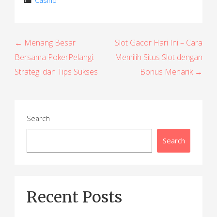
Casino
P
← Menang Besar
Slot Gacor Hari Ini – Cara
Bersama PokerPelangi:
Memilih Situs Slot dengan
o
Strategi dan Tips Sukses
Bonus Menarik →
s
t
n
Search
a
Search
v
i
g
Recent Posts
a