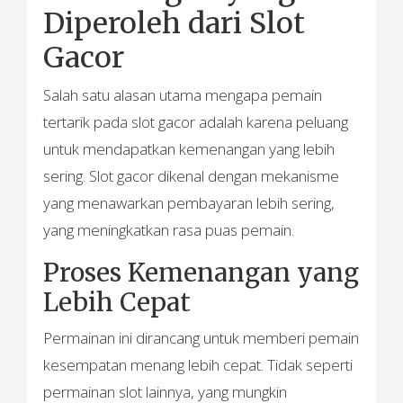
Diperoleh dari Slot
Gacor
Salah satu alasan utama mengapa pemain
tertarik pada slot gacor adalah karena peluang
untuk mendapatkan kemenangan yang lebih
sering. Slot gacor dikenal dengan mekanisme
yang menawarkan pembayaran lebih sering,
yang meningkatkan rasa puas pemain.
Proses Kemenangan yang
Lebih Cepat
Permainan ini dirancang untuk memberi pemain
kesempatan menang lebih cepat. Tidak seperti
permainan slot lainnya, yang mungkin