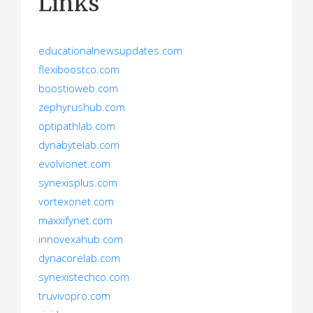
Links
educationalnewsupdates.com
flexiboostco.com
boostioweb.com
zephyrushub.com
optipathlab.com
dynabytelab.com
evolvionet.com
synexisplus.com
vortexonet.com
maxxifynet.com
innovexahub.com
dynacorelab.com
synexistechco.com
truvivopro.com