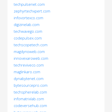
techpulsenet.com
zephyrtechxpert.com
infovortexco.com
digizinelab.com
techwavego.com
codepulsex.com
techscopetech.com
magdynoweb.com
innovexaroweb.com
techreviveco.com
maglinkaro.com
dynabytenet.com
bytesourcepro.com
techspherelab.com
infomatrixlab.com
codeversehub.com