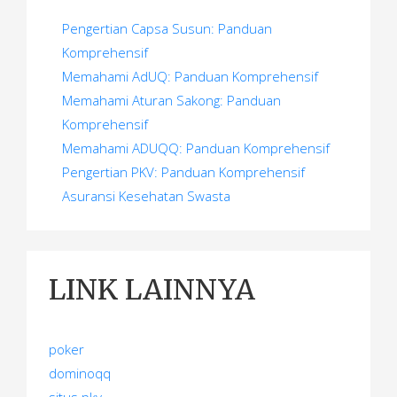
g
a
Pengertian Capsa Susun: Panduan
Komprehensif
t
Memahami AdUQ: Panduan Komprehensif
i
Memahami Aturan Sakong: Panduan
Komprehensif
o
Memahami ADUQQ: Panduan Komprehensif
n
Pengertian PKV: Panduan Komprehensif
Asuransi Kesehatan Swasta
LINK LAINNYA
poker
dominoqq
situs pkv