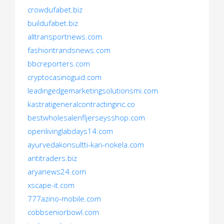
crowdufabet.biz
buildufabet.biz
alltransportnews.com
fashiontrandsnews.com
bbcreporters.com
cryptocasinoguid.com
leadingedgemarketingsolutionsmi.com
kastratigeneralcontractinginc.co
bestwholesalenfljerseysshop.com
openlivinglabdays14.com
ayurvedakonsultti-kari-nokela.com
antitraders.biz
aryanews24.com
xscape-it.com
777azino-mobile.com
cobbseniorbowl.com