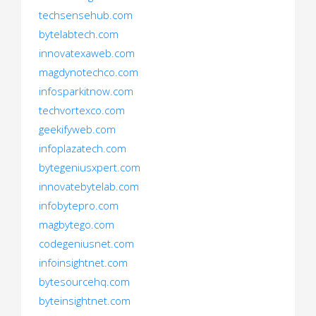
techsensehub.com
bytelabtech.com
innovatexaweb.com
magdynotechco.com
infosparkitnow.com
techvortexco.com
geekifyweb.com
infoplazatech.com
bytegeniusxpert.com
innovatebytelab.com
infobytepro.com
magbytego.com
codegeniusnet.com
infoinsightnet.com
bytesourcehq.com
byteinsightnet.com