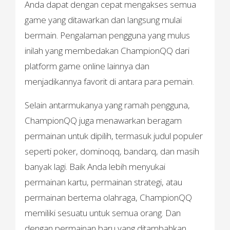
Anda dapat dengan cepat mengakses semua
game yang ditawarkan dan langsung mulai
bermain. Pengalaman pengguna yang mulus
inilah yang membedakan ChampionQQ dari
platform game online lainnya dan
menjadikannya favorit di antara para pemain.
Selain antarmukanya yang ramah pengguna,
ChampionQQ juga menawarkan beragam
permainan untuk dipilih, termasuk judul populer
seperti poker, dominoqq, bandarq, dan masih
banyak lagi. Baik Anda lebih menyukai
permainan kartu, permainan strategi, atau
permainan bertema olahraga, ChampionQQ
memiliki sesuatu untuk semua orang. Dan
dengan permainan baru yang ditambahkan