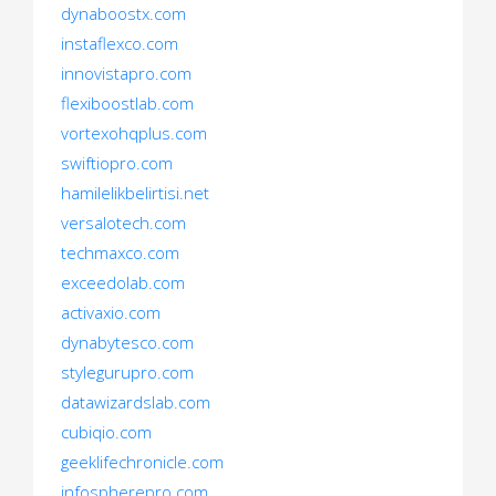
dynaboostx.com
instaflexco.com
innovistapro.com
flexiboostlab.com
vortexohqplus.com
swiftiopro.com
hamilelikbelirtisi.net
versalotech.com
techmaxco.com
exceedolab.com
activaxio.com
dynabytesco.com
stylegurupro.com
datawizardslab.com
cubiqio.com
geeklifechronicle.com
infospherepro.com