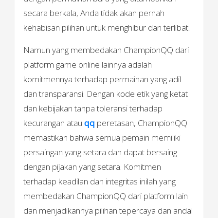
secara berkala, Anda tidak akan pernah
kehabisan pilihan untuk menghibur dan terlibat.
Namun yang membedakan ChampionQQ dari
platform game online lainnya adalah
komitmennya terhadap permainan yang adil
dan transparansi. Dengan kode etik yang ketat
dan kebijakan tanpa toleransi terhadap
kecurangan atau
qq
peretasan, ChampionQQ
memastikan bahwa semua pemain memiliki
persaingan yang setara dan dapat bersaing
dengan pijakan yang setara. Komitmen
terhadap keadilan dan integritas inilah yang
membedakan ChampionQQ dari platform lain
dan menjadikannya pilihan tepercaya dan andal