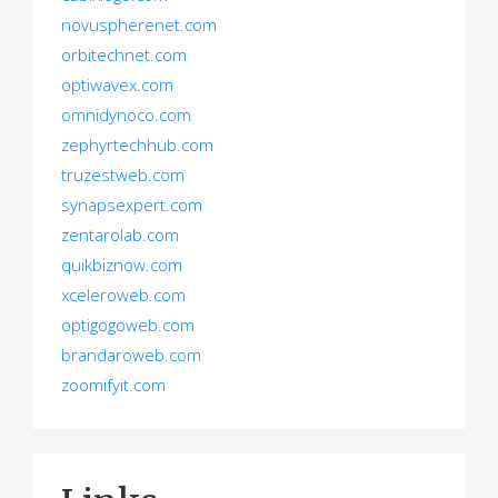
novuspherenet.com
orbitechnet.com
optiwavex.com
omnidynoco.com
zephyrtechhub.com
truzestweb.com
synapsexpert.com
zentarolab.com
quikbiznow.com
xceleroweb.com
optigogoweb.com
brandaroweb.com
zoomifyit.com