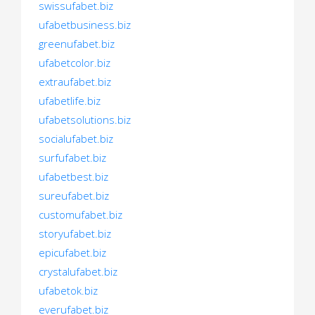
swissufabet.biz
ufabetbusiness.biz
greenufabet.biz
ufabetcolor.biz
extraufabet.biz
ufabetlife.biz
ufabetsolutions.biz
socialufabet.biz
surfufabet.biz
ufabetbest.biz
sureufabet.biz
customufabet.biz
storyufabet.biz
epicufabet.biz
crystalufabet.biz
ufabetok.biz
everufabet.biz