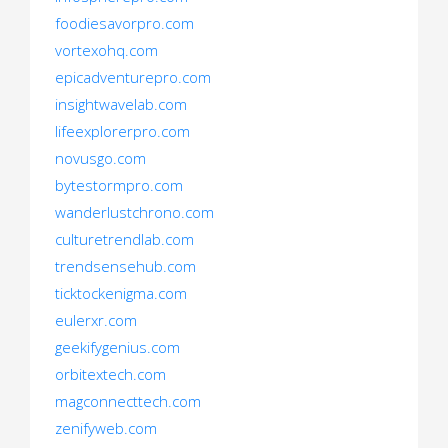
foodiesavorpro.com
vortexohq.com
epicadventurepro.com
insightwavelab.com
lifeexplorerpro.com
novusgo.com
bytestormpro.com
wanderlustchrono.com
culturetrendlab.com
trendsensehub.com
ticktockenigma.com
eulerxr.com
geekifygenius.com
orbitextech.com
magconnecttech.com
zenifyweb.com