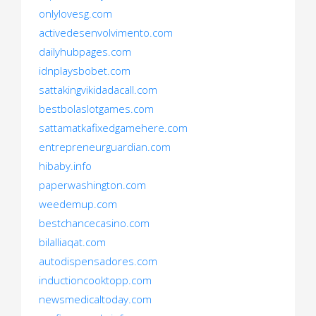
onlylovesg.com
activedesenvolvimento.com
dailyhubpages.com
idnplaysbobet.com
sattakingvikidadacall.com
bestbolaslotgames.com
sattamatkafixedgamehere.com
entrepreneurguardian.com
hibaby.info
paperwashington.com
weedemup.com
bestchancecasino.com
bilalliaqat.com
autodispensadores.com
inductioncooktopp.com
newsmedicaltoday.com