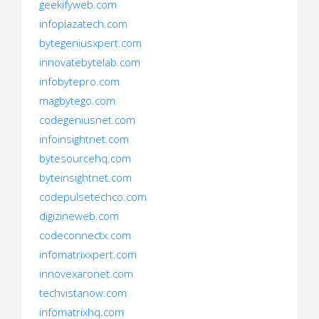
geekifyweb.com
infoplazatech.com
bytegeniusxpert.com
innovatebytelab.com
infobytepro.com
magbytego.com
codegeniusnet.com
infoinsightnet.com
bytesourcehq.com
byteinsightnet.com
codepulsetechco.com
digizineweb.com
codeconnectx.com
infomatrixxpert.com
innovexaronet.com
techvistanow.com
infomatrixhq.com