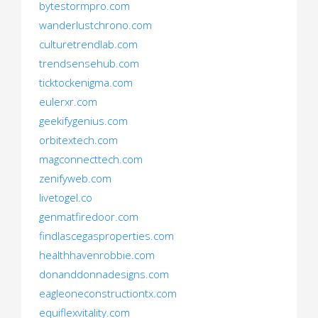
bytestormpro.com
wanderlustchrono.com
culturetrendlab.com
trendsensehub.com
ticktockenigma.com
eulerxr.com
geekifygenius.com
orbitextech.com
magconnecttech.com
zenifyweb.com
livetogel.co
genmatfiredoor.com
findlascegasproperties.com
healthhavenrobbie.com
donanddonnadesigns.com
eagleoneconstructiontx.com
equiflexvitality.com