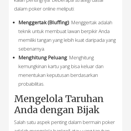
dalam poker online meliputi:
Menggertak (Bluffing)
: Menggertak adalah
teknik untuk membuat lawan berpikir Anda
memiliki tangan yang lebih kuat daripada yang
sebenarnya.
Menghitung Peluang
: Menghitung
kemungkinan kartu yang bisa keluar dan
menentukan keputusan berdasarkan
probabilitas.
Mengelola Taruhan
Anda dengan Bijak
Salah satu aspek penting dalam bermain poker
adalah mengelola bankroll atau uang taruhan