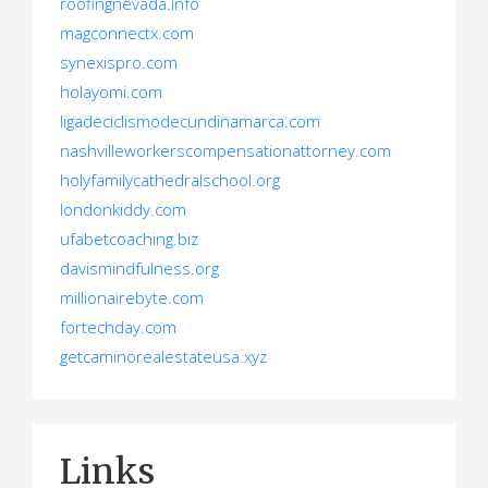
roofingnevada.info
magconnectx.com
synexispro.com
holayomi.com
ligadeciclismodecundinamarca.com
nashvilleworkerscompensationattorney.com
holyfamilycathedralschool.org
londonkiddy.com
ufabetcoaching.biz
davismindfulness.org
millionairebyte.com
fortechday.com
getcaminorealestateusa.xyz
Links