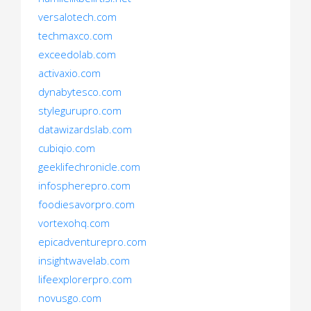
versalotech.com
techmaxco.com
exceedolab.com
activaxio.com
dynabytesco.com
stylegurupro.com
datawizardslab.com
cubiqio.com
geeklifechronicle.com
infospherepro.com
foodiesavorpro.com
vortexohq.com
epicadventurepro.com
insightwavelab.com
lifeexplorerpro.com
novusgo.com