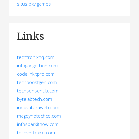
situs pkv games
Links
techtronixhq.com
infogadgethub.com
codelinkitpro.com
techboostgen.com
techsensehub.com
bytelabtech.com
innovatexaweb.com
magdynotechco.com
infosparkitnow.com
techvortexco.com