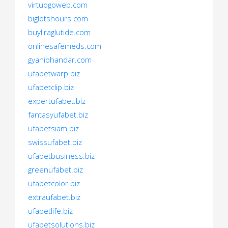
virtuogoweb.com
biglotshours.com
buyliraglutide.com
onlinesafemeds.com
gyanibhandar.com
ufabetwarp.biz
ufabetclip.biz
expertufabet.biz
fantasyufabet.biz
ufabetsiam.biz
swissufabet.biz
ufabetbusiness.biz
greenufabet.biz
ufabetcolor.biz
extraufabet.biz
ufabetlife.biz
ufabetsolutions.biz