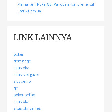
Memahami Poker88: Panduan Komprehensif
untuk Pemula
LINK LAINNYA
poker
dominoqq
situs pkv
situs slot gacor
slot demo
qq
poker online
situs pkv
situs pkv games