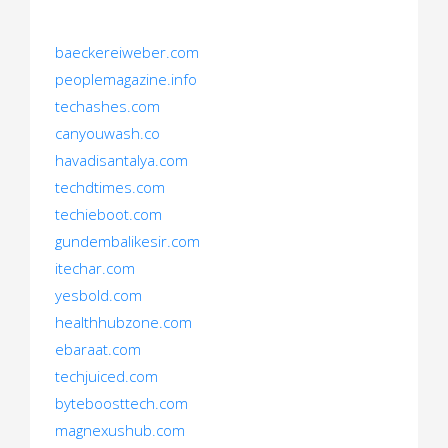
baeckereiweber.com
peoplemagazine.info
techashes.com
canyouwash.co
havadisantalya.com
techdtimes.com
techieboot.com
gundembalikesir.com
itechar.com
yesbold.com
healthhubzone.com
ebaraat.com
techjuiced.com
byteboosttech.com
magnexushub.com