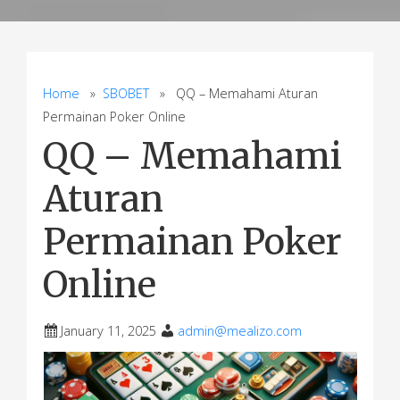
Home
»
SBOBET
» QQ – Memahami Aturan
Permainan Poker Online
QQ – Memahami
Aturan
Permainan Poker
Online
January 11, 2025
admin@mealizo.com