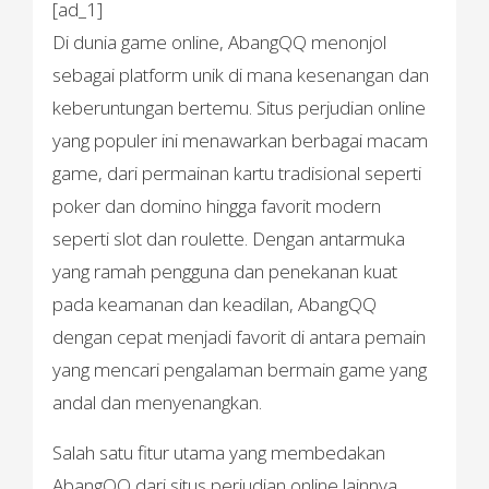
[ad_1]
Di dunia game online, AbangQQ menonjol
sebagai platform unik di mana kesenangan dan
keberuntungan bertemu. Situs perjudian online
yang populer ini menawarkan berbagai macam
game, dari permainan kartu tradisional seperti
poker dan domino hingga favorit modern
seperti slot dan roulette. Dengan antarmuka
yang ramah pengguna dan penekanan kuat
pada keamanan dan keadilan, AbangQQ
dengan cepat menjadi favorit di antara pemain
yang mencari pengalaman bermain game yang
andal dan menyenangkan.
Salah satu fitur utama yang membedakan
AbangQQ dari situs perjudian online lainnya