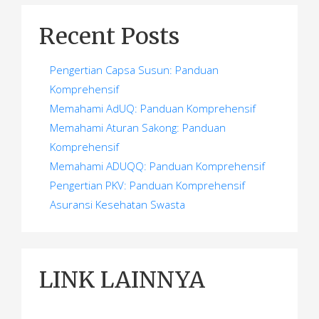
g
a
Recent Posts
t
Pengertian Capsa Susun: Panduan
i
Komprehensif
o
Memahami AdUQ: Panduan Komprehensif
Memahami Aturan Sakong: Panduan
n
Komprehensif
Memahami ADUQQ: Panduan Komprehensif
Pengertian PKV: Panduan Komprehensif
Asuransi Kesehatan Swasta
LINK LAINNYA