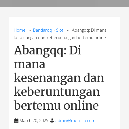
Home
»
Bandarqq
•
Slot
» Abangqq: Di mana
kesenangan dan keberuntungan bertemu online
Abangqq: Di
mana
kesenangan dan
keberuntungan
bertemu online
March 20, 2025
admin@mealizo.com