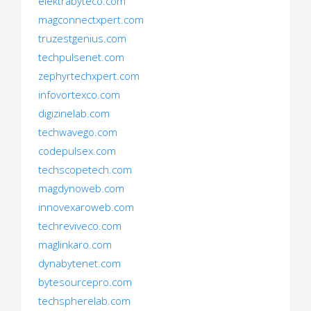
elektrabyteco.com
magconnectxpert.com
truzestgenius.com
techpulsenet.com
zephyrtechxpert.com
infovortexco.com
digizinelab.com
techwavego.com
codepulsex.com
techscopetech.com
magdynoweb.com
innovexaroweb.com
techreviveco.com
maglinkaro.com
dynabytenet.com
bytesourcepro.com
techspherelab.com