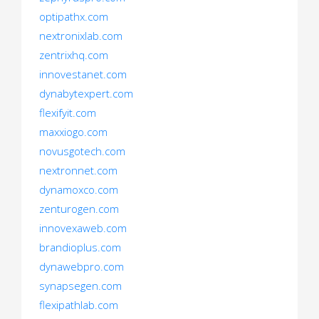
optipathx.com
nextronixlab.com
zentrixhq.com
innovestanet.com
dynabytexpert.com
flexifyit.com
maxxiogo.com
novusgotech.com
nextronnet.com
dynamoxco.com
zenturogen.com
innovexaweb.com
brandioplus.com
dynawebpro.com
synapsegen.com
flexipathlab.com