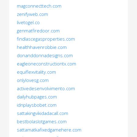
magconnecttech.com
zenifyweb.com
livetogel.co
genmatfiredoor.com
findlascegasproperties.com
healthhavenrobbie.com
donanddonnadesigns.com
eagleoneconstructiontx.com
equiflexvitality.com
onlylovesg.com
activedesenvolvimento.com
dailyhubpages.com
idnplaysbobet.com
sattakingvikidadacall.com
bestbolaslotgames.com
sattamatkafixedgamehere.com