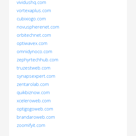
vividushq.com
vortexaplus.com
cubixiogo.com
novuspherenet.com
orbitechnet.com
optiwavex.com
omnidynoco.com
zephyrtechhub.com
truzestweb.com
synapsexpert.com
zentarolab.com
quikbiznow.com
xceleroweb.com
optigogoweb.com
brandaroweb.com
zoomifyit.com