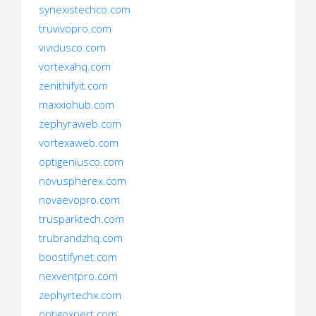
synexistechco.com
truvivopro.com
vividusco.com
vortexahq.com
zenithifyit.com
maxxiohub.com
zephyraweb.com
vortexaweb.com
optigeniusco.com
novuspherex.com
novaevopro.com
trusparktech.com
trubrandzhq.com
boostifynet.com
nexventpro.com
zephyrtechx.com
optigoxpert.com