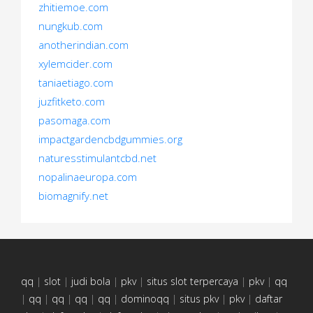
zhitiemoe.com
nungkub.com
anotherindian.com
xylemcider.com
taniaetiago.com
juzfitketo.com
pasomaga.com
impactgardencbdgummies.org
naturesstimulantcbd.net
nopalinaeuropa.com
biomagnify.net
qq
|
slot
|
judi bola
|
pkv
|
situs slot terpercaya
|
pkv
|
qq
|
qq
|
qq
|
qq
|
qq
|
dominoqq
|
situs pkv
|
pkv
|
daftar