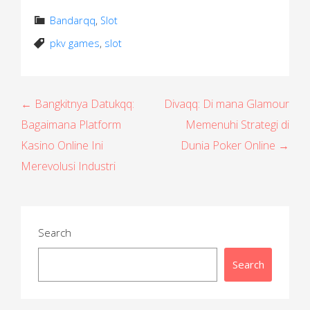
Bandarqq
,
Slot
pkv games
,
slot
P
← Bangkitnya Datukqq:
Divaqq: Di mana Glamour
Bagaimana Platform
Memenuhi Strategi di
o
Kasino Online Ini
Dunia Poker Online →
s
Merevolusi Industri
t
n
a
Search
v
Search
i