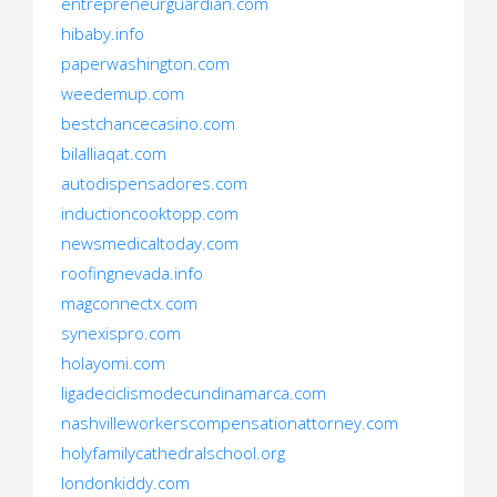
entrepreneurguardian.com
hibaby.info
paperwashington.com
weedemup.com
bestchancecasino.com
bilalliaqat.com
autodispensadores.com
inductioncooktopp.com
newsmedicaltoday.com
roofingnevada.info
magconnectx.com
synexispro.com
holayomi.com
ligadeciclismodecundinamarca.com
nashvilleworkerscompensationattorney.com
holyfamilycathedralschool.org
londonkiddy.com