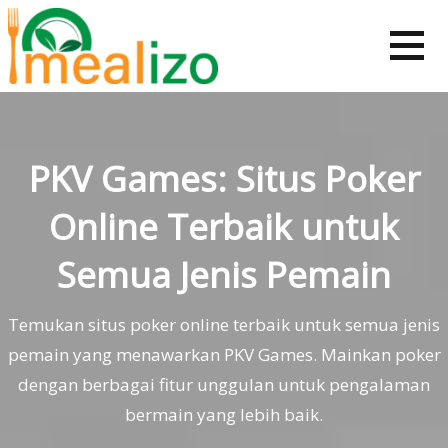
Skip
to
content
PKV Games: Situs Poker
Online Terbaik untuk
Semua Jenis Pemain
Temukan situs poker online terbaik untuk semua jenis
pemain yang menawarkan PKV Games. Mainkan poker
dengan berbagai fitur unggulan untuk pengalaman
bermain yang lebih baik.