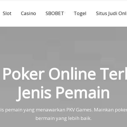
Slot
Casino
SBOBET
Togel
Situs Judi Onl
 Poker Online Te
Jenis Pemain
enis pemain yang menawarkan PKV Games. Mainkan poke
bermain yang lebih baik.