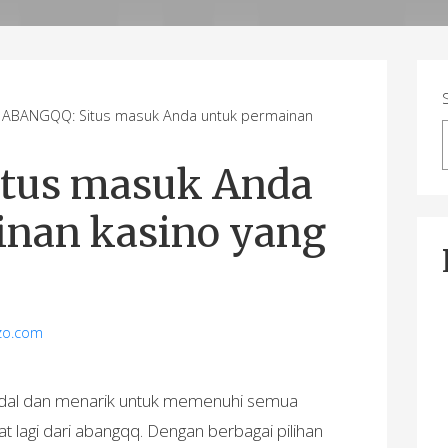
BANGQQ: Situs masuk Anda untuk permainan
tus masuk Anda
inan kasino yang
zo.com
 andal dan menarik untuk memenuhi semua
t lagi dari abangqq. Dengan berbagai pilihan