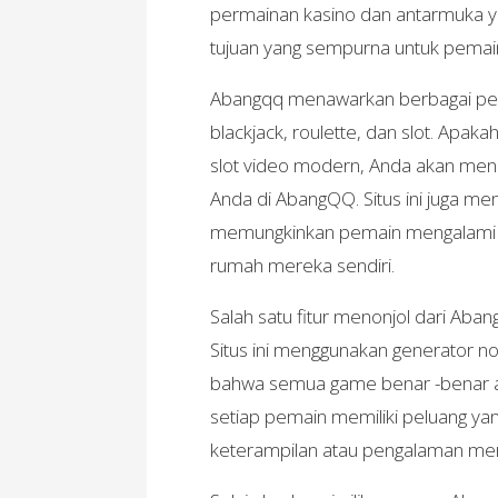
permainan kasino dan antarmuka 
tujuan yang sempurna untuk pema
Abangqq menawarkan berbagai per
blackjack, roulette, dan slot. Apak
slot video modern, Anda akan men
Anda di AbangQQ. Situs ini juga m
memungkinkan pemain mengalami s
rumah mereka sendiri.
Salah satu fitur menonjol dari Ab
Situs ini menggunakan generator n
bahwa semua game benar -benar ac
setiap pemain memiliki peluang yan
keterampilan atau pengalaman me