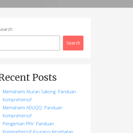
Search
Search
Recent Posts
Memahami Aturan Sakong: Panduan
Komprehensif
Memahami ADUQQ: Panduan
Komprehensif
Pengertian PKV: Panduan
Komprehensif Asuransi Kesehatan