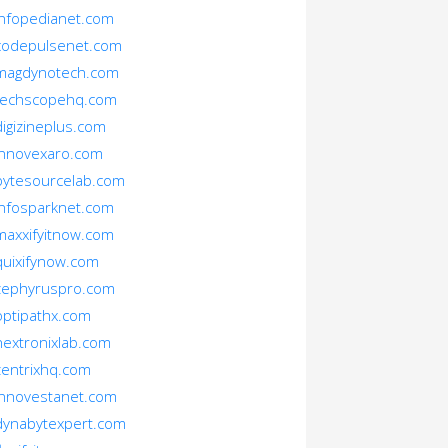
infopedianet.com
codepulsenet.com
magdynotech.com
techscopehq.com
digizineplus.com
innovexaro.com
bytesourcelab.com
infosparknet.com
maxxifyitnow.com
quixifynow.com
zephyruspro.com
optipathx.com
nextronixlab.com
zentrixhq.com
innovestanet.com
dynabytexpert.com