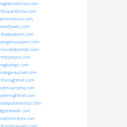
magdynotechco.com
infosparkitnow.com
techvortexco.com
geekifyweb.com
infoplazatech.com
bytegeniusxpert.com
innovatebytelab.com
infobytepro.com
magbytego.com
codegeniusnet.com
infoinsightnet.com
bytesourcehq.com
byteinsightnet.com
codepulsetechco.com
digizineweb.com
codeconnectx.com
infomatrixxpert.com