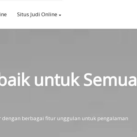
ine
Situs Judi Online
rbaik untuk Semua
r dengan berbagai fitur unggulan untuk pengalaman