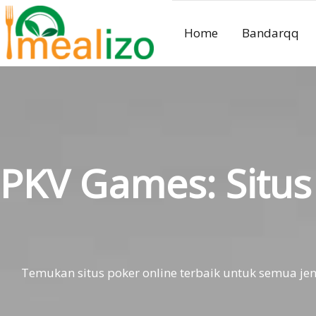
Skip
to
Home
Bandarqq
content
PKV Games: Situs
Temukan situs poker online terbaik untuk semua j