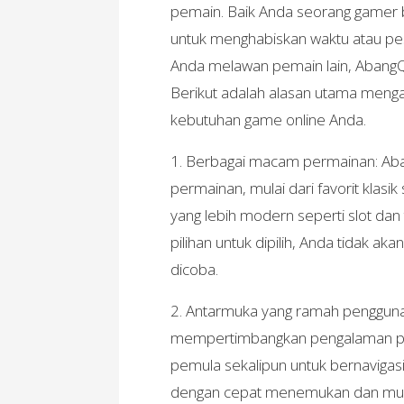
pemain. Baik Anda seorang gamer
untuk menghabiskan waktu atau pes
Anda melawan pemain lain, AbangQ
Berikut adalah alasan utama men
kebutuhan game online Anda.
1. Berbagai macam permainan: Ab
permainan, mulai dari favorit klas
yang lebih modern seperti slot dan
pilihan untuk dipilih, Anda tidak a
dicoba.
2. Antarmuka yang ramah penggun
mempertimbangkan pengalaman p
pemula sekalipun untuk bernavigas
dengan cepat menemukan dan mula