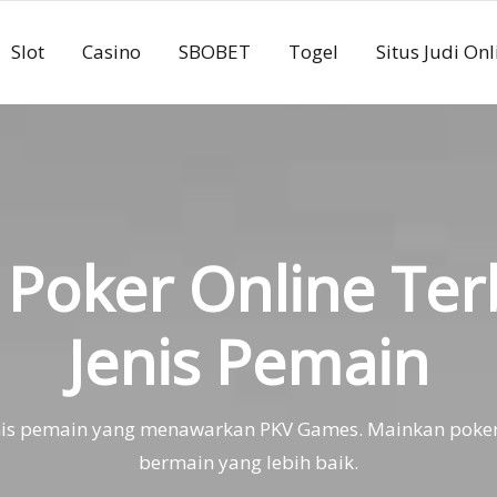
Slot
Casino
SBOBET
Togel
Situs Judi Onl
 Poker Online Te
Jenis Pemain
enis pemain yang menawarkan PKV Games. Mainkan poke
bermain yang lebih baik.