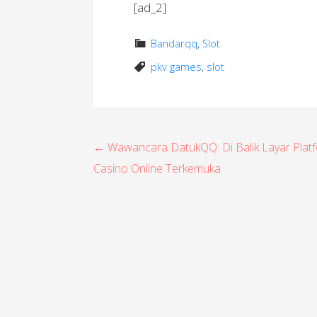
[ad_2]
Bandarqq
,
Slot
pkv games
,
slot
P
← Wawancara DatukQQ: Di Balik Layar Plat
Casino Online Terkemuka
o
s
t
n
a
v