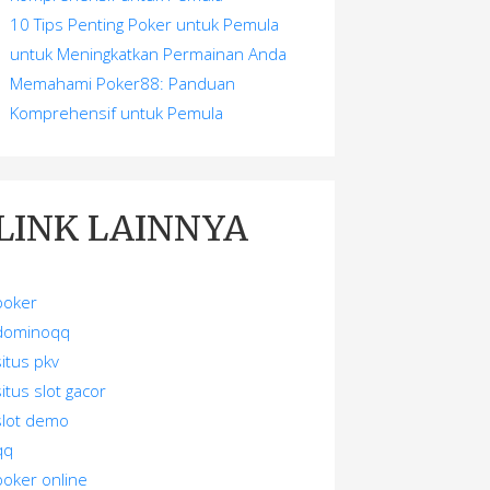
10 Tips Penting Poker untuk Pemula
untuk Meningkatkan Permainan Anda
Memahami Poker88: Panduan
Komprehensif untuk Pemula
LINK LAINNYA
poker
dominoqq
situs pkv
situs slot gacor
slot demo
qq
poker online