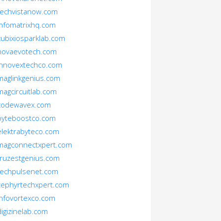
techvistanow.com
infomatrixhq.com
cubixiosparklab.com
novaevotech.com
innovextechco.com
maglinkgenius.com
magcircuitlab.com
codewavex.com
byteboostco.com
elektrabyteco.com
magconnectxpert.com
truzestgenius.com
techpulsenet.com
zephyrtechxpert.com
infovortexco.com
digizinelab.com