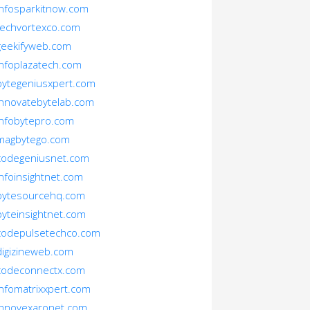
infosparkitnow.com
techvortexco.com
geekifyweb.com
infoplazatech.com
bytegeniusxpert.com
innovatebytelab.com
infobytepro.com
magbytego.com
codegeniusnet.com
infoinsightnet.com
bytesourcehq.com
byteinsightnet.com
codepulsetechco.com
digizineweb.com
codeconnectx.com
infomatrixxpert.com
innovexaronet.com