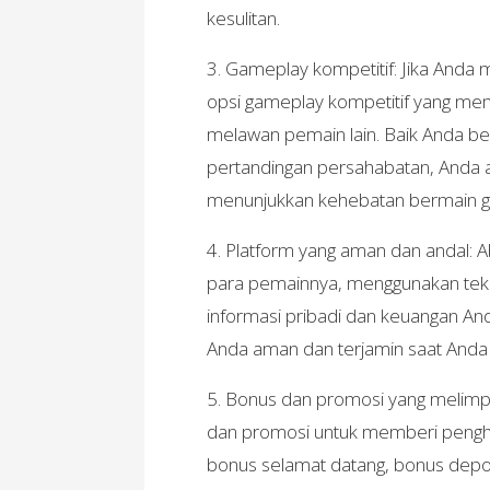
kesulitan.
3. Gameplay kompetitif: Jika And
opsi gameplay kompetitif yang me
melawan pemain lain. Baik Anda b
pertandingan persahabatan, Anda
menunjukkan kehebatan bermain 
4. Platform yang aman dan andal
para pemainnya, menggunakan tekno
informasi pribadi dan keuangan An
Anda aman dan terjamin saat Anda
5. Bonus dan promosi yang meli
dan promosi untuk memberi pengh
bonus selamat datang, bonus deposi