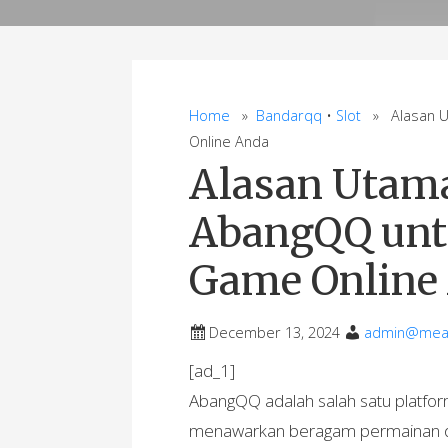
Home
»
Bandarqq
•
Slot
» Alasan U
Online Anda
Alasan Utam
AbangQQ unt
Game Online
December 13, 2024
admin@meal
[ad_1]
AbangQQ adalah salah satu platfor
menawarkan beragam permainan dan 