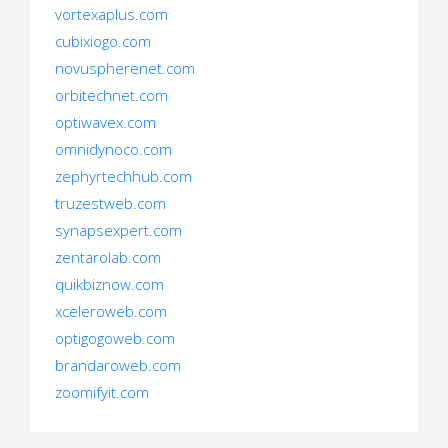
vortexaplus.com
cubixiogo.com
novuspherenet.com
orbitechnet.com
optiwavex.com
omnidynoco.com
zephyrtechhub.com
truzestweb.com
synapsexpert.com
zentarolab.com
quikbiznow.com
xceleroweb.com
optigogoweb.com
brandaroweb.com
zoomifyit.com