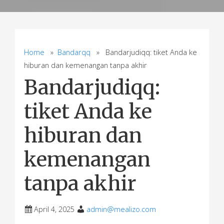
Home
»
Bandarqq
» Bandarjudiqq: tiket Anda ke
hiburan dan kemenangan tanpa akhir
Bandarjudiqq:
tiket Anda ke
hiburan dan
kemenangan
tanpa akhir
April 4, 2025
admin@mealizo.com