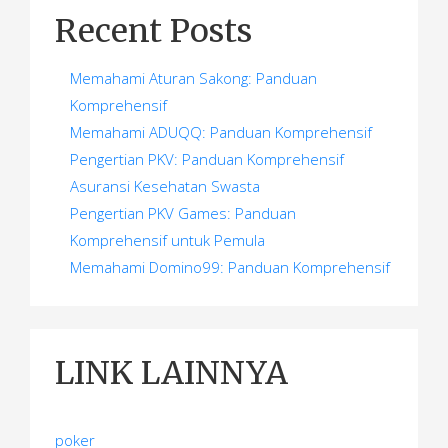
a
Recent Posts
t
Memahami Aturan Sakong: Panduan
i
Komprehensif
o
Memahami ADUQQ: Panduan Komprehensif
Pengertian PKV: Panduan Komprehensif
n
Asuransi Kesehatan Swasta
Pengertian PKV Games: Panduan
Komprehensif untuk Pemula
Memahami Domino99: Panduan Komprehensif
LINK LAINNYA
poker