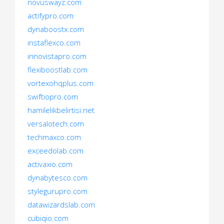
novuswayz.com
actifypro.com
dynaboostx.com
instaflexco.com
innovistapro.com
flexiboostlab.com
vortexohqplus.com
swiftiopro.com
hamilelikbelirtisi.net
versalotech.com
techmaxco.com
exceedolab.com
activaxio.com
dynabytesco.com
stylegurupro.com
datawizardslab.com
cubiqio.com