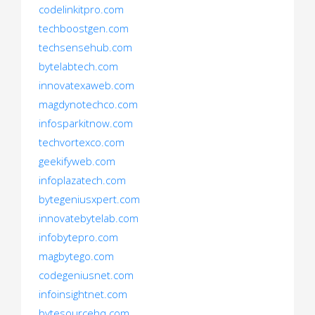
codelinkitpro.com
techboostgen.com
techsensehub.com
bytelabtech.com
innovatexaweb.com
magdynotechco.com
infosparkitnow.com
techvortexco.com
geekifyweb.com
infoplazatech.com
bytegeniusxpert.com
innovatebytelab.com
infobytepro.com
magbytego.com
codegeniusnet.com
infoinsightnet.com
bytesourcehq.com