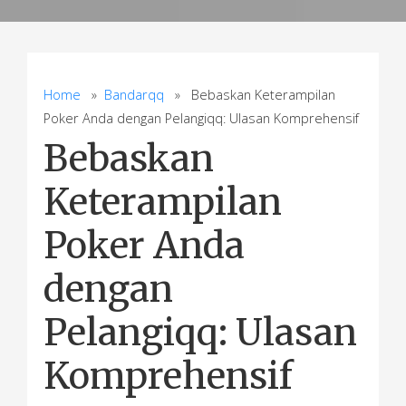
Home
»
Bandarqq
» Bebaskan Keterampilan
Poker Anda dengan Pelangiqq: Ulasan Komprehensif
Bebaskan
Keterampilan
Poker Anda
dengan
Pelangiqq: Ulasan
Komprehensif