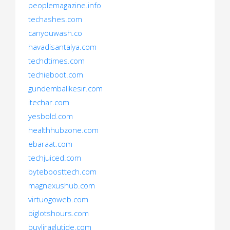
peoplemagazine.info
techashes.com
canyouwash.co
havadisantalya.com
techdtimes.com
techieboot.com
gundembalikesir.com
itechar.com
yesbold.com
healthhubzone.com
ebaraat.com
techjuiced.com
byteboosttech.com
magnexushub.com
virtuogoweb.com
biglotshours.com
buyliraglutide.com