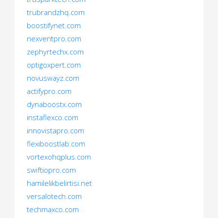
trubrandzhq.com
boostifynet.com
nexventpro.com
zephyrtechx.com
optigoxpert.com
novuswayz.com
actifypro.com
dynaboostx.com
instaflexco.com
innovistapro.com
flexiboostlab.com
vortexohqplus.com
swiftiopro.com
hamilelikbelirtisi.net
versalotech.com
techmaxco.com