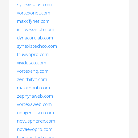
synexisplus.com
vortexonet.com
maxxifynet.com
innovexahub.com
dynacorelab.com
synexistechco.com
truvivopro.com
vividusco.com
vortexahq.com
zenithifyit.com
maxxiohub.com
zephyraweb.com
vortexaweb.com
optigeniusco.com
novuspherex.com
novaevopro.com
trusparktech.com