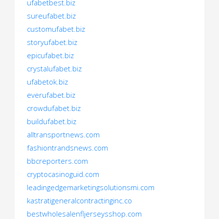
ufabetbest.biz
sureufabet.biz
customufabet.biz
storyufabet.biz
epicufabet.biz
crystalufabet.biz
ufabetok.biz
everufabet.biz
crowdufabet.biz
buildufabet.biz
alltransportnews.com
fashiontrandsnews.com
bbcreporters.com
cryptocasinoguid.com
leadingedgemarketingsolutionsmi.com
kastratigeneralcontractinginc.co
bestwholesalenfljerseysshop.com