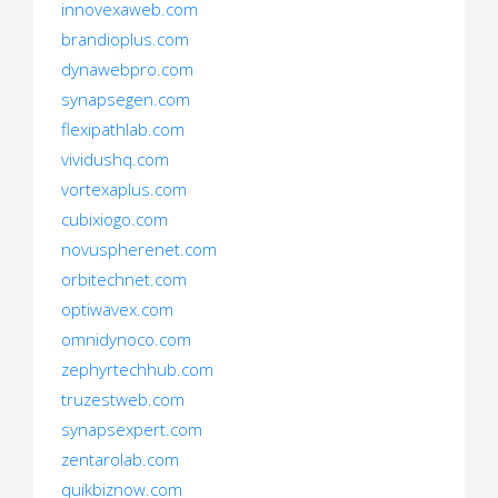
innovexaweb.com
brandioplus.com
dynawebpro.com
synapsegen.com
flexipathlab.com
vividushq.com
vortexaplus.com
cubixiogo.com
novuspherenet.com
orbitechnet.com
optiwavex.com
omnidynoco.com
zephyrtechhub.com
truzestweb.com
synapsexpert.com
zentarolab.com
quikbiznow.com