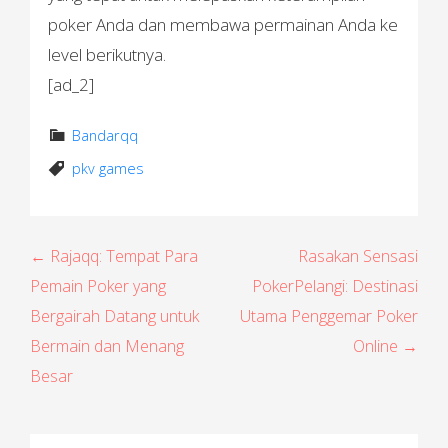
poker Anda dan membawa permainan Anda ke
level berikutnya.
[ad_2]
Bandarqq
pkv games
P
← Rajaqq: Tempat Para
Rasakan Sensasi
Pemain Poker yang
PokerPelangi: Destinasi
o
Bergairah Datang untuk
Utama Penggemar Poker
s
Bermain dan Menang
Online →
t
Besar
n