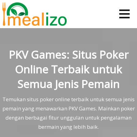
Skip
to
content
PKV Games: Situs Poker
Online Terbaik untuk
Semua Jenis Pemain
Temukan situs poker online terbaik untuk semua jenis
pemain yang menawarkan PKV Games. Mainkan poker
dengan berbagai fitur unggulan untuk pengalaman
bermain yang lebih baik.