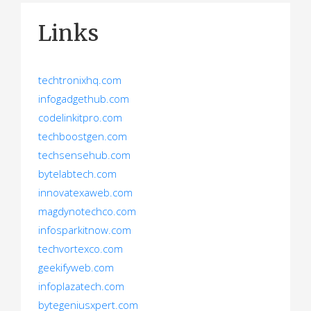
Links
techtronixhq.com
infogadgethub.com
codelinkitpro.com
techboostgen.com
techsensehub.com
bytelabtech.com
innovatexaweb.com
magdynotechco.com
infosparkitnow.com
techvortexco.com
geekifyweb.com
infoplazatech.com
bytegeniusxpert.com