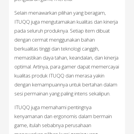
Selain menawarkan pilihan yang beragam,
ITUQQ juga mengutamakan kualitas dan kinerja
pada seluruh produknya. Setiap item dibuat
dengan cermat menggunakan bahan
berkualitas tinggi dan teknologi canggih,
memastikan daya tahan, keandalan, dan kinerja
optimal. Artinya, para gamer dapat memercayai
kualitas produk ITUQQ dan merasa yakin
dengan kemampuannya untuk bertahan dalam
sesi permainan yang paling intens sekalipun.
ITUQQ juga memahami pentingnya
kenyamanan dan ergonomis dalam bermain
game, itulah sebabnya perusahaan