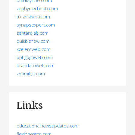
omnidynoco.com
zephyrtechhub.com
truzestweb.com
synapsexpert.com
zentarolab.com
quikbiznow.com
xceleroweb.com
optigogoweb.com
brandaroweb.com
zoomifyit.com
Links
educationalnewsupdates.com
flexiboostco.com