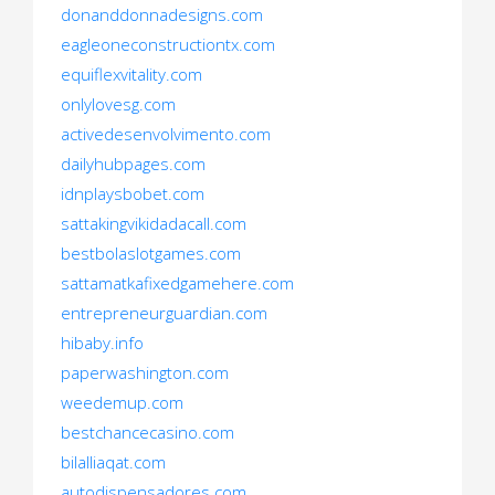
donanddonnadesigns.com
eagleoneconstructiontx.com
equiflexvitality.com
onlylovesg.com
activedesenvolvimento.com
dailyhubpages.com
idnplaysbobet.com
sattakingvikidadacall.com
bestbolaslotgames.com
sattamatkafixedgamehere.com
entrepreneurguardian.com
hibaby.info
paperwashington.com
weedemup.com
bestchancecasino.com
bilalliaqat.com
autodispensadores.com