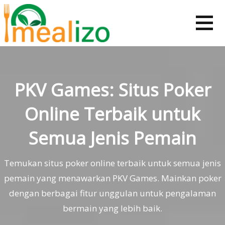
Skip
to
content
PKV Games: Situs Poker
Online Terbaik untuk
Semua Jenis Pemain
Temukan situs poker online terbaik untuk semua jenis
pemain yang menawarkan PKV Games. Mainkan poker
dengan berbagai fitur unggulan untuk pengalaman
bermain yang lebih baik.