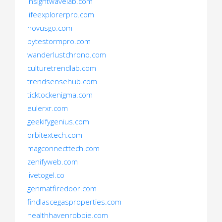
insightwavelab.com
lifeexplorerpro.com
novusgo.com
bytestormpro.com
wanderlustchrono.com
culturetrendlab.com
trendsensehub.com
ticktockenigma.com
eulerxr.com
geekifygenius.com
orbitextech.com
magconnecttech.com
zenifyweb.com
livetogel.co
genmatfiredoor.com
findlascegasproperties.com
healthhavenrobbie.com