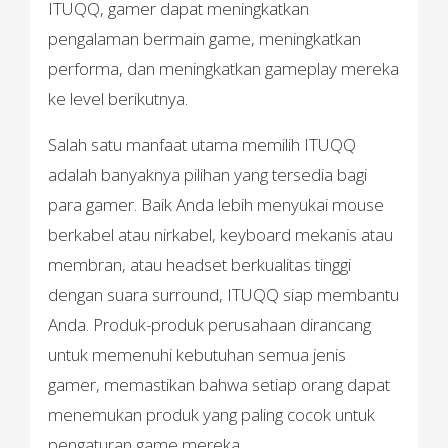
ITUQQ, gamer dapat meningkatkan
pengalaman bermain game, meningkatkan
performa, dan meningkatkan gameplay mereka
ke level berikutnya.
Salah satu manfaat utama memilih ITUQQ
adalah banyaknya pilihan yang tersedia bagi
para gamer. Baik Anda lebih menyukai mouse
berkabel atau nirkabel, keyboard mekanis atau
membran, atau headset berkualitas tinggi
dengan suara surround, ITUQQ siap membantu
Anda. Produk-produk perusahaan dirancang
untuk memenuhi kebutuhan semua jenis
gamer, memastikan bahwa setiap orang dapat
menemukan produk yang paling cocok untuk
pengaturan game mereka.