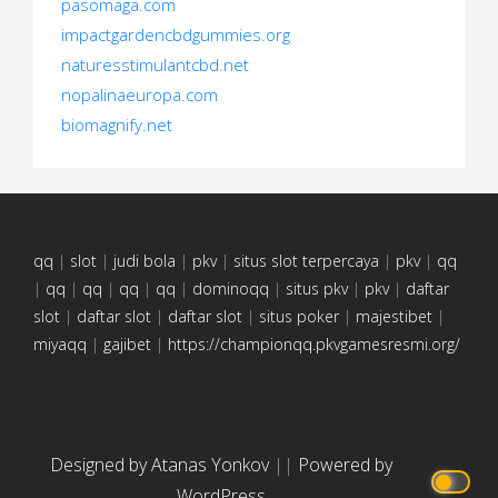
pasomaga.com
impactgardencbdgummies.org
naturesstimulantcbd.net
nopalinaeuropa.com
biomagnify.net
qq
|
slot
|
judi bola
|
pkv
|
situs slot terpercaya
|
pkv
|
qq
|
qq
|
qq
|
qq
|
qq
|
dominoqq
|
situs pkv
|
pkv
|
daftar
slot
|
daftar slot
|
daftar slot
|
situs poker
|
majestibet
|
miyaqq
|
gajibet
|
https://championqq.pkvgamesresmi.org/
Designed by Atanas Yonkov
||
Powered by
WordPress