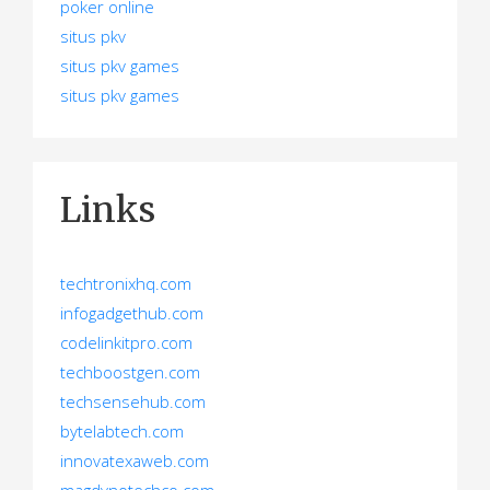
poker online
situs pkv
situs pkv games
situs pkv games
Links
techtronixhq.com
infogadgethub.com
codelinkitpro.com
techboostgen.com
techsensehub.com
bytelabtech.com
innovatexaweb.com