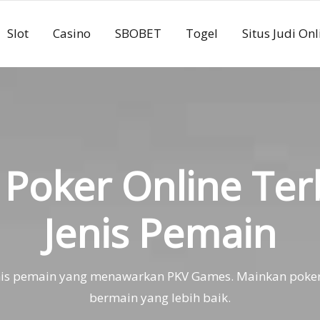
Slot
Casino
SBOBET
Togel
Situs Judi Onl
 Poker Online Te
Jenis Pemain
enis pemain yang menawarkan PKV Games. Mainkan poke
bermain yang lebih baik.