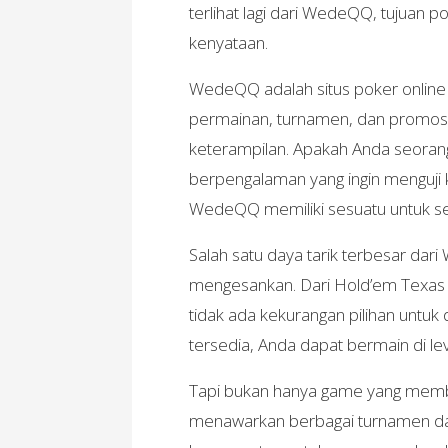
terlihat lagi dari WedeQQ, tujuan 
kenyataan.
WedeQQ adalah situs poker onlin
permainan, turnamen, dan promosi
keterampilan. Apakah Anda seorang
berpengalaman yang ingin menguji 
WedeQQ memiliki sesuatu untuk s
Salah satu daya tarik terbesar da
mengesankan. Dari Hold’em Texas t
tidak ada kekurangan pilihan untuk d
tersedia, Anda dapat bermain di l
Tapi bukan hanya game yang membu
menawarkan berbagai turnamen d