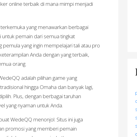
poker online terbaik di mana mimpi menjadi
e terkemuka yang menawarkan berbagai
 untuk pemain dari semua tingkat
 pemula yang ingin mempelajari tali atau pro
keterampilan Anda dengan yang terbaik,
emua orang.
ri WedeQQ adalah pilihan game yang
radisional hingga Omaha dan banyak lagi,
ipilih. Plus, dengan berbagai taruhan
evel yang nyaman untuk Anda.
at WedeQQ menonjol. Situs ini juga
an promosi yang memberi pemain