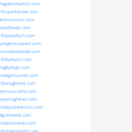
magdynotechco.com
infosparkitnow.com
techvortexco.com
geekifyweb.com
infoplazatech.com
bytegeniusxpert.com
innovatebytelab.com
infobytepro.com
magbytego.com
codegeniusnet.com
infoinsightnet.com
bytesourcehq.com
byteinsightnet.com
codepulsetechco.com
digizineweb.com
codeconnectx.com
infomatrixxpert.com