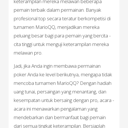
keterampilan mereka melawan beberapa
pemain terbaik dalam permainan. Banyak
profesional top secara teratur berkompetisi di
turnamen MarioQQ, menjadikan mereka
peluang besar bagi para pemain yang bercita -
cita tinggi untuk menguji keterampilan mereka
melawan pro.
Jadi, jika Anda ingin membawa permainan
poker Anda ke level berikutnya, mengapa tidak
mencoba turnamen MarioQQ? Dengan hadiah
uang tunai, persaingan yang menantang, dan
kesempatan untuk bersaing dengan pro, acara -
acara ini menawarkan pengalaman yang
mendebarkan dan bermanfaat bagi pemain
dari semua tingkat keterampilan. Bersiaplah