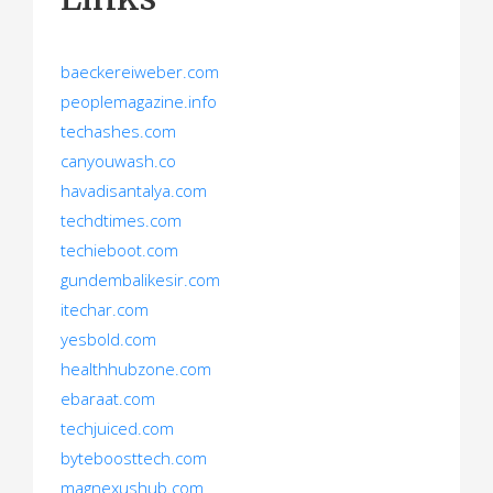
baeckereiweber.com
peoplemagazine.info
techashes.com
canyouwash.co
havadisantalya.com
techdtimes.com
techieboot.com
gundembalikesir.com
itechar.com
yesbold.com
healthhubzone.com
ebaraat.com
techjuiced.com
byteboosttech.com
magnexushub.com