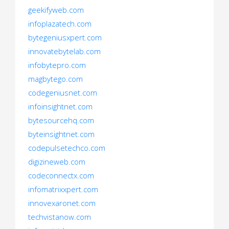
geekifyweb.com
infoplazatech.com
bytegeniusxpert.com
innovatebytelab.com
infobytepro.com
magbytego.com
codegeniusnet.com
infoinsightnet.com
bytesourcehq.com
byteinsightnet.com
codepulsetechco.com
digizineweb.com
codeconnectx.com
infomatrixxpert.com
innovexaronet.com
techvistanow.com