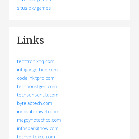
situs pkv games
Links
techtronixhq.com
infogadgethub.com
codelinkitpro.com
techboostgen.com
techsensehub.com
bytelabtech.com
innovatexaweb.com
magdynotechco.com
infosparkitnow.com
techvortexco.com