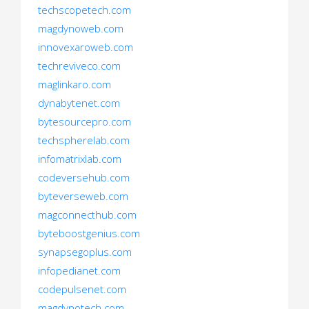
techscopetech.com
magdynoweb.com
innovexaroweb.com
techreviveco.com
maglinkaro.com
dynabytenet.com
bytesourcepro.com
techspherelab.com
infomatrixlab.com
codeversehub.com
byteverseweb.com
magconnecthub.com
byteboostgenius.com
synapsegoplus.com
infopedianet.com
codepulsenet.com
magdynotech.com