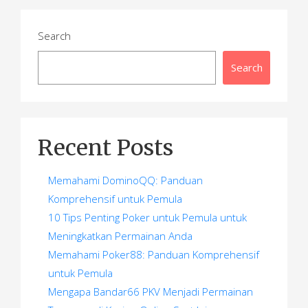
n
a
Search
v
Search
i
g
a
Recent Posts
t
Memahami DominoQQ: Panduan
i
Komprehensif untuk Pemula
o
10 Tips Penting Poker untuk Pemula untuk
Meningkatkan Permainan Anda
n
Memahami Poker88: Panduan Komprehensif
untuk Pemula
Mengapa Bandar66 PKV Menjadi Permainan