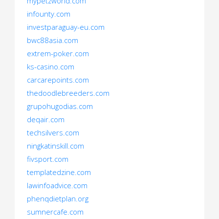
mypetzworld.com
infounty.com
investparaguay-eu.com
bwc88asia.com
extrem-poker.com
ks-casino.com
carcarepoints.com
thedoodlebreeders.com
grupohugodias.com
deqair.com
techsilvers.com
ningkatinskill.com
fivsport.com
templatedzine.com
lawinfoadvice.com
phenqdietplan.org
sumnercafe.com