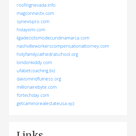
roofingnevada.info
magconnectx.com
synexispro.com
holayomi.com
ligadeciclismodecundinamarca.com
nashvilleworkerscompensationattorney.com
holyfamilycathedralschool.org
londonkiddy.com
ufabetcoaching.biz
davismindfulness.org
millionairebyte.com
fortechday.com
getcaminorealestateusa.xyz
Links