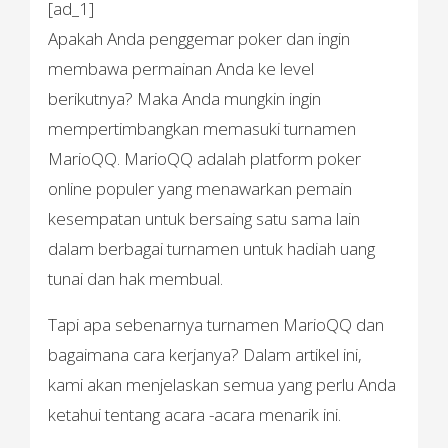
[ad_1]
Apakah Anda penggemar poker dan ingin
membawa permainan Anda ke level
berikutnya? Maka Anda mungkin ingin
mempertimbangkan memasuki turnamen
MarioQQ. MarioQQ adalah platform poker
online populer yang menawarkan pemain
kesempatan untuk bersaing satu sama lain
dalam berbagai turnamen untuk hadiah uang
tunai dan hak membual.
Tapi apa sebenarnya turnamen MarioQQ dan
bagaimana cara kerjanya? Dalam artikel ini,
kami akan menjelaskan semua yang perlu Anda
ketahui tentang acara -acara menarik ini.