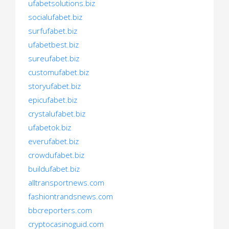
ufabetsolutions.biz
socialufabet.biz
surfufabet.biz
ufabetbest.biz
sureufabet.biz
customufabet.biz
storyufabet.biz
epicufabet.biz
crystalufabet.biz
ufabetok.biz
everufabet.biz
crowdufabet.biz
buildufabet.biz
alltransportnews.com
fashiontrandsnews.com
bbcreporters.com
cryptocasinoguid.com