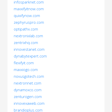
infosparknet.com
maxxifyitnow.com
quixifynow.com
zephyruspro.com
optipathx.com
nextronixlab.com
zentrixhq.com
innovestanet.com
dynabytexpert.com
flexifyit.com
maxxiogo.com
novusgotech.com
nextronnet.com
dynamoxco.com
zenturogen.com
innovexaweb.com
brandioplus.com