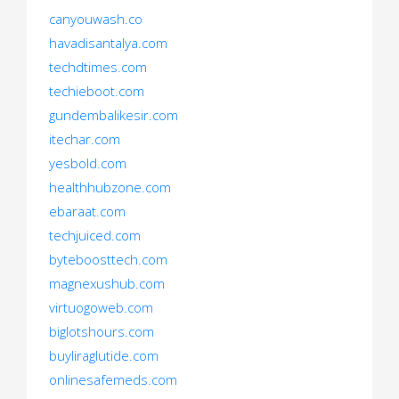
canyouwash.co
havadisantalya.com
techdtimes.com
techieboot.com
gundembalikesir.com
itechar.com
yesbold.com
healthhubzone.com
ebaraat.com
techjuiced.com
byteboosttech.com
magnexushub.com
virtuogoweb.com
biglotshours.com
buyliraglutide.com
onlinesafemeds.com