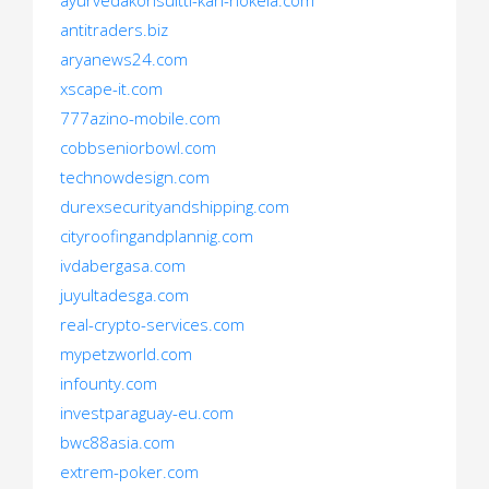
antitraders.biz
aryanews24.com
xscape-it.com
777azino-mobile.com
cobbseniorbowl.com
technowdesign.com
durexsecurityandshipping.com
cityroofingandplannig.com
ivdabergasa.com
juyultadesga.com
real-crypto-services.com
mypetzworld.com
infounty.com
investparaguay-eu.com
bwc88asia.com
extrem-poker.com