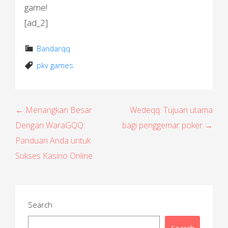
game!
[ad_2]
Bandarqq
pkv games
P
← Menangkan Besar
Wedeqq: Tujuan utama
Dengan WaraGQQ:
bagi penggemar poker →
o
Panduan Anda untuk
s
Sukses Kasino Online
t
n
a
Search
v
Search