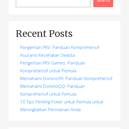
i
g
a
Recent Posts
t
Pengertian PKV: Panduan Komprehensif
i
Asuransi Kesehatan Swasta
o
Pengertian PKV Games: Panduan
Komprehensif untuk Pemula
n
Memahami Domino99: Panduan Komprehensif
Memahami DominoQQ: Panduan
Komprehensif untuk Pemula
10 Tips Penting Poker untuk Pemula untuk
Meningkatkan Permainan Anda