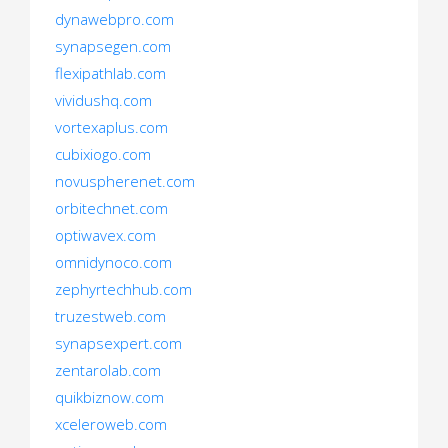
dynawebpro.com
synapsegen.com
flexipathlab.com
vividushq.com
vortexaplus.com
cubixiogo.com
novuspherenet.com
orbitechnet.com
optiwavex.com
omnidynoco.com
zephyrtechhub.com
truzestweb.com
synapsexpert.com
zentarolab.com
quikbiznow.com
xceleroweb.com