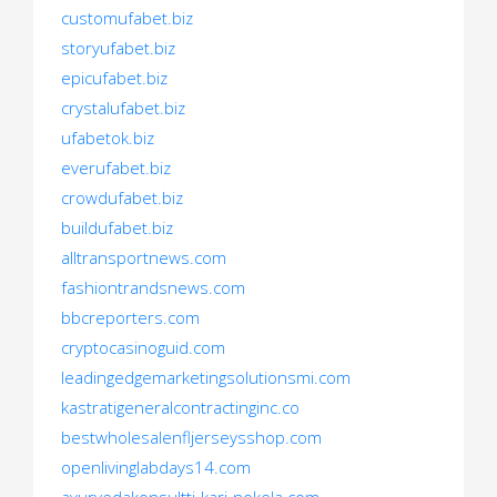
customufabet.biz
storyufabet.biz
epicufabet.biz
crystalufabet.biz
ufabetok.biz
everufabet.biz
crowdufabet.biz
buildufabet.biz
alltransportnews.com
fashiontrandsnews.com
bbcreporters.com
cryptocasinoguid.com
leadingedgemarketingsolutionsmi.com
kastratigeneralcontractinginc.co
bestwholesalenfljerseysshop.com
openlivinglabdays14.com
ayurvedakonsultti-kari-nokela.com