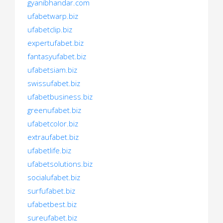
gyanibhandar.com
ufabetwarp.biz
ufabetclip.biz
expertufabet.biz
fantasyufabet.biz
ufabetsiam.biz
swissufabet.biz
ufabetbusiness.biz
greenufabet.biz
ufabetcolor.biz
extraufabet.biz
ufabetlife.biz
ufabetsolutions.biz
socialufabet.biz
surfufabet.biz
ufabetbest.biz
sureufabet.biz