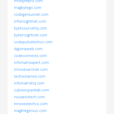
infobytepro.com
magbytego.com
codegeniusnet.com
infoinsightnet.com
bytesourcehq.com
byteinsightnet.com
codepulsetechco.com
digizineweb.com
codeconnectx.com
infomatrixxpert.com
innovexaronet.com
techvistanow.com
infomatrixhq.com
cubixiosparklab.com
novaevotech.com
innovextechco.com
maglinkgenius.com