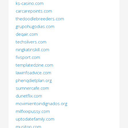
ks-casino.com
carcarepoints.com
thedoodlebreeders.com
grupohugodias.com
deqair.com
techsilvers.com
ningkatinskill.com
fivsport.com
templatedzine.com
lawinfoadvice.com
phenqdietplan.org
sumnercafe.com
dunetflix.com
movimientoindignados.org
milfxxxpussy.com
uptodatefamily.com
musitop.com