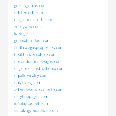
geekifygenius.com
orbitextech.com
magconnecttech.com
zenifyweb.com
livetogel.co
genmatfiredoor.com
findlascegasproperties.com
healthhavenrobbie.com
donanddonnadesigns.com
eagleoneconstructiontx.com
equiflexvitality.com
onlylovesg.com
activedesenvolvimento.com
dailyhubpages.com
idnplaysbobet.com
sattakingvikidadacall.com