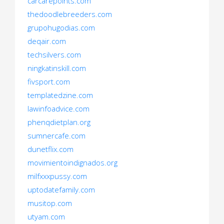
carcarepoints.com
thedoodlebreeders.com
grupohugodias.com
deqair.com
techsilvers.com
ningkatinskill.com
fivsport.com
templatedzine.com
lawinfoadvice.com
phenqdietplan.org
sumnercafe.com
dunetflix.com
movimientoindignados.org
milfxxxpussy.com
uptodatefamily.com
musitop.com
utyam.com