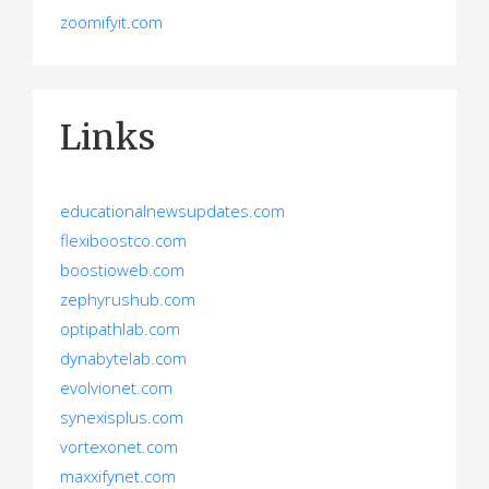
zoomifyit.com
Links
educationalnewsupdates.com
flexiboostco.com
boostioweb.com
zephyrushub.com
optipathlab.com
dynabytelab.com
evolvionet.com
synexisplus.com
vortexonet.com
maxxifynet.com