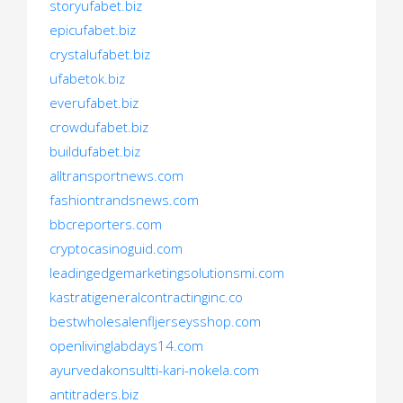
storyufabet.biz
epicufabet.biz
crystalufabet.biz
ufabetok.biz
everufabet.biz
crowdufabet.biz
buildufabet.biz
alltransportnews.com
fashiontrandsnews.com
bbcreporters.com
cryptocasinoguid.com
leadingedgemarketingsolutionsmi.com
kastratigeneralcontractinginc.co
bestwholesalenfljerseysshop.com
openlivinglabdays14.com
ayurvedakonsultti-kari-nokela.com
antitraders.biz