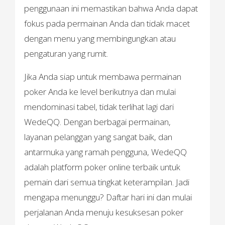
penggunaan ini memastikan bahwa Anda dapat
fokus pada permainan Anda dan tidak macet
dengan menu yang membingungkan atau
pengaturan yang rumit.
Jika Anda siap untuk membawa permainan
poker Anda ke level berikutnya dan mulai
mendominasi tabel, tidak terlihat lagi dari
WedeQQ. Dengan berbagai permainan,
layanan pelanggan yang sangat baik, dan
antarmuka yang ramah pengguna, WedeQQ
adalah platform poker online terbaik untuk
pemain dari semua tingkat keterampilan. Jadi
mengapa menunggu? Daftar hari ini dan mulai
perjalanan Anda menuju kesuksesan poker