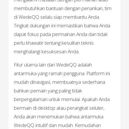
membutuhkan bantuan dengan penarikan, tim
di WedeQQ selalu siap membantu Anda.
Tingkat dukungan ini memastikan bahwa Anda
dapat fokus pada permainan Anda dan tidak
perlu khawatir tentang kesulitan teknis
menghalangi kesuksesan Anda.
Fitur utama lain dari WedeQQ adalah
antarmuka yang ramah pengguna. Platform ini
mudah dinavigasi, membuatnya sederhana
bahkan pemain yang paling tidak
berpengalaman untuk memulai. Apakah Anda
bermain di desktop atau perangkat seluler,
Anda akan menemukan bahwa antarmuka
WedeQQ intuitif dan mudah. Kemudahan