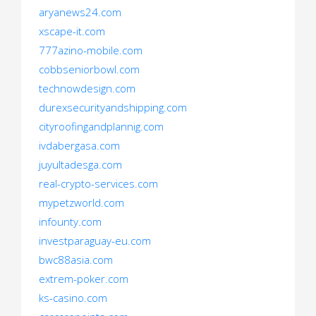
aryanews24.com
xscape-it.com
777azino-mobile.com
cobbseniorbowl.com
technowdesign.com
durexsecurityandshipping.com
cityroofingandplannig.com
ivdabergasa.com
juyultadesga.com
real-crypto-services.com
mypetzworld.com
infounty.com
investparaguay-eu.com
bwc88asia.com
extrem-poker.com
ks-casino.com