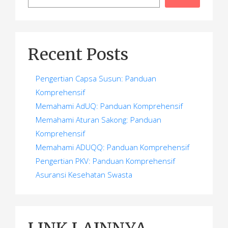
i
g
a
Recent Posts
t
Pengertian Capsa Susun: Panduan
i
Komprehensif
o
Memahami AdUQ: Panduan Komprehensif
Memahami Aturan Sakong: Panduan
n
Komprehensif
Memahami ADUQQ: Panduan Komprehensif
Pengertian PKV: Panduan Komprehensif
Asuransi Kesehatan Swasta