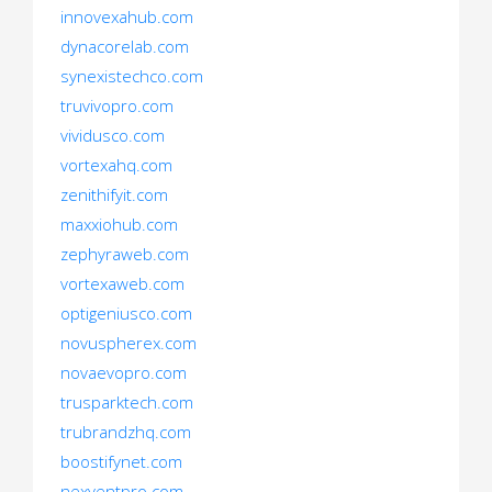
innovexahub.com
dynacorelab.com
synexistechco.com
truvivopro.com
vividusco.com
vortexahq.com
zenithifyit.com
maxxiohub.com
zephyraweb.com
vortexaweb.com
optigeniusco.com
novuspherex.com
novaevopro.com
trusparktech.com
trubrandzhq.com
boostifynet.com
nexventpro.com