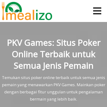
Skip
to
content
PKV Games: Situs Poker
Online Terbaik untuk
Semua Jenis Pemain
Temukan situs poker online terbaik untuk semua jenis
pemain yang menawarkan PKV Games. Mainkan poker
dengan berbagai fitur unggulan untuk pengalaman
bermain yang lebih baik.