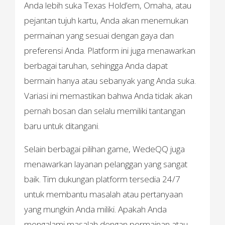
Anda lebih suka Texas Hold’em, Omaha, atau
pejantan tujuh kartu, Anda akan menemukan
permainan yang sesuai dengan gaya dan
preferensi Anda. Platform ini juga menawarkan
berbagai taruhan, sehingga Anda dapat
bermain hanya atau sebanyak yang Anda suka.
Variasi ini memastikan bahwa Anda tidak akan
pernah bosan dan selalu memiliki tantangan
baru untuk ditangani.
Selain berbagai pilihan game, WedeQQ juga
menawarkan layanan pelanggan yang sangat
baik. Tim dukungan platform tersedia 24/7
untuk membantu masalah atau pertanyaan
yang mungkin Anda miliki. Apakah Anda
mengalami masalah dengan permainan atau