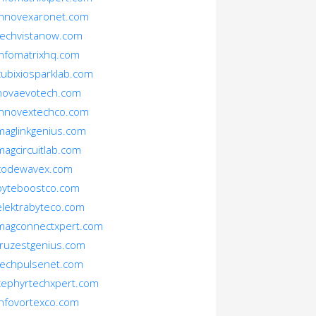
innovexaronet.com
techvistanow.com
infomatrixhq.com
cubixiosparklab.com
novaevotech.com
innovextechco.com
maglinkgenius.com
magcircuitlab.com
codewavex.com
byteboostco.com
elektrabyteco.com
magconnectxpert.com
truzestgenius.com
techpulsenet.com
zephyrtechxpert.com
infovortexco.com