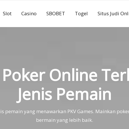
Slot
Casino
SBOBET
Togel
Situs Judi Onl
 Poker Online Te
Jenis Pemain
enis pemain yang menawarkan PKV Games. Mainkan poke
bermain yang lebih baik.