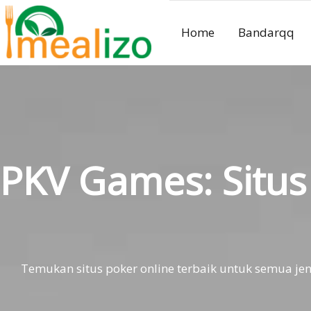
Skip
to
Home
Bandarqq
content
PKV Games: Situs
Temukan situs poker online terbaik untuk semua j