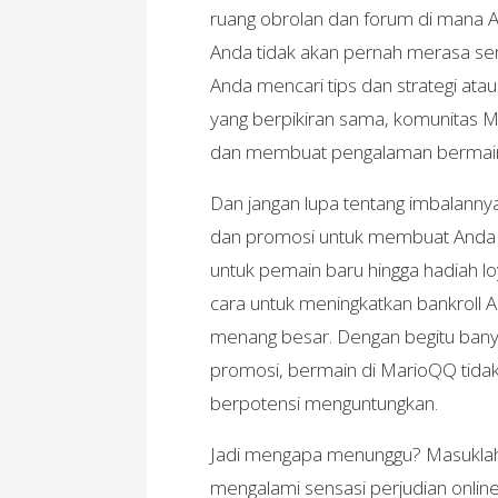
ruang obrolan dan forum di mana A
Anda tidak akan pernah merasa se
Anda mencari tips dan strategi at
yang berpikiran sama, komunitas 
dan membuat pengalaman bermain
Dan jangan lupa tentang imbalan
dan promosi untuk membuat Anda k
untuk pemain baru hingga hadiah lo
cara untuk meningkatkan bankroll 
menang besar. Dengan begitu ban
promosi, bermain di MarioQQ tida
berpotensi menguntungkan.
Jadi mengapa menunggu? Masuklah 
mengalami sensasi perjudian onlin