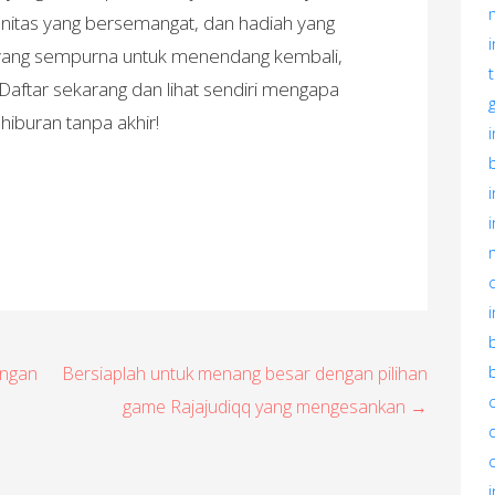
itas yang bersemangat, dan hadiah yang
yang sempurna untuk menendang kembali,
Daftar sekarang dan lihat sendiri mengapa
hiburan tanpa akhir!
engan
Bersiaplah untuk menang besar dengan pilihan
game Rajajudiqq yang mengesankan →