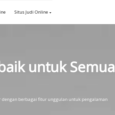
ine
Situs Judi Online
rbaik untuk Semua
r dengan berbagai fitur unggulan untuk pengalaman