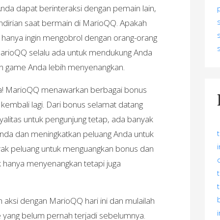
nda dapat berinteraksi dengan pemain lain,
ndirian saat bermain di MarioQQ. Apakah
au hanya ingin mengobrol dengan orang-orang
MarioQQ selalu ada untuk mendukung Anda
 game Anda lebih menyenangkan.
nya! MarioQQ menawarkan berbagai bonus
embali lagi. Dari bonus selamat datang
yalitas untuk pengunjung tetap, ada banyak
Anda dan meningkatkan peluang Anda untuk
yak peluang untuk menguangkan bonus dan
k hanya menyenangkan tetapi juga
aksi dengan MarioQQ hari ini dan mulailah
e yang belum pernah terjadi sebelumnya.