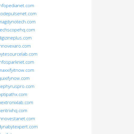
infopedianet.com
codepulsenet.com
magdynotech.com
techscopehq.com
digizineplus.com
innovexaro.com
bytesourcelab.com
infosparknet.com
maxxifyitnow.com
quixifynow.com
zephyruspro.com
optipathx.com
nextronixlab.com
zentrixhq.com
innovestanet.com
dynabytexpert.com