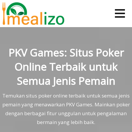
Skip
to
content
PKV Games: Situs Poker
Online Terbaik untuk
Semua Jenis Pemain
Temukan situs poker online terbaik untuk semua jenis
pemain yang menawarkan PKV Games. Mainkan poker
dengan berbagai fitur unggulan untuk pengalaman
bermain yang lebih baik.