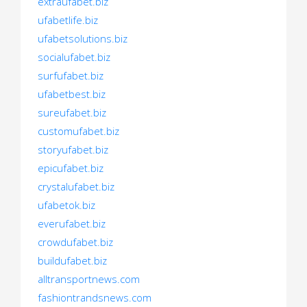
extraufabet.biz
ufabetlife.biz
ufabetsolutions.biz
socialufabet.biz
surfufabet.biz
ufabetbest.biz
sureufabet.biz
customufabet.biz
storyufabet.biz
epicufabet.biz
crystalufabet.biz
ufabetok.biz
everufabet.biz
crowdufabet.biz
buildufabet.biz
alltransportnews.com
fashiontrandsnews.com