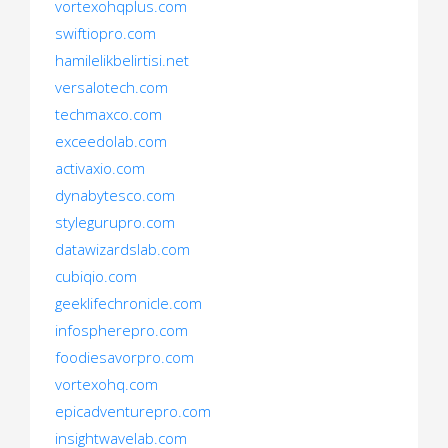
vortexohqplus.com
swiftiopro.com
hamilelikbelirtisi.net
versalotech.com
techmaxco.com
exceedolab.com
activaxio.com
dynabytesco.com
stylegurupro.com
datawizardslab.com
cubiqio.com
geeklifechronicle.com
infospherepro.com
foodiesavorpro.com
vortexohq.com
epicadventurepro.com
insightwavelab.com