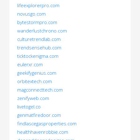
lifeexplorerpro.com
novusgo.com
bytestormpro.com
wanderlustchrono.com
culturetrendlab.com
trendsensehub.com
ticktockenigma.com
eulerxr.com
geekifygenius.com
orbitextech.com
magconnecttech.com
zenifyweb.com
livetogel.co
genmatfiredoor.com
findlascegasproperties.com
healthhavenrobbie.com