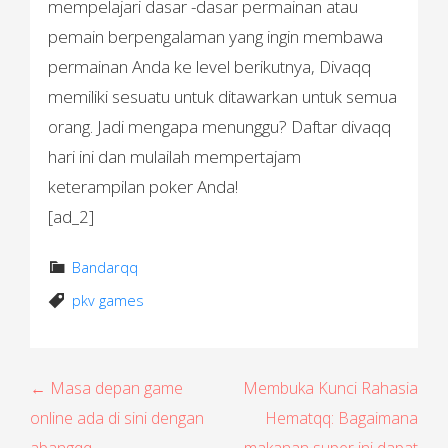
mempelajari dasar -dasar permainan atau
pemain berpengalaman yang ingin membawa
permainan Anda ke level berikutnya, Divaqq
memiliki sesuatu untuk ditawarkan untuk semua
orang. Jadi mengapa menunggu? Daftar divaqq
hari ini dan mulailah mempertajam
keterampilan poker Anda!
[ad_2]
Bandarqq
pkv games
P
← Masa depan game
Membuka Kunci Rahasia
online ada di sini dengan
Hematqq: Bagaimana
o