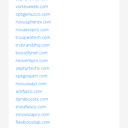
vortexaweb.com
optigeniusco.com
novuspherex.com
novaevopro.com
trusparktech.com
trubrandzhq.com
boostifynet.com
nexventpro.com
zephyrtechx.com
optigoxpert.com
novuswayz.com
actifypro.com
dynaboostx.com
instaflexco.com
innovistapro.com
flexiboostlab.com