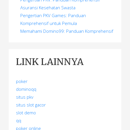
Asuransi Kesehatan Swasta
Pengertian PKV Games: Panduan
Komprehensif untuk Pemula
Memahami Domino99: Panduan Komprehensif
LINK LAINNYA
poker
dominoqq
situs pkv
situs slot gacor
slot demo
qq
poker online