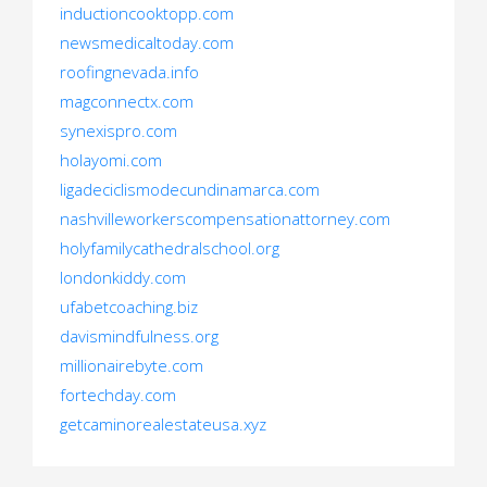
inductioncooktopp.com
newsmedicaltoday.com
roofingnevada.info
magconnectx.com
synexispro.com
holayomi.com
ligadeciclismodecundinamarca.com
nashvilleworkerscompensationattorney.com
holyfamilycathedralschool.org
londonkiddy.com
ufabetcoaching.biz
davismindfulness.org
millionairebyte.com
fortechday.com
getcaminorealestateusa.xyz