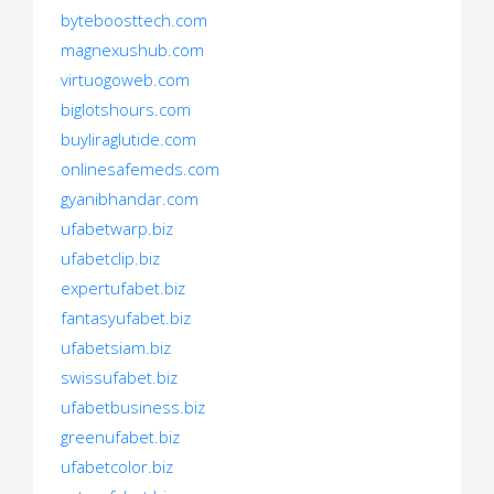
byteboosttech.com
magnexushub.com
virtuogoweb.com
biglotshours.com
buyliraglutide.com
onlinesafemeds.com
gyanibhandar.com
ufabetwarp.biz
ufabetclip.biz
expertufabet.biz
fantasyufabet.biz
ufabetsiam.biz
swissufabet.biz
ufabetbusiness.biz
greenufabet.biz
ufabetcolor.biz