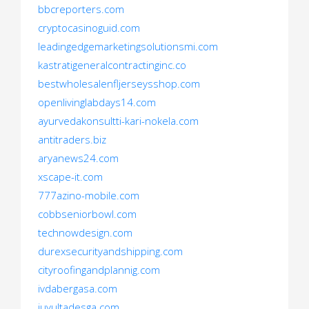
bbcreporters.com
cryptocasinoguid.com
leadingedgemarketingsolutionsmi.com
kastratigeneralcontractinginc.co
bestwholesalenfljerseysshop.com
openlivinglabdays14.com
ayurvedakonsultti-kari-nokela.com
antitraders.biz
aryanews24.com
xscape-it.com
777azino-mobile.com
cobbseniorbowl.com
technowdesign.com
durexsecurityandshipping.com
cityroofingandplannig.com
ivdabergasa.com
juyultadesga.com