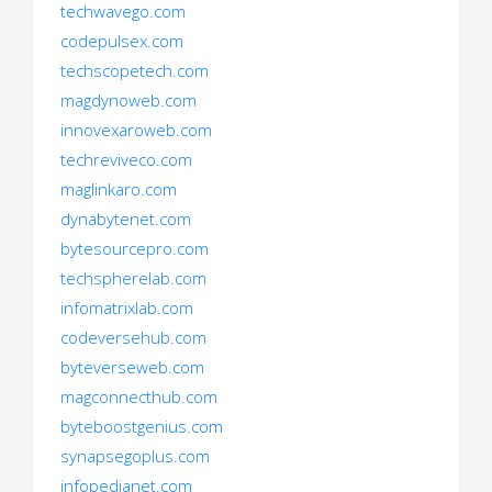
techwavego.com
codepulsex.com
techscopetech.com
magdynoweb.com
innovexaroweb.com
techreviveco.com
maglinkaro.com
dynabytenet.com
bytesourcepro.com
techspherelab.com
infomatrixlab.com
codeversehub.com
byteverseweb.com
magconnecthub.com
byteboostgenius.com
synapsegoplus.com
infopedianet.com