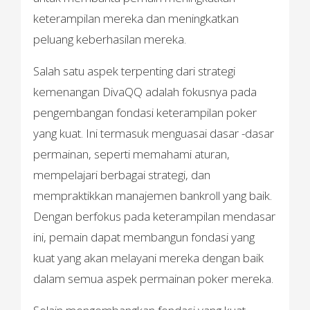
keterampilan mereka dan meningkatkan
peluang keberhasilan mereka.
Salah satu aspek terpenting dari strategi
kemenangan DivaQQ adalah fokusnya pada
pengembangan fondasi keterampilan poker
yang kuat. Ini termasuk menguasai dasar -dasar
permainan, seperti memahami aturan,
mempelajari berbagai strategi, dan
mempraktikkan manajemen bankroll yang baik.
Dengan berfokus pada keterampilan mendasar
ini, pemain dapat membangun fondasi yang
kuat yang akan melayani mereka dengan baik
dalam semua aspek permainan poker mereka.