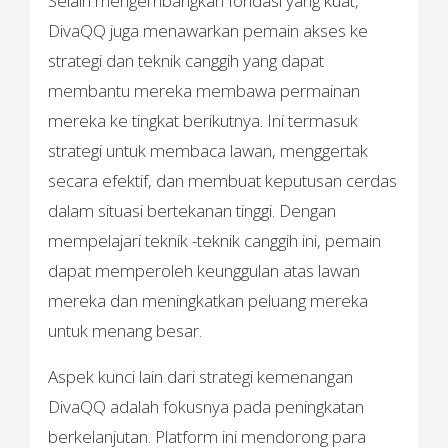
Selain mengembangkan fondasi yang kuat,
DivaQQ juga menawarkan pemain akses ke
strategi dan teknik canggih yang dapat
membantu mereka membawa permainan
mereka ke tingkat berikutnya. Ini termasuk
strategi untuk membaca lawan, menggertak
secara efektif, dan membuat keputusan cerdas
dalam situasi bertekanan tinggi. Dengan
mempelajari teknik -teknik canggih ini, pemain
dapat memperoleh keunggulan atas lawan
mereka dan meningkatkan peluang mereka
untuk menang besar.
Aspek kunci lain dari strategi kemenangan
DivaQQ adalah fokusnya pada peningkatan
berkelanjutan. Platform ini mendorong para