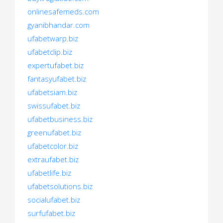
onlinesafemeds.com
gyanibhandar.com
ufabetwarp.biz
ufabetclip.biz
expertufabet.biz
fantasyufabet.biz
ufabetsiam.biz
swissufabet.biz
ufabetbusiness.biz
greenufabet.biz
ufabetcolor.biz
extraufabet.biz
ufabetlife.biz
ufabetsolutions.biz
socialufabet.biz
surfufabet.biz