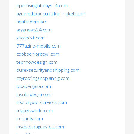
openlivinglabdays14.com
ayurvedakonsultti-kari-nokela.com
antitraders.biz
aryanews24.com
xscape-it.com
777azino-mobile.com
cobbseniorbowl.com
technowdesign.com
durexsecurityandshipping.com
cityroofingandplannig.com
ivdabergasa.com
juyultadesga.com
real-crypto-services.com
mypetzworld.com
infounty.com
investparaguay-eu.com