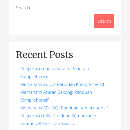
n
Search
a
Search
v
i
g
Recent Posts
a
Pengertian Capsa Susun: Panduan
t
Komprehensif
i
Memahami AdUQ: Panduan Komprehensif
Memahami Aturan Sakong: Panduan
o
Komprehensif
n
Memahami ADUQQ: Panduan Komprehensif
Pengertian PKV: Panduan Komprehensif
Asuransi Kesehatan Swasta