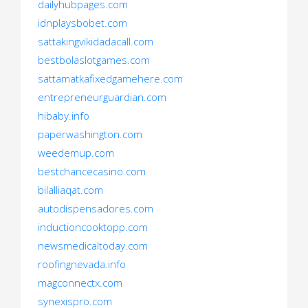
dailyhubpages.com
idnplaysbobet.com
sattakingvikidadacall.com
bestbolaslotgames.com
sattamatkafixedgamehere.com
entrepreneurguardian.com
hibaby.info
paperwashington.com
weedemup.com
bestchancecasino.com
bilalliaqat.com
autodispensadores.com
inductioncooktopp.com
newsmedicaltoday.com
roofingnevada.info
magconnectx.com
synexispro.com