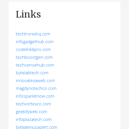
Links
techtronixhq.com
infogadgethub.com
codelinkitpro.com
techboostgen.com
techsensehub.com
bytelabtech.com
innovatexaweb.com
magdynotechco.com
infosparkitnow.com
techvortexco.com
geekifyweb.com
infoplazatech.com
bytegeniusxpert.com