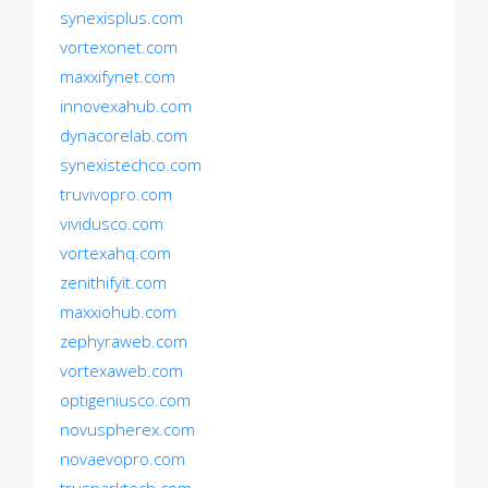
synexisplus.com
vortexonet.com
maxxifynet.com
innovexahub.com
dynacorelab.com
synexistechco.com
truvivopro.com
vividusco.com
vortexahq.com
zenithifyit.com
maxxiohub.com
zephyraweb.com
vortexaweb.com
optigeniusco.com
novuspherex.com
novaevopro.com