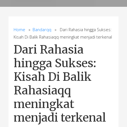
Home
»
Bandarqq
» Dari Rahasia hingga Sukses:
Kisah Di Balik Rahasiaqq meningkat menjadi terkenal
Dari Rahasia
hingga Sukses:
Kisah Di Balik
Rahasiaqq
meningkat
menjadi terkenal