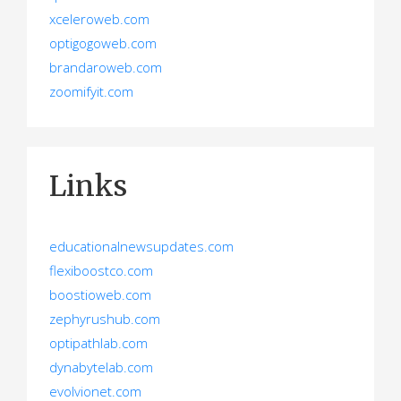
xceleroweb.com
optigogoweb.com
brandaroweb.com
zoomifyit.com
Links
educationalnewsupdates.com
flexiboostco.com
boostioweb.com
zephyrushub.com
optipathlab.com
dynabytelab.com
evolvionet.com