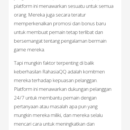
platform ini menawarkan sesuatu untuk semua
orang. Mereka juga secara teratur
memperkenalkan promosi dan bonus baru
untuk membuat pemain tetap terlibat dan
bersemangat tentang pengalaman bermain
game mereka.
Tapi mungkin faktor terpenting di balik
keberhasilan RahasiaQQ adalah komitmen
mereka terhadap kepuasan pelanggan.
Platform ini menawarkan dukungan pelanggan
24/7 untuk membantu pemain dengan
pertanyaan atau masalah apa pun yang
mungkin mereka miliki, dan mereka selalu
mencari cara untuk meningkatkan dan