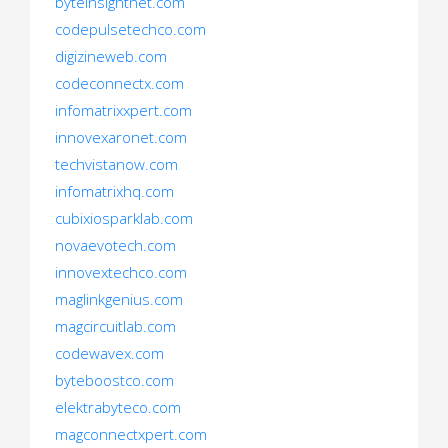
byteinsightnet.com
codepulsetechco.com
digizineweb.com
codeconnectx.com
infomatrixxpert.com
innovexaronet.com
techvistanow.com
infomatrixhq.com
cubixiosparklab.com
novaevotech.com
innovextechco.com
maglinkgenius.com
magcircuitlab.com
codewavex.com
byteboostco.com
elektrabyteco.com
magconnectxpert.com