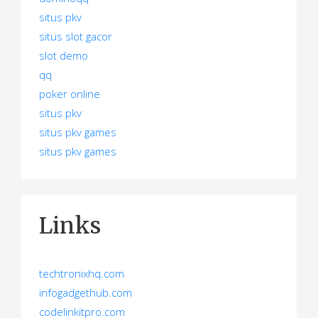
situs pkv
situs slot gacor
slot demo
qq
poker online
situs pkv
situs pkv games
situs pkv games
Links
techtronixhq.com
infogadgethub.com
codelinkitpro.com