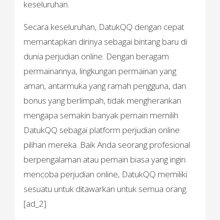
keseluruhan.
Secara keseluruhan, DatukQQ dengan cepat
memantapkan dirinya sebagai bintang baru di
dunia perjudian online. Dengan beragam
permainannya, lingkungan permainan yang
aman, antarmuka yang ramah pengguna, dan
bonus yang berlimpah, tidak mengherankan
mengapa semakin banyak pemain memilih
DatukQQ sebagai platform perjudian online
pilihan mereka. Baik Anda seorang profesional
berpengalaman atau pemain biasa yang ingin
mencoba perjudian online, DatukQQ memiliki
sesuatu untuk ditawarkan untuk semua orang.
[ad_2]