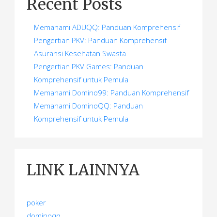
Recent Posts
a
Memahami ADUQQ: Panduan Komprehensif
t
Pengertian PKV: Panduan Komprehensif
i
Asuransi Kesehatan Swasta
Pengertian PKV Games: Panduan
o
Komprehensif untuk Pemula
n
Memahami Domino99: Panduan Komprehensif
Memahami DominoQQ: Panduan
Komprehensif untuk Pemula
LINK LAINNYA
poker
dominoqq