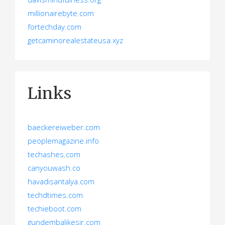
millionairebyte.com
fortechday.com
getcaminorealestateusa.xyz
Links
baeckereiweber.com
peoplemagazine.info
techashes.com
canyouwash.co
havadisantalya.com
techdtimes.com
techieboot.com
gundembalikesir.com