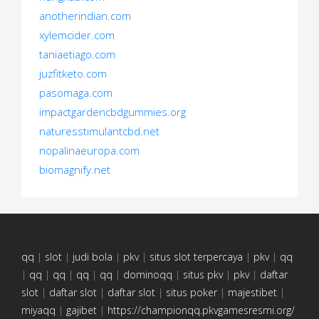
anotherindian.com
xylemcider.com
taniaetiago.com
juzfitketo.com
pasomaga.com
impactgardencbdgummies.org
naturesstimulantcbd.net
nopalinaeuropa.com
biomagnify.net
qq
|
slot
|
judi bola
|
pkv
|
situs slot terpercaya
|
pkv
|
qq
|
qq
|
qq
|
qq
|
qq
|
dominoqq
|
situs pkv
|
pkv
|
daftar
slot
|
daftar slot
|
daftar slot
|
situs poker
|
majestibet
|
miyaqq
|
gajibet
|
https://championqq.pkvgamesresmi.org/