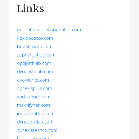
Links
educationalnewsupdates.com
flexiboostco.com
boostioweb.com
zephyrushub.com
optipathlab.com
dynabytelab.com
evolvionet.com
synexisplus.com
vortexonet.com
maxxifynet.com
innovexahub.com
dynacorelab.com
synexistechco.com
truvivopro.com