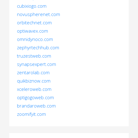
cubixiogo.com
novuspherenet.com
orbitechnet.com
optiwavex.com
omnidynoco.com
zephyrtechhub.com
truzestweb.com
synapsexpert.com
zentarolab.com
quikbiznow.com
xceleroweb.com
optigogoweb.com
brandaroweb.com
zoomifyit.com