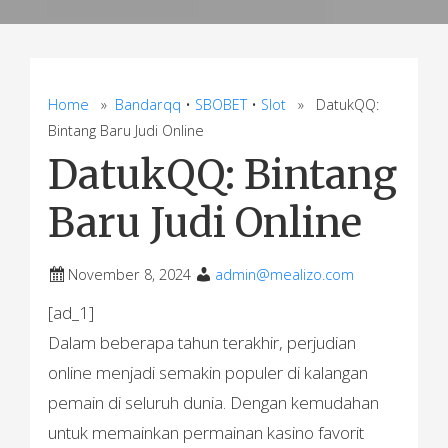
Home
»
Bandarqq
•
SBOBET
•
Slot
» DatukQQ:
Bintang Baru Judi Online
DatukQQ: Bintang
Baru Judi Online
November 8, 2024
admin@mealizo.com
[ad_1]
Dalam beberapa tahun terakhir, perjudian
online menjadi semakin populer di kalangan
pemain di seluruh dunia. Dengan kemudahan
untuk memainkan permainan kasino favorit