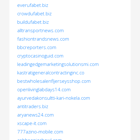
everufabet.biz
crowdufabet.biz
buildufabet.biz
alltransportnews.com
fashiontrandsnews.com
bbcreporters.com
cryptocasinoguid.com
leadingedgemarketingsolutionsmi.com
kastratigeneralcontractinginc.co
bestwholesalenfljerseysshop.com
openlivinglabdays14.com
ayurvedakonsultti-kari-nokela.com
antitraders.biz
aryanews24.com
xscape-it.com
777azino-mobile.com
cobbseniorbowl.com