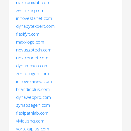
nextronixlab.com
zentrixhq.com
innovestanet.com
dynabytexpert.com
flexifyit.com
maxxiogo.com
novusgotech.com
nextronnet.com
dynamoxco.com
zenturogen.com
innovexaweb.com
brandioplus.com
dynawebpro.com
synapsegen.com
flexipathlab.com
vividushq.com
vortexaplus.com