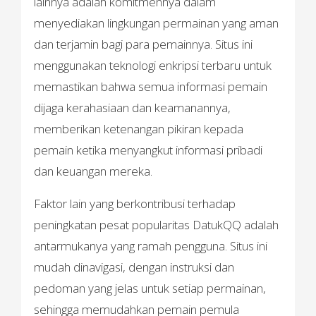
lainnya adalah komitmennya dalam
menyediakan lingkungan permainan yang aman
dan terjamin bagi para pemainnya. Situs ini
menggunakan teknologi enkripsi terbaru untuk
memastikan bahwa semua informasi pemain
dijaga kerahasiaan dan keamanannya,
memberikan ketenangan pikiran kepada
pemain ketika menyangkut informasi pribadi
dan keuangan mereka.
Faktor lain yang berkontribusi terhadap
peningkatan pesat popularitas DatukQQ adalah
antarmukanya yang ramah pengguna. Situs ini
mudah dinavigasi, dengan instruksi dan
pedoman yang jelas untuk setiap permainan,
sehingga memudahkan pemain pemula