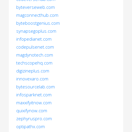
byteverseweb.com
magconnecthub.com
byteboostgenius.com
synapsegoplus.com
infopedianet.com
codepulsenet.com
magdynotech.com
techscopehq.com
digizineplus.com
innovexaro.com
bytesourcelab.com
infosparknet.com
maxxifyitnow.com
quixifynow.com
zephyruspro.com
optipathx.com