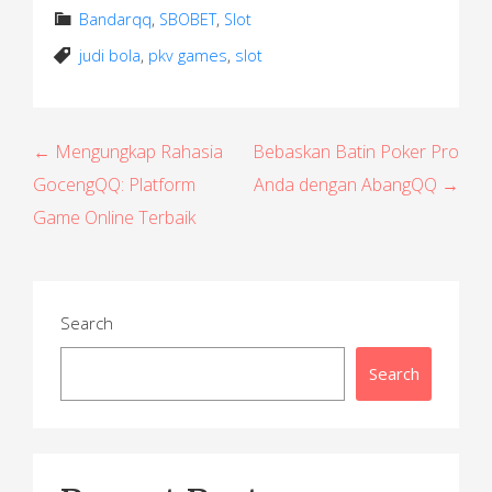
Bandarqq
,
SBOBET
,
Slot
judi bola
,
pkv games
,
slot
P
← Mengungkap Rahasia
Bebaskan Batin Poker Pro
GocengQQ: Platform
Anda dengan AbangQQ →
o
Game Online Terbaik
s
t
n
Search
a
Search
v
i
g