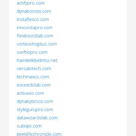
actifypro.com
dynaboostx.com
instaflexco.com
innovistapro.com
flexiboostlab.com
vortexohqplus.com
swiftiopro.com
hamilelikbelirtisi.net
versalotech.com
techmaxco.com
exceedolab.com
activaxio.com
dynabytesco.com
stylegurupro.com
datawizardslab.com
cubiqio.com
geeklifechronicle.com