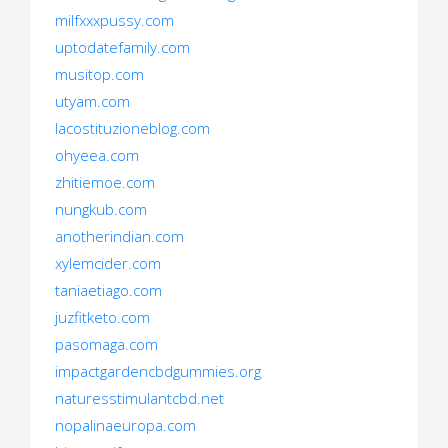
milfxxxpussy.com
uptodatefamily.com
musitop.com
utyam.com
lacostituzioneblog.com
ohyeea.com
zhitiemoe.com
nungkub.com
anotherindian.com
xylemcider.com
taniaetiago.com
juzfitketo.com
pasomaga.com
impactgardencbdgummies.org
naturesstimulantcbd.net
nopalinaeuropa.com