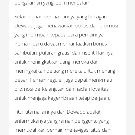
pengalaman yang lebih mendalam.
Selain pilihan permainannya yang beragam,
Dewaqq juga menawarkan bonus dan promosi
yang melimpah kepada para pemainnya.
Pemain baru dapat memanfaatkan bonus
sambutan, putaran gratis, dan insentif lainnya
untuk meningkatkan uang mereka dan
meningkatkan peluang mereka untuk menang
besar. Pemain reguler juga dapat menikmati
promosi berkelanjutan dan hadiah loyalitas
untuk menjaga kegembiraan tetap berjalan.
Fitur utama lainnya dari Dewaqq adalah
antarmukanya yang ramah pengguna, yang
memudahkan pemain menavigasi situs dan