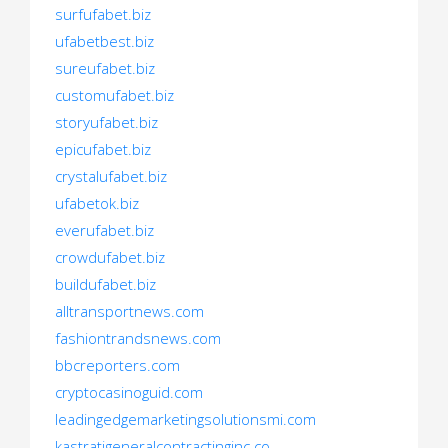
surfufabet.biz
ufabetbest.biz
sureufabet.biz
customufabet.biz
storyufabet.biz
epicufabet.biz
crystalufabet.biz
ufabetok.biz
everufabet.biz
crowdufabet.biz
buildufabet.biz
alltransportnews.com
fashiontrandsnews.com
bbcreporters.com
cryptocasinoguid.com
leadingedgemarketingsolutionsmi.com
kastratigeneralcontractinginc.co