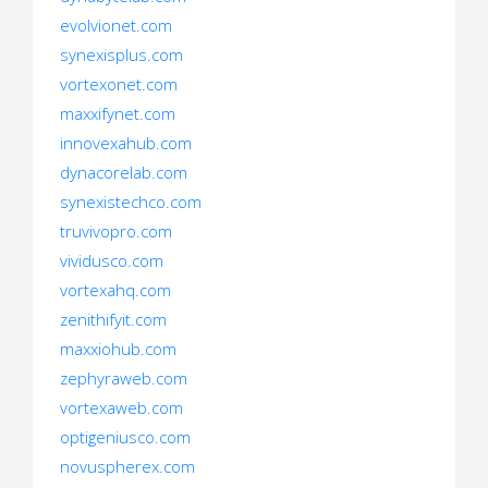
evolvionet.com
synexisplus.com
vortexonet.com
maxxifynet.com
innovexahub.com
dynacorelab.com
synexistechco.com
truvivopro.com
vividusco.com
vortexahq.com
zenithifyit.com
maxxiohub.com
zephyraweb.com
vortexaweb.com
optigeniusco.com
novuspherex.com