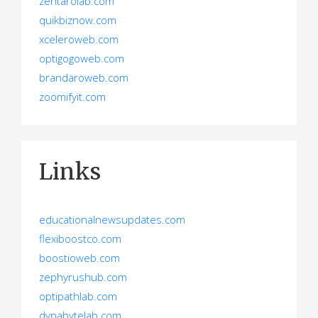
zentarolab.com
quikbiznow.com
xceleroweb.com
optigogoweb.com
brandaroweb.com
zoomifyit.com
Links
educationalnewsupdates.com
flexiboostco.com
boostioweb.com
zephyrushub.com
optipathlab.com
dynabytelab.com