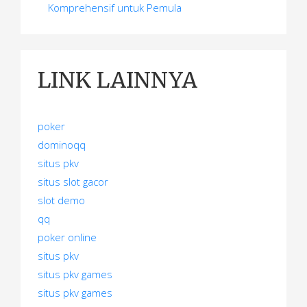
Komprehensif untuk Pemula
LINK LAINNYA
poker
dominoqq
situs pkv
situs slot gacor
slot demo
qq
poker online
situs pkv
situs pkv games
situs pkv games