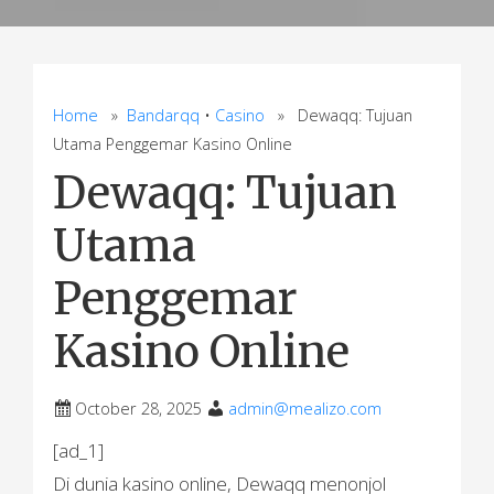
Home
»
Bandarqq
•
Casino
» Dewaqq: Tujuan
Utama Penggemar Kasino Online
Dewaqq: Tujuan
Utama
Penggemar
Kasino Online
October 28, 2025
admin@mealizo.com
[ad_1]
Di dunia kasino online, Dewaqq menonjol