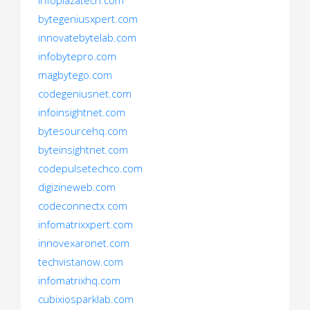
infoplazatech.com
bytegeniusxpert.com
innovatebytelab.com
infobytepro.com
magbytego.com
codegeniusnet.com
infoinsightnet.com
bytesourcehq.com
byteinsightnet.com
codepulsetechco.com
digizineweb.com
codeconnectx.com
infomatrixxpert.com
innovexaronet.com
techvistanow.com
infomatrixhq.com
cubixiosparklab.com