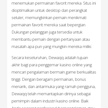
menemukan permainan favorit mereka. Situs ini
dioptimalkan untuk desktop dan perangkat
seluler, memungkinkan pemain menikmati
permainan favorit mereka saat bepergian.
Dukungan pelanggan juga tersedia untuk
membantu pemain dengan pertanyaan atau
masalah apa pun yang mungkin mereka miliki.
Secara keseluruhan, Dewaqq adalah tujuan
akhir bagi para penggemar kasino online yang
mencari pengalaman bermain game berkualitas
tinggi. Dengan beragam permainan, bonus
menarik, dan antarmuka yang ramah pengguna,
Dewaqq telah memantapkan dirinya sebagai
pemimpin dalam industri kasino online. Baik