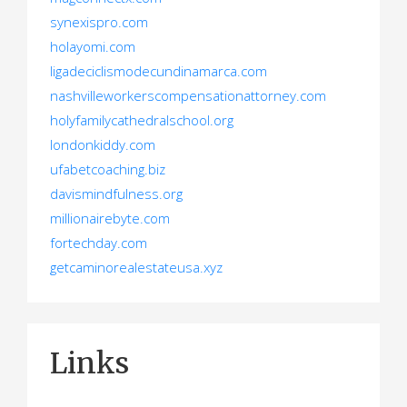
synexispro.com
holayomi.com
ligadeciclismodecundinamarca.com
nashvilleworkerscompensationattorney.com
holyfamilycathedralschool.org
londonkiddy.com
ufabetcoaching.biz
davismindfulness.org
millionairebyte.com
fortechday.com
getcaminorealestateusa.xyz
Links