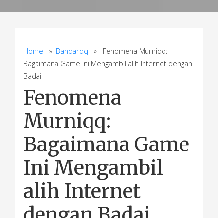
Home
»
Bandarqq
» Fenomena Murniqq:
Bagaimana Game Ini Mengambil alih Internet dengan
Badai
Fenomena
Murniqq:
Bagaimana Game
Ini Mengambil
alih Internet
dengan Badai