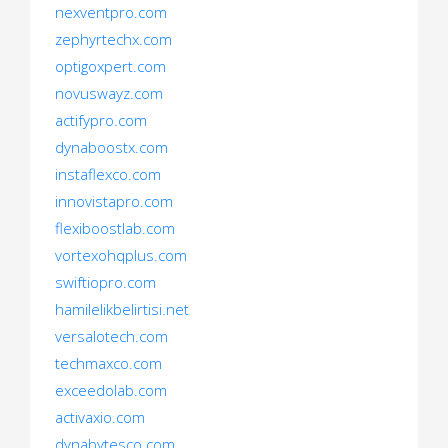
nexventpro.com
zephyrtechx.com
optigoxpert.com
novuswayz.com
actifypro.com
dynaboostx.com
instaflexco.com
innovistapro.com
flexiboostlab.com
vortexohqplus.com
swiftiopro.com
hamilelikbelirtisi.net
versalotech.com
techmaxco.com
exceedolab.com
activaxio.com
dynabytesco.com