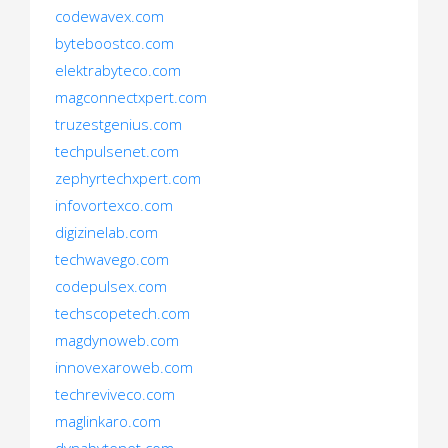
codewavex.com
byteboostco.com
elektrabyteco.com
magconnectxpert.com
truzestgenius.com
techpulsenet.com
zephyrtechxpert.com
infovortexco.com
digizinelab.com
techwavego.com
codepulsex.com
techscopetech.com
magdynoweb.com
innovexaroweb.com
techreviveco.com
maglinkaro.com