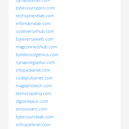
dynabytenet.com
bytesourcepro.com
techspherelab.com
infomatrixlab.com
codeversehub.com
byteverseweb.com
magconnecthub.com
byteboostgenius.com
synapsegoplus.com
infopedianet.com
codepulsenet.com
magdynotech.com
techscopehq.com
digizineplus.com
innovexaro.com
bytesourcelab.com
infosparknet.com