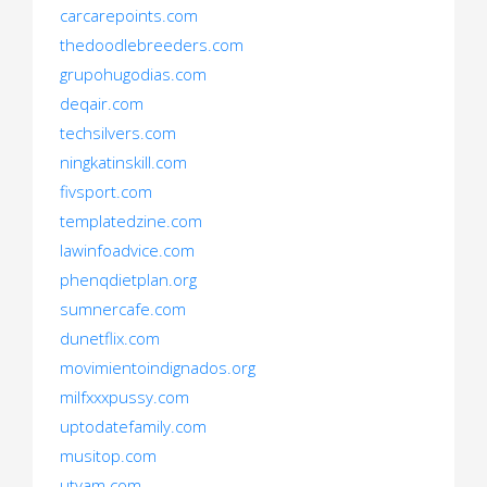
carcarepoints.com
thedoodlebreeders.com
grupohugodias.com
deqair.com
techsilvers.com
ningkatinskill.com
fivsport.com
templatedzine.com
lawinfoadvice.com
phenqdietplan.org
sumnercafe.com
dunetflix.com
movimientoindignados.org
milfxxxpussy.com
uptodatefamily.com
musitop.com
utyam.com