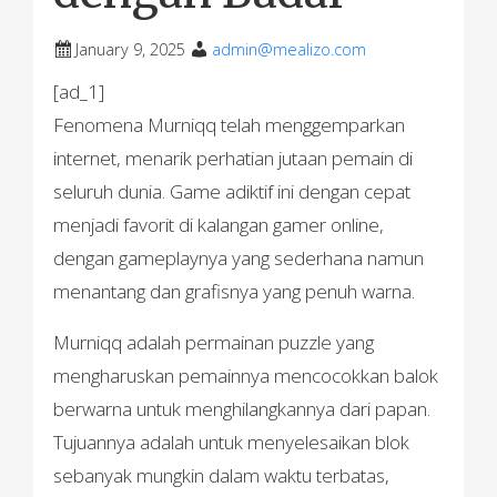
January 9, 2025
admin@mealizo.com
[ad_1]
Fenomena Murniqq telah menggemparkan
internet, menarik perhatian jutaan pemain di
seluruh dunia. Game adiktif ini dengan cepat
menjadi favorit di kalangan gamer online,
dengan gameplaynya yang sederhana namun
menantang dan grafisnya yang penuh warna.
Murniqq adalah permainan puzzle yang
mengharuskan pemainnya mencocokkan balok
berwarna untuk menghilangkannya dari papan.
Tujuannya adalah untuk menyelesaikan blok
sebanyak mungkin dalam waktu terbatas,