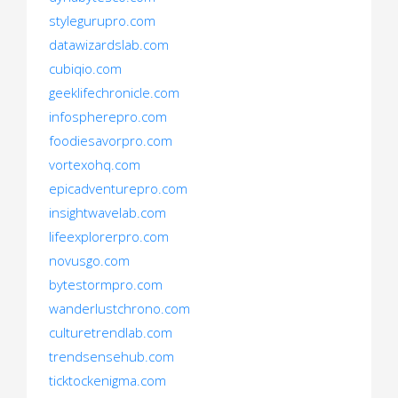
stylegurupro.com
datawizardslab.com
cubiqio.com
geeklifechronicle.com
infospherepro.com
foodiesavorpro.com
vortexohq.com
epicadventurepro.com
insightwavelab.com
lifeexplorerpro.com
novusgo.com
bytestormpro.com
wanderlustchrono.com
culturetrendlab.com
trendsensehub.com
ticktockenigma.com