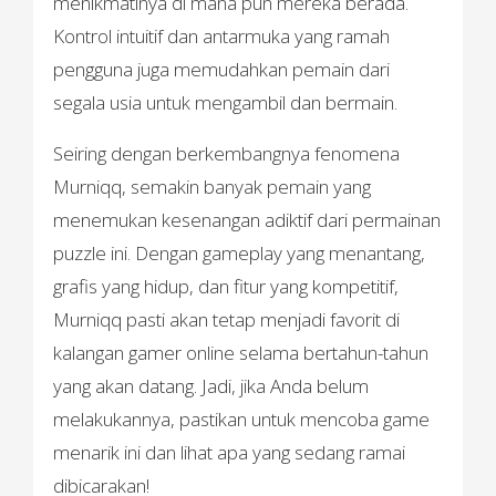
menikmatinya di mana pun mereka berada.
Kontrol intuitif dan antarmuka yang ramah
pengguna juga memudahkan pemain dari
segala usia untuk mengambil dan bermain.
Seiring dengan berkembangnya fenomena
Murniqq, semakin banyak pemain yang
menemukan kesenangan adiktif dari permainan
puzzle ini. Dengan gameplay yang menantang,
grafis yang hidup, dan fitur yang kompetitif,
Murniqq pasti akan tetap menjadi favorit di
kalangan gamer online selama bertahun-tahun
yang akan datang. Jadi, jika Anda belum
melakukannya, pastikan untuk mencoba game
menarik ini dan lihat apa yang sedang ramai
dibicarakan!