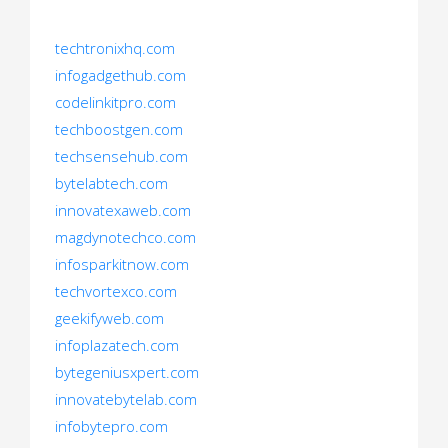
techtronixhq.com
infogadgethub.com
codelinkitpro.com
techboostgen.com
techsensehub.com
bytelabtech.com
innovatexaweb.com
magdynotechco.com
infosparkitnow.com
techvortexco.com
geekifyweb.com
infoplazatech.com
bytegeniusxpert.com
innovatebytelab.com
infobytepro.com