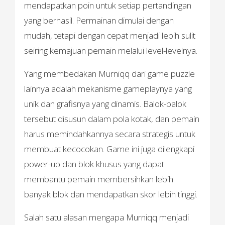
mendapatkan poin untuk setiap pertandingan
yang berhasil. Permainan dimulai dengan
mudah, tetapi dengan cepat menjadi lebih sulit
seiring kemajuan pemain melalui level-levelnya.
Yang membedakan Murniqq dari game puzzle
lainnya adalah mekanisme gameplaynya yang
unik dan grafisnya yang dinamis. Balok-balok
tersebut disusun dalam pola kotak, dan pemain
harus memindahkannya secara strategis untuk
membuat kecocokan. Game ini juga dilengkapi
power-up dan blok khusus yang dapat
membantu pemain membersihkan lebih
banyak blok dan mendapatkan skor lebih tinggi.
Salah satu alasan mengapa Murniqq menjadi