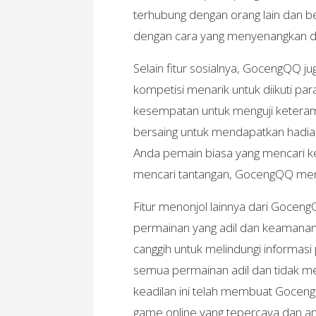
terhubung dengan orang lain dan 
dengan cara yang menyenangkan d
Selain fitur sosialnya, GocengQQ 
kompetisi menarik untuk diikuti p
kesempatan untuk menguji keteram
bersaing untuk mendapatkan hadia
Anda pemain biasa yang mencari k
mencari tantangan, GocengQQ memi
Fitur menonjol lainnya dari Goce
permainan yang adil dan keamanan.
canggih untuk melindungi informas
semua permainan adil dan tidak 
keadilan ini telah membuat Gocen
game online yang tepercaya dan an