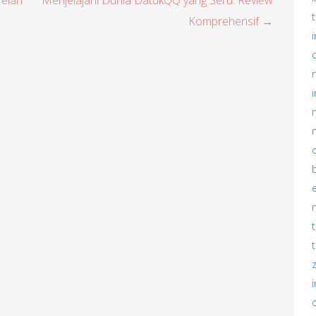
elah
Menjelajahi Dunia DatukQQ yang Seru: Review
Komprehensif →