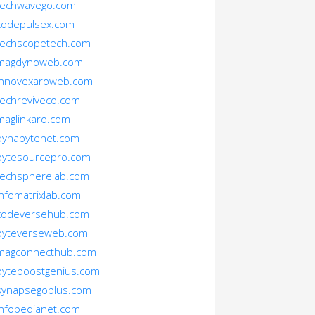
techwavego.com
codepulsex.com
techscopetech.com
magdynoweb.com
innovexaroweb.com
techreviveco.com
maglinkaro.com
dynabytenet.com
bytesourcepro.com
techspherelab.com
infomatrixlab.com
codeversehub.com
byteverseweb.com
magconnecthub.com
byteboostgenius.com
synapsegoplus.com
infopedianet.com