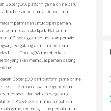
alah GocengQQ, platform game online baru
di hal besar berikutnya di industri ini.
cam permainan untuk dipilih pemain,
r, domino, dan blackjack. Platform ini
an intuitif, sehingga memudahkan pemain
langsung bergabung dan mulai bermain.
play halus, GocengQQ memberikan
ersif yang akan membuat pemain datang
k lagi.
edakan GocengQQ dari platform game online
aksi sosial. Pemain dapat mengobrol satu
lin pertemanan, dan bahkan bergabung
 platform. Aspek sosial ini menambahkan
ermain game, memungkinkan pemain untuk