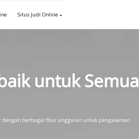
ine
Situs Judi Online
rbaik untuk Semua
r dengan berbagai fitur unggulan untuk pengalaman