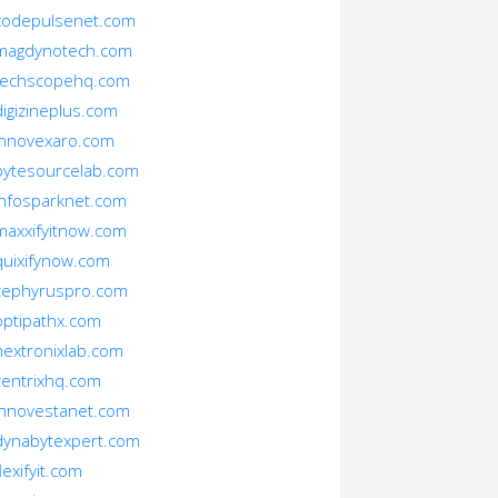
codepulsenet.com
magdynotech.com
techscopehq.com
digizineplus.com
innovexaro.com
bytesourcelab.com
infosparknet.com
maxxifyitnow.com
quixifynow.com
zephyruspro.com
optipathx.com
nextronixlab.com
zentrixhq.com
innovestanet.com
dynabytexpert.com
flexifyit.com