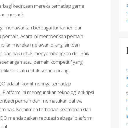
berbagi kecintaan mereka terhadap game
an menarik.
juga menawarkan berbagai turnamen dan
ara pemain. Acara ini memberikan pemain
pilan mereka melawan orang lain dan
h dan hak untuk menyombongkan diri. Baik
esenangan atau pemain kompetitif yang
liki sesuatu untuk semua orang.
ngQQ adalah komitmennya terhadap
 Platform ini menggunakan teknologi enkripsi
i pribadi pemain dan memastikan bahwa
memihak. Komitmen terhadap keamanan dan
gQQ mendapatkan reputasi sebagai platform
dal.