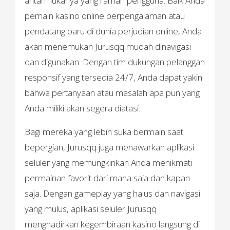
antarmukanya yang ramah pengguna. Baik Anda
pemain kasino online berpengalaman atau
pendatang baru di dunia perjudian online, Anda
akan menemukan Jurusqq mudah dinavigasi
dan digunakan. Dengan tim dukungan pelanggan
responsif yang tersedia 24/7, Anda dapat yakin
bahwa pertanyaan atau masalah apa pun yang
Anda miliki akan segera diatasi.
Bagi mereka yang lebih suka bermain saat
bepergian, Jurusqq juga menawarkan aplikasi
seluler yang memungkinkan Anda menikmati
permainan favorit dari mana saja dan kapan
saja. Dengan gameplay yang halus dan navigasi
yang mulus, aplikasi seluler Jurusqq
menghadirkan kegembiraan kasino langsung di