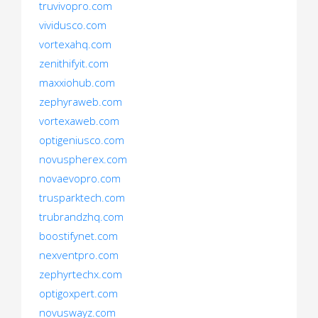
truvivopro.com
vividusco.com
vortexahq.com
zenithifyit.com
maxxiohub.com
zephyraweb.com
vortexaweb.com
optigeniusco.com
novuspherex.com
novaevopro.com
trusparktech.com
trubrandzhq.com
boostifynet.com
nexventpro.com
zephyrtechx.com
optigoxpert.com
novuswayz.com