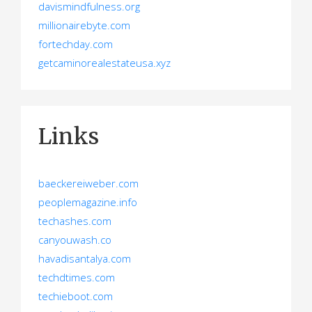
davismindfulness.org
millionairebyte.com
fortechday.com
getcaminorealestateusa.xyz
Links
baeckereiweber.com
peoplemagazine.info
techashes.com
canyouwash.co
havadisantalya.com
techdtimes.com
techieboot.com