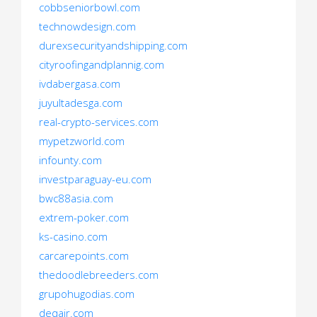
cobbseniorbowl.com
technowdesign.com
durexsecurityandshipping.com
cityroofingandplannig.com
ivdabergasa.com
juyultadesga.com
real-crypto-services.com
mypetzworld.com
infounty.com
investparaguay-eu.com
bwc88asia.com
extrem-poker.com
ks-casino.com
carcarepoints.com
thedoodlebreeders.com
grupohugodias.com
deqair.com