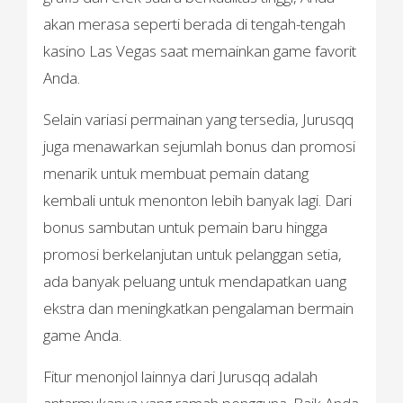
akan merasa seperti berada di tengah-tengah
kasino Las Vegas saat memainkan game favorit
Anda.
Selain variasi permainan yang tersedia, Jurusqq
juga menawarkan sejumlah bonus dan promosi
menarik untuk membuat pemain datang
kembali untuk menonton lebih banyak lagi. Dari
bonus sambutan untuk pemain baru hingga
promosi berkelanjutan untuk pelanggan setia,
ada banyak peluang untuk mendapatkan uang
ekstra dan meningkatkan pengalaman bermain
game Anda.
Fitur menonjol lainnya dari Jurusqq adalah