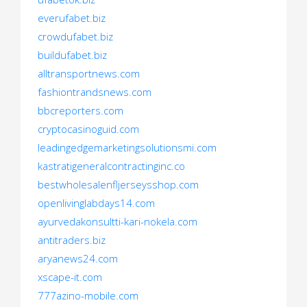
everufabet.biz
crowdufabet.biz
buildufabet.biz
alltransportnews.com
fashiontrandsnews.com
bbcreporters.com
cryptocasinoguid.com
leadingedgemarketingsolutionsmi.com
kastratigeneralcontractinginc.co
bestwholesalenfljerseysshop.com
openlivinglabdays14.com
ayurvedakonsultti-kari-nokela.com
antitraders.biz
aryanews24.com
xscape-it.com
777azino-mobile.com