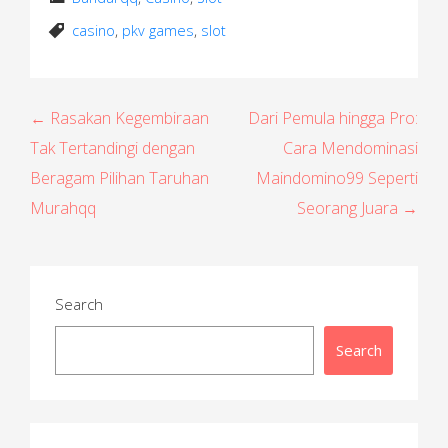
casino
,
pkv games
,
slot
P
← Rasakan Kegembiraan
Dari Pemula hingga Pro:
Tak Tertandingi dengan
Cara Mendominasi
o
Beragam Pilihan Taruhan
Maindomino99 Seperti
s
Murahqq
Seorang Juara →
t
n
a
Search
v
Search
i
g