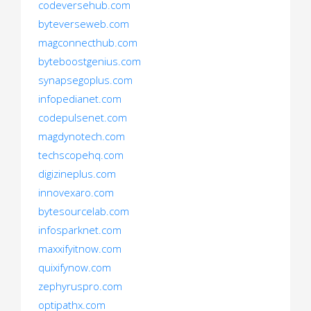
codeversehub.com
byteverseweb.com
magconnecthub.com
byteboostgenius.com
synapsegoplus.com
infopedianet.com
codepulsenet.com
magdynotech.com
techscopehq.com
digizineplus.com
innovexaro.com
bytesourcelab.com
infosparknet.com
maxxifyitnow.com
quixifynow.com
zephyruspro.com
optipathx.com