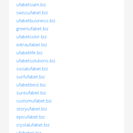
ufabetsiam.biz
swissufabet.biz
ufabetbusiness.biz
greenufabet.biz
ufabetcolor.biz
extraufabet.biz
ufabetlife.biz
ufabetsolutions.biz
socialufabet.biz
surfufabet.biz
ufabetbest.biz
sureufabet.biz
customufabet.biz
storyufabet.biz
epicufabet.biz
crystalufabet.biz
ufabetok.biz