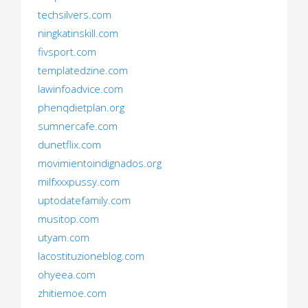
techsilvers.com
ningkatinskill.com
fivsport.com
templatedzine.com
lawinfoadvice.com
phenqdietplan.org
sumnercafe.com
dunetflix.com
movimientoindignados.org
milfxxxpussy.com
uptodatefamily.com
musitop.com
utyam.com
lacostituzioneblog.com
ohyeea.com
zhitiemoe.com