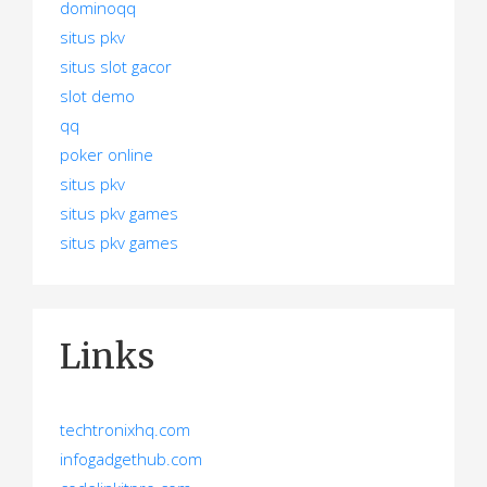
dominoqq
situs pkv
situs slot gacor
slot demo
qq
poker online
situs pkv
situs pkv games
situs pkv games
Links
techtronixhq.com
infogadgethub.com