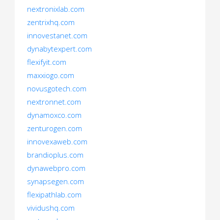
nextronixlab.com
zentrixhq.com
innovestanet.com
dynabytexpert.com
flexifyit.com
maxxiogo.com
novusgotech.com
nextronnet.com
dynamoxco.com
zenturogen.com
innovexaweb.com
brandioplus.com
dynawebpro.com
synapsegen.com
flexipathlab.com
vividushq.com