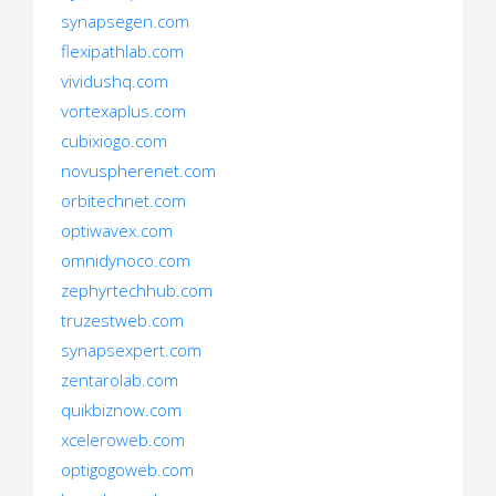
synapsegen.com
flexipathlab.com
vividushq.com
vortexaplus.com
cubixiogo.com
novuspherenet.com
orbitechnet.com
optiwavex.com
omnidynoco.com
zephyrtechhub.com
truzestweb.com
synapsexpert.com
zentarolab.com
quikbiznow.com
xceleroweb.com
optigogoweb.com