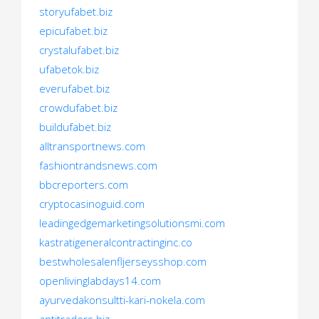
storyufabet.biz
epicufabet.biz
crystalufabet.biz
ufabetok.biz
everufabet.biz
crowdufabet.biz
buildufabet.biz
alltransportnews.com
fashiontrandsnews.com
bbcreporters.com
cryptocasinoguid.com
leadingedgemarketingsolutionsmi.com
kastratigeneralcontractinginc.co
bestwholesalenfljerseysshop.com
openlivinglabdays14.com
ayurvedakonsultti-kari-nokela.com
antitraders.biz