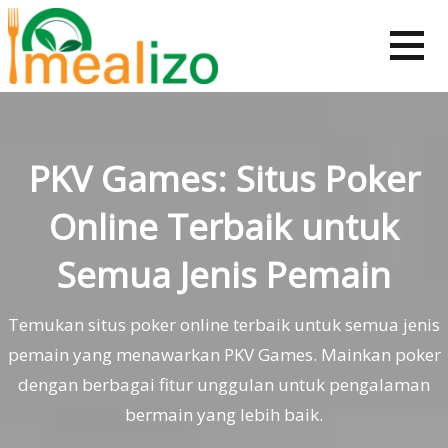
Skip
to
content
PKV Games: Situs Poker
Online Terbaik untuk
Semua Jenis Pemain
Temukan situs poker online terbaik untuk semua jenis
pemain yang menawarkan PKV Games. Mainkan poker
dengan berbagai fitur unggulan untuk pengalaman
bermain yang lebih baik.