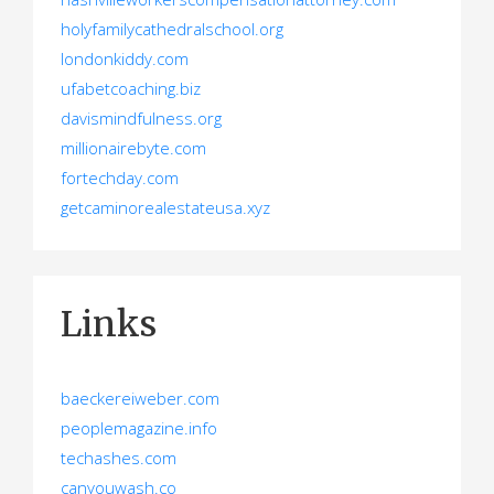
holyfamilycathedralschool.org
londonkiddy.com
ufabetcoaching.biz
davismindfulness.org
millionairebyte.com
fortechday.com
getcaminorealestateusa.xyz
Links
baeckereiweber.com
peoplemagazine.info
techashes.com
canyouwash.co