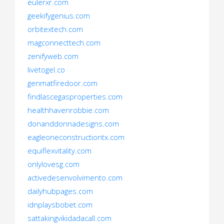
eulerxr.com
geekifygenius.com
orbitextech.com
magconnecttech.com
zenifyweb.com
livetogel.co
genmatfiredoor.com
findlascegasproperties.com
healthhavenrobbie.com
donanddonnadesigns.com
eagleoneconstructiontx.com
equiflexvitality.com
onlylovesg.com
activedesenvolvimento.com
dailyhubpages.com
idnplaysbobet.com
sattakingvikidadacall.com