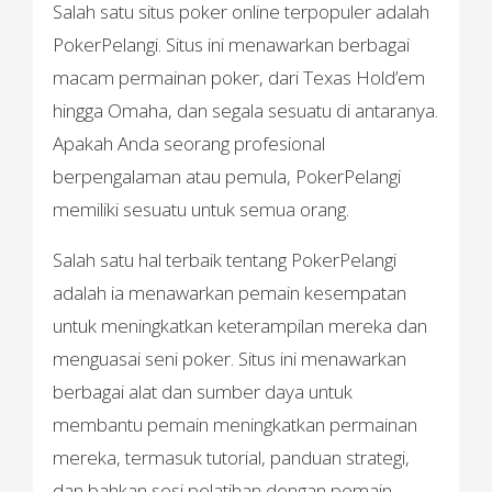
Salah satu situs poker online terpopuler adalah
PokerPelangi. Situs ini menawarkan berbagai
macam permainan poker, dari Texas Hold’em
hingga Omaha, dan segala sesuatu di antaranya.
Apakah Anda seorang profesional
berpengalaman atau pemula, PokerPelangi
memiliki sesuatu untuk semua orang.
Salah satu hal terbaik tentang PokerPelangi
adalah ia menawarkan pemain kesempatan
untuk meningkatkan keterampilan mereka dan
menguasai seni poker. Situs ini menawarkan
berbagai alat dan sumber daya untuk
membantu pemain meningkatkan permainan
mereka, termasuk tutorial, panduan strategi,
dan bahkan sesi pelatihan dengan pemain