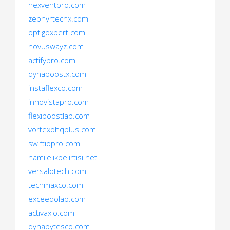
nexventpro.com
zephyrtechx.com
optigoxpert.com
novuswayz.com
actifypro.com
dynaboostx.com
instaflexco.com
innovistapro.com
flexiboostlab.com
vortexohqplus.com
swiftiopro.com
hamilelikbelirtisi.net
versalotech.com
techmaxco.com
exceedolab.com
activaxio.com
dynabytesco.com