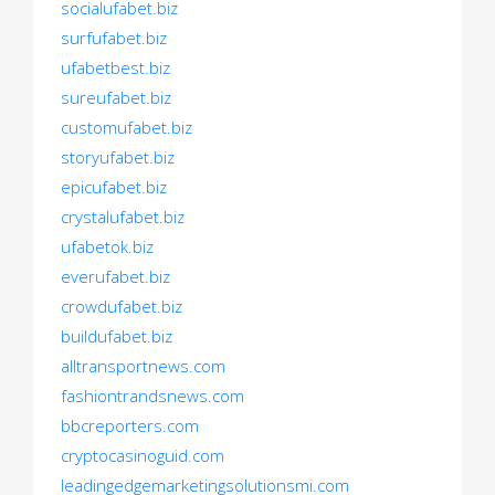
socialufabet.biz
surfufabet.biz
ufabetbest.biz
sureufabet.biz
customufabet.biz
storyufabet.biz
epicufabet.biz
crystalufabet.biz
ufabetok.biz
everufabet.biz
crowdufabet.biz
buildufabet.biz
alltransportnews.com
fashiontrandsnews.com
bbcreporters.com
cryptocasinoguid.com
leadingedgemarketingsolutionsmi.com