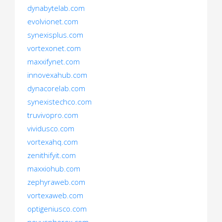
dynabytelab.com
evolvionet.com
synexisplus.com
vortexonet.com
maxxifynet.com
innovexahub.com
dynacorelab.com
synexistechco.com
truvivopro.com
vividusco.com
vortexahq.com
zenithifyit.com
maxxiohub.com
zephyraweb.com
vortexaweb.com
optigeniusco.com