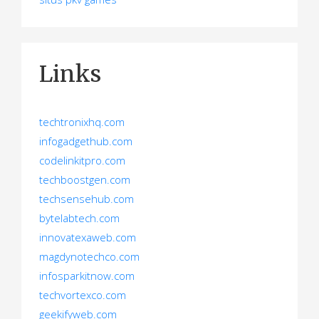
Links
techtronixhq.com
infogadgethub.com
codelinkitpro.com
techboostgen.com
techsensehub.com
bytelabtech.com
innovatexaweb.com
magdynotechco.com
infosparkitnow.com
techvortexco.com
geekifyweb.com