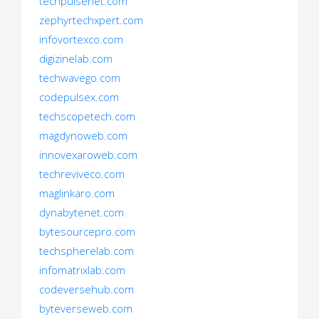
techpulsenet.com
zephyrtechxpert.com
infovortexco.com
digizinelab.com
techwavego.com
codepulsex.com
techscopetech.com
magdynoweb.com
innovexaroweb.com
techreviveco.com
maglinkaro.com
dynabytenet.com
bytesourcepro.com
techspherelab.com
infomatrixlab.com
codeversehub.com
byteverseweb.com