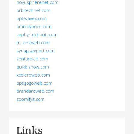
novuspherenet.com
orbitechnet.com
optiwavex.com
omnidynoco.com
zephyrtechhub.com
truzestweb.com
synapsexpert.com
zentarolab.com
quikbiznow.com
xceleroweb.com
optigogoweb.com
brandaroweb.com
zoomifyit.com
Links