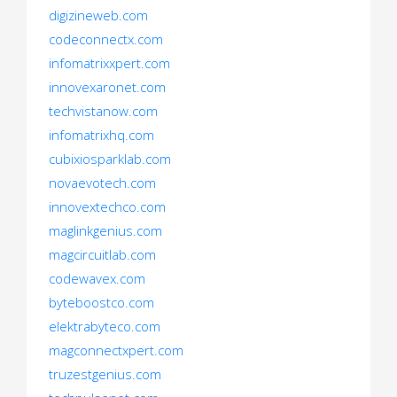
digizineweb.com
codeconnectx.com
infomatrixxpert.com
innovexaronet.com
techvistanow.com
infomatrixhq.com
cubixiosparklab.com
novaevotech.com
innovextechco.com
maglinkgenius.com
magcircuitlab.com
codewavex.com
byteboostco.com
elektrabyteco.com
magconnectxpert.com
truzestgenius.com