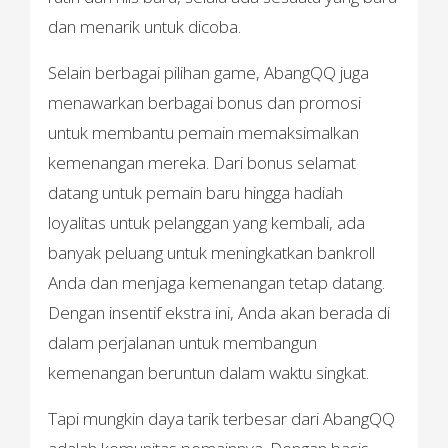
dan menarik untuk dicoba.
Selain berbagai pilihan game, AbangQQ juga
menawarkan berbagai bonus dan promosi
untuk membantu pemain memaksimalkan
kemenangan mereka. Dari bonus selamat
datang untuk pemain baru hingga hadiah
loyalitas untuk pelanggan yang kembali, ada
banyak peluang untuk meningkatkan bankroll
Anda dan menjaga kemenangan tetap datang.
Dengan insentif ekstra ini, Anda akan berada di
dalam perjalanan untuk membangun
kemenangan beruntun dalam waktu singkat.
Tapi mungkin daya tarik terbesar dari AbangQQ