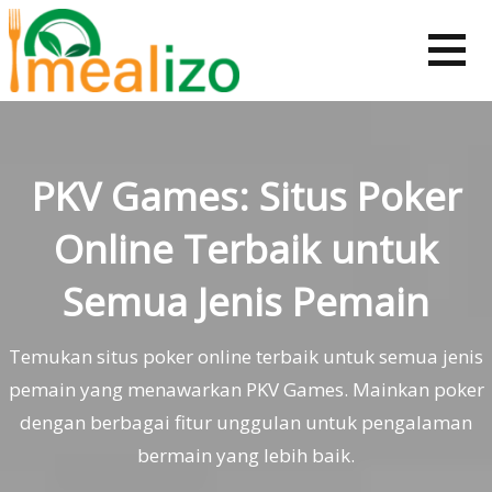
Skip
to
content
PKV Games: Situs Poker
Online Terbaik untuk
Semua Jenis Pemain
Temukan situs poker online terbaik untuk semua jenis
pemain yang menawarkan PKV Games. Mainkan poker
dengan berbagai fitur unggulan untuk pengalaman
bermain yang lebih baik.