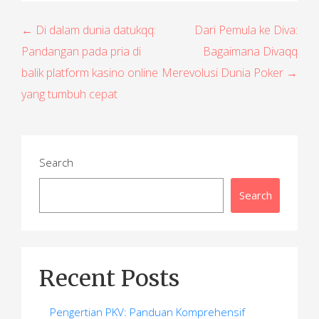
P
← Di dalam dunia datukqq:
Dari Pemula ke Diva:
Pandangan pada pria di
Bagaimana Divaqq
o
balik platform kasino online
Merevolusi Dunia Poker →
s
yang tumbuh cepat
t
n
a
Search
v
Search
i
g
a
Recent Posts
t
Pengertian PKV: Panduan Komprehensif