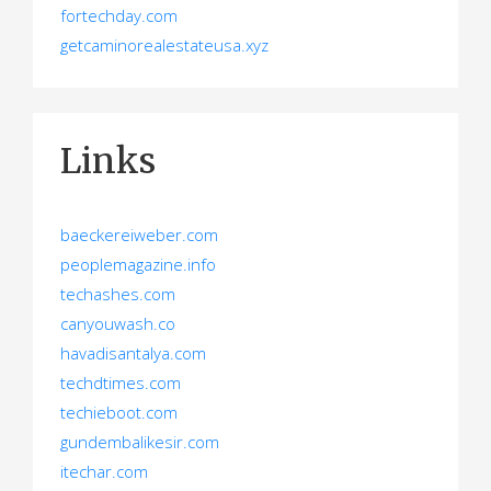
fortechday.com
getcaminorealestateusa.xyz
Links
baeckereiweber.com
peoplemagazine.info
techashes.com
canyouwash.co
havadisantalya.com
techdtimes.com
techieboot.com
gundembalikesir.com
itechar.com