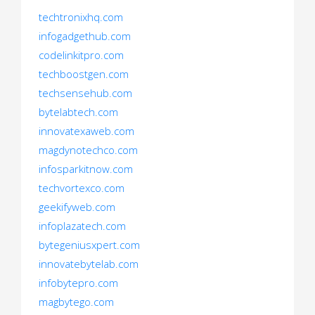
techtronixhq.com
infogadgethub.com
codelinkitpro.com
techboostgen.com
techsensehub.com
bytelabtech.com
innovatexaweb.com
magdynotechco.com
infosparkitnow.com
techvortexco.com
geekifyweb.com
infoplazatech.com
bytegeniusxpert.com
innovatebytelab.com
infobytepro.com
magbytego.com