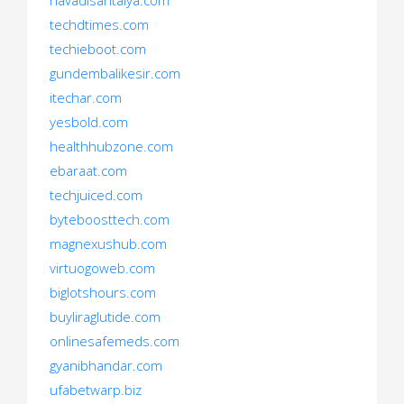
techdtimes.com
techieboot.com
gundembalikesir.com
itechar.com
yesbold.com
healthhubzone.com
ebaraat.com
techjuiced.com
byteboosttech.com
magnexushub.com
virtuogoweb.com
biglotshours.com
buyliraglutide.com
onlinesafemeds.com
gyanibhandar.com
ufabetwarp.biz