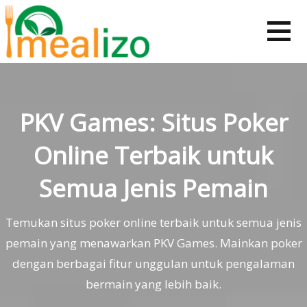
Skip
to
content
PKV Games: Situs Poker
Online Terbaik untuk
Semua Jenis Pemain
Temukan situs poker online terbaik untuk semua jenis
pemain yang menawarkan PKV Games. Mainkan poker
dengan berbagai fitur unggulan untuk pengalaman
bermain yang lebih baik.