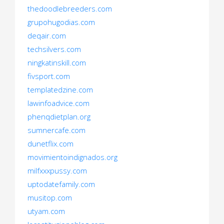
thedoodlebreeders.com
grupohugodias.com
deqair.com
techsilvers.com
ningkatinskill.com
fivsport.com
templatedzine.com
lawinfoadvice.com
phenqdietplan.org
sumnercafe.com
dunetflix.com
movimientoindignados.org
milfxxxpussy.com
uptodatefamily.com
musitop.com
utyam.com