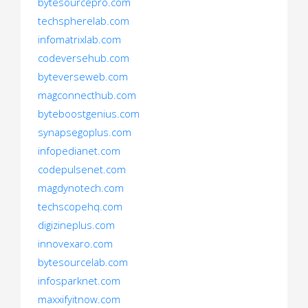
bytesourcepro.com
techspherelab.com
infomatrixlab.com
codeversehub.com
byteverseweb.com
magconnecthub.com
byteboostgenius.com
synapsegoplus.com
infopedianet.com
codepulsenet.com
magdynotech.com
techscopehq.com
digizineplus.com
innovexaro.com
bytesourcelab.com
infosparknet.com
maxxifyitnow.com