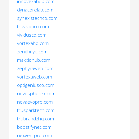
innovexahub.com
dynacorelab.com
synexistechco.com
truvivopro.com
vividusco.com
vortexahq.com
zenithifyit.com
maxxiohub.com
zephyraweb.com
vortexaweb.com
optigeniusco.com
novuspherex.com
novaevopro.com
trusparktech.com
trubrandzhq.com
boostifynet.com
nexventpro.com