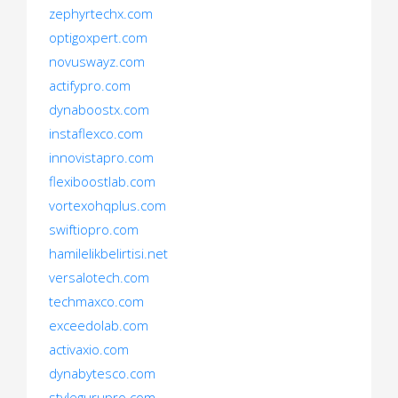
zephyrtechx.com
optigoxpert.com
novuswayz.com
actifypro.com
dynaboostx.com
instaflexco.com
innovistapro.com
flexiboostlab.com
vortexohqplus.com
swiftiopro.com
hamilelikbelirtisi.net
versalotech.com
techmaxco.com
exceedolab.com
activaxio.com
dynabytesco.com
stylegurupro.com