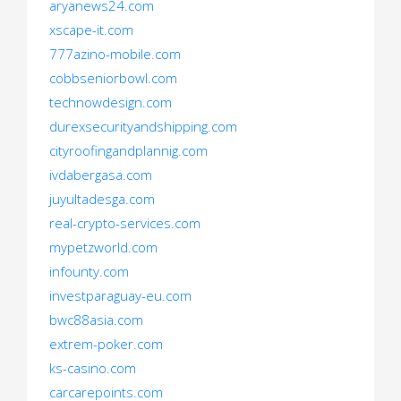
aryanews24.com
xscape-it.com
777azino-mobile.com
cobbseniorbowl.com
technowdesign.com
durexsecurityandshipping.com
cityroofingandplannig.com
ivdabergasa.com
juyultadesga.com
real-crypto-services.com
mypetzworld.com
infounty.com
investparaguay-eu.com
bwc88asia.com
extrem-poker.com
ks-casino.com
carcarepoints.com