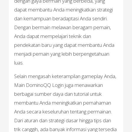
dengan gaya bermain yang berbeda, yang
dapat membantu Anda meningkatkan strategi
dan kemampuan beradaptasi Anda sendiri.
Dengan bermain melawan beragam pemain,
Anda dapat mempelajari teknik dan
pendekatan baru yang dapat membantu Anda
menjadi pemain yang lebih berpengetahuan
luas.
Selain mengasah keterampilan gameplay Anda,
Main DominoQQ Login juga menawarkan
berbagai sumber daya dan tutorial untuk
membantu Anda meningkatkan pemahaman
Anda secara keseluruhan tentang permainan.
Dari aturan dan strategi dasar hingga tips dan
trik canggih, ada banyak informasi yang tersedia