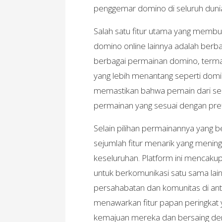
penggemar domino di seluruh duni
Salah satu fitur utama yang membu
domino online lainnya adalah berba
berbagai permainan domino, termas
yang lebih menantang seperti domi
memastikan bahwa pemain dari se
permainan yang sesuai dengan pref
Selain pilihan permainannya yan
sejumlah fitur menarik yang meni
keseluruhan. Platform ini mencak
untuk berkomunikasi satu sama la
persahabatan dan komunitas di an
menawarkan fitur papan peringka
kemajuan mereka dan bersaing denga