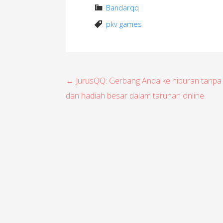
Bandarqq
pkv games
P
← JurusQQ: Gerbang Anda ke hiburan tanpa 
dan hadiah besar dalam taruhan online
o
s
t
n
a
v
i