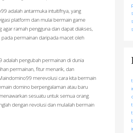
99 adalah antarmuka intuitifnya, yang
asi platform dan mulai bermain game
ang agar ramah pengguna dan dapat diakses,
 pada permainan daripada macet oleh
9 adalah pengubah permainan di dunia
ihan permainan, fitur menarik, dan
Maindomino99 merevolusi cara kita bermain
pemain domino berpengalaman atau baru
menawarkan sesuatu untuk semua orang.
lah dengan revolusi dan mulailah bermain