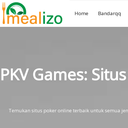
Skip
to
Home
Bandarqq
content
PKV Games: Situs
Temukan situs poker online terbaik untuk semua j