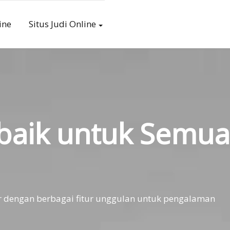
ine
Situs Judi Online
rbaik untuk Semua
r dengan berbagai fitur unggulan untuk pengalaman