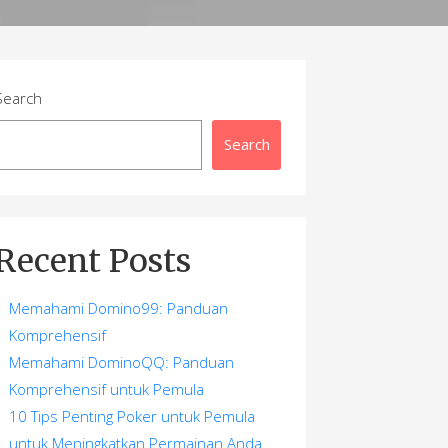
Search
Search
Recent Posts
Memahami Domino99: Panduan
Komprehensif
Memahami DominoQQ: Panduan
Komprehensif untuk Pemula
10 Tips Penting Poker untuk Pemula
untuk Meningkatkan Permainan Anda