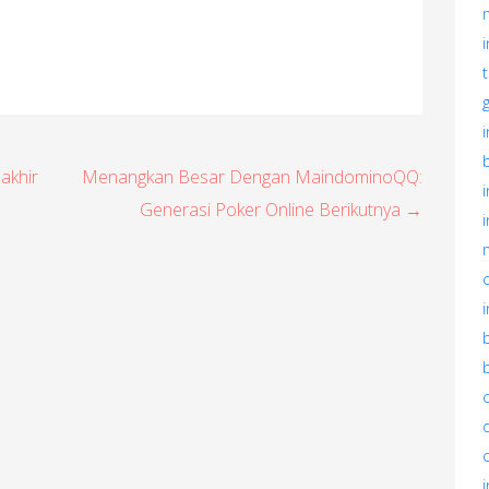
akhir
Menangkan Besar Dengan MaindominoQQ:
Generasi Poker Online Berikutnya →