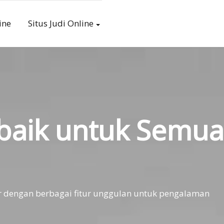
ine
Situs Judi Online
rbaik untuk Semua
r dengan berbagai fitur unggulan untuk pengalaman