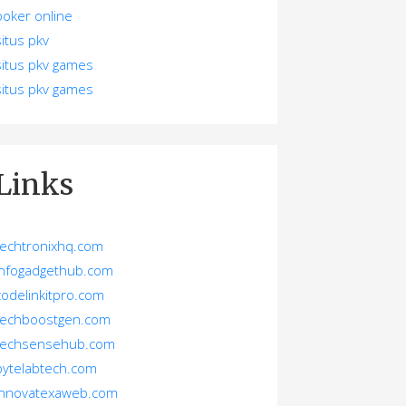
poker online
situs pkv
situs pkv games
situs pkv games
Links
techtronixhq.com
infogadgethub.com
codelinkitpro.com
techboostgen.com
techsensehub.com
bytelabtech.com
innovatexaweb.com