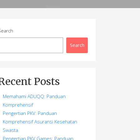
Search
Search
Recent Posts
Memahami ADUQQ: Panduan
Komprehensif
Pengertian PKV: Panduan
Komprehensif Asuransi Kesehatan
Swasta
Pengertian PKV Games: Panduan