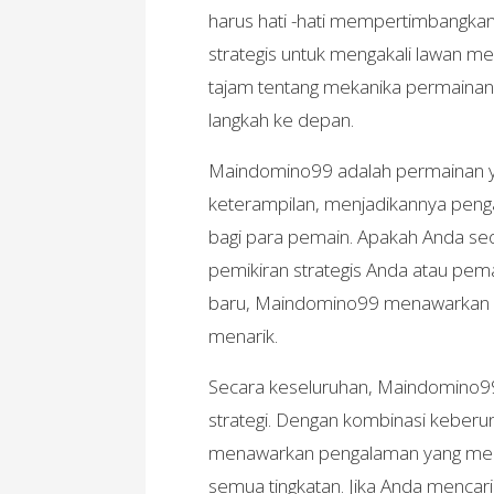
harus hati -hati mempertimbangka
strategis untuk mengakali lawan 
tajam tentang mekanika permaina
langkah ke depan.
Maindomino99 adalah permainan y
keterampilan, menjadikannya pe
bagi para pemain. Apakah Anda se
pemikiran strategis Anda atau pe
baru, Maindomino99 menawarkan 
menarik.
Secara keseluruhan, Maindomino99
strategi. Dengan kombinasi keberu
menawarkan pengalaman yang mena
semua tingkatan. Jika Anda mencar