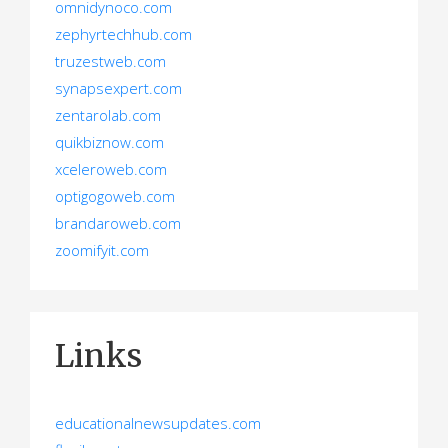
omnidynoco.com
zephyrtechhub.com
truzestweb.com
synapsexpert.com
zentarolab.com
quikbiznow.com
xceleroweb.com
optigogoweb.com
brandaroweb.com
zoomifyit.com
Links
educationalnewsupdates.com