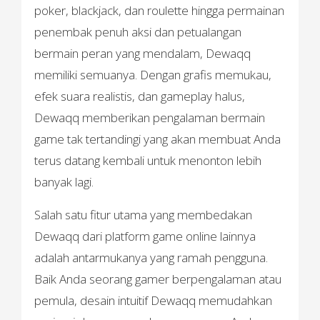
poker, blackjack, dan roulette hingga permainan
penembak penuh aksi dan petualangan
bermain peran yang mendalam, Dewaqq
memiliki semuanya. Dengan grafis memukau,
efek suara realistis, dan gameplay halus,
Dewaqq memberikan pengalaman bermain
game tak tertandingi yang akan membuat Anda
terus datang kembali untuk menonton lebih
banyak lagi.
Salah satu fitur utama yang membedakan
Dewaqq dari platform game online lainnya
adalah antarmukanya yang ramah pengguna.
Baik Anda seorang gamer berpengalaman atau
pemula, desain intuitif Dewaqq memudahkan