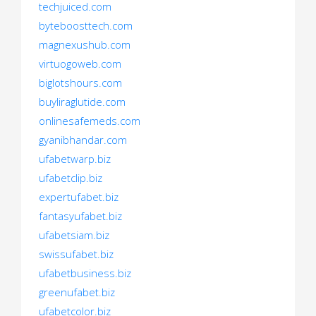
techjuiced.com
byteboosttech.com
magnexushub.com
virtuogoweb.com
biglotshours.com
buyliraglutide.com
onlinesafemeds.com
gyanibhandar.com
ufabetwarp.biz
ufabetclip.biz
expertufabet.biz
fantasyufabet.biz
ufabetsiam.biz
swissufabet.biz
ufabetbusiness.biz
greenufabet.biz
ufabetcolor.biz