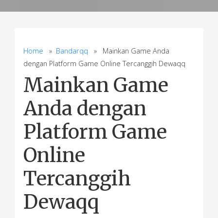
Home
»
Bandarqq
» Mainkan Game Anda
dengan Platform Game Online Tercanggih Dewaqq
Mainkan Game
Anda dengan
Platform Game
Online
Tercanggih
Dewaqq