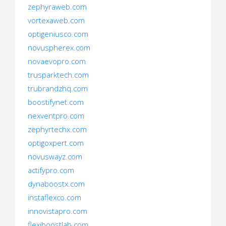
zephyraweb.com
vortexaweb.com
optigeniusco.com
novuspherex.com
novaevopro.com
trusparktech.com
trubrandzhq.com
boostifynet.com
nexventpro.com
zephyrtechx.com
optigoxpert.com
novuswayz.com
actifypro.com
dynaboostx.com
instaflexco.com
innovistapro.com
flexiboostlab.com