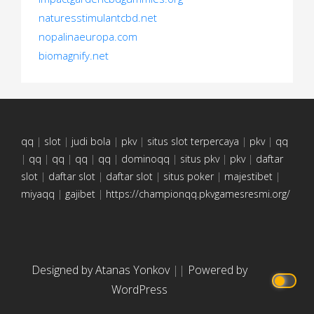
naturesstimulantcbd.net
nopalinaeuropa.com
biomagnify.net
qq
|
slot
|
judi bola
|
pkv
|
situs slot terpercaya
|
pkv
|
qq
|
qq
|
qq
|
qq
|
qq
|
dominoqq
|
situs pkv
|
pkv
|
daftar
slot
|
daftar slot
|
daftar slot
|
situs poker
|
majestibet
|
miyaqq
|
gajibet
|
https://championqq.pkvgamesresmi.org/
Designed by Atanas Yonkov
||
Powered by
WordPress