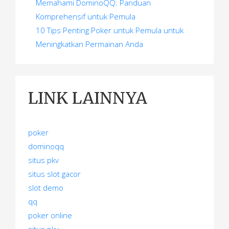
n
Memahami DominoQQ: Panduan
Komprehensif untuk Pemula
10 Tips Penting Poker untuk Pemula untuk
Meningkatkan Permainan Anda
LINK LAINNYA
poker
dominoqq
situs pkv
situs slot gacor
slot demo
qq
poker online
situs pkv