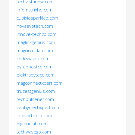
techvistanow.com
infomatrixhq.com
cubixiosparklab.com
novaevotech.com
innovextechco.com
maglinkgenius.com
magcircuitlab.com
codewavex.com
byteboostco.com
elektrabyteco.com
magconnectxpert.com
truzestgenius.com
techpulsenet.com
zephyrtechxpert.com
infovortexco.com
digizinelab.com
techwavego.com