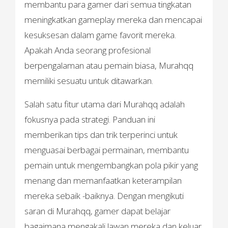
membantu para gamer dari semua tingkatan
meningkatkan gameplay mereka dan mencapai
kesuksesan dalam game favorit mereka.
Apakah Anda seorang profesional
berpengalaman atau pemain biasa, Murahqq
memiliki sesuatu untuk ditawarkan.
Salah satu fitur utama dari Murahqq adalah
fokusnya pada strategi. Panduan ini
memberikan tips dan trik terperinci untuk
menguasai berbagai permainan, membantu
pemain untuk mengembangkan pola pikir yang
menang dan memanfaatkan keterampilan
mereka sebaik -baiknya. Dengan mengikuti
saran di Murahqq, gamer dapat belajar
bagaimana mengakali lawan mereka dan keluar