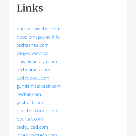
Links
baeckereiweber.com
peoplemagazine.info
techashes.com
canyouwash.co
havadisantalya.com
techdtimes.com
techieboot.com
gundembalikesir.com
itechar.com
yesbold.com
healthhubzone.com
ebaraat.com
techjuiced.com
byteboosttech.com