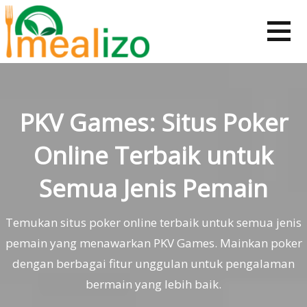
Skip
to
content
PKV Games: Situs Poker
Online Terbaik untuk
Semua Jenis Pemain
Temukan situs poker online terbaik untuk semua jenis
pemain yang menawarkan PKV Games. Mainkan poker
dengan berbagai fitur unggulan untuk pengalaman
bermain yang lebih baik.