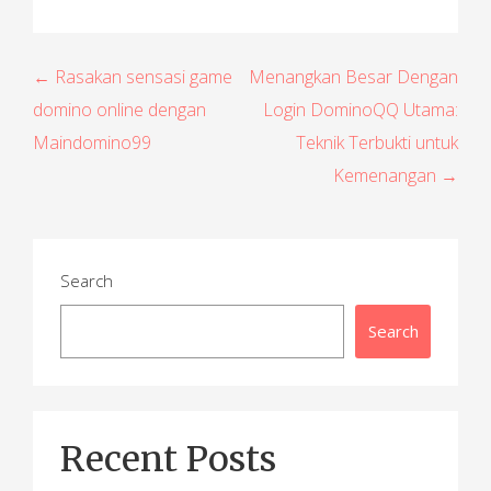
P
← Rasakan sensasi game
Menangkan Besar Dengan
domino online dengan
Login DominoQQ Utama:
o
Maindomino99
Teknik Terbukti untuk
s
Kemenangan →
t
n
a
Search
v
Search
i
g
a
Recent Posts