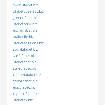
swissufabet.biz
ufabetbusiness.biz
greenufabet.biz
ufabetcolor.biz
extraufabet.biz
ufabetlife.biz
ufabetsolutions.biz
socialufabet.biz
surfufabet.biz
ufabetbest.biz
sureufabet.biz
customufabet.biz
storyufabet.biz
epicufabet.biz
crystalufabet.biz
ufabetok.biz