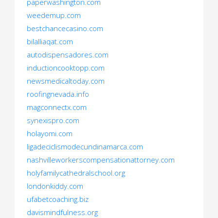
paperwashington.com
weedemup.com
bestchancecasino.com
bilalliaqat.com
autodispensadores.com
inductioncooktopp.com
newsmedicaltoday.com
roofingnevada.info
magconnectx.com
synexispro.com
holayomi.com
ligadeciclismodecundinamarca.com
nashvilleworkerscompensationattorney.com
holyfamilycathedralschool.org
londonkiddy.com
ufabetcoaching.biz
davismindfulness.org