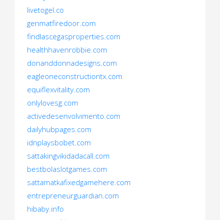
livetogel.co
genmatfiredoor.com
findlascegasproperties.com
healthhavenrobbie.com
donanddonnadesigns.com
eagleoneconstructiontx.com
equiflexvitality.com
onlylovesg.com
activedesenvolvimento.com
dailyhubpages.com
idnplaysbobet.com
sattakingvikidadacall.com
bestbolaslotgames.com
sattamatkafixedgamehere.com
entrepreneurguardian.com
hibaby.info