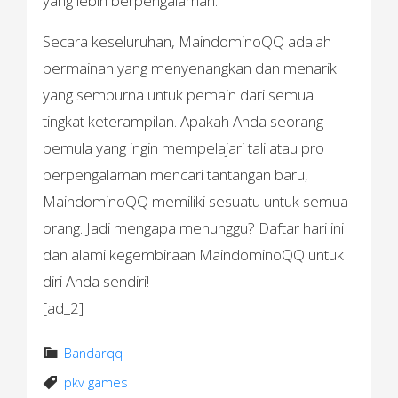
yang lebih berpengalaman.
Secara keseluruhan, MaindominoQQ adalah
permainan yang menyenangkan dan menarik
yang sempurna untuk pemain dari semua
tingkat keterampilan. Apakah Anda seorang
pemula yang ingin mempelajari tali atau pro
berpengalaman mencari tantangan baru,
MaindominoQQ memiliki sesuatu untuk semua
orang. Jadi mengapa menunggu? Daftar hari ini
dan alami kegembiraan MaindominoQQ untuk
diri Anda sendiri!
[ad_2]
Bandarqq
pkv games