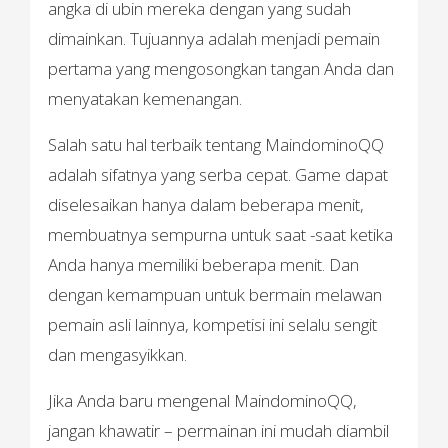
angka di ubin mereka dengan yang sudah
dimainkan. Tujuannya adalah menjadi pemain
pertama yang mengosongkan tangan Anda dan
menyatakan kemenangan.
Salah satu hal terbaik tentang MaindominoQQ
adalah sifatnya yang serba cepat. Game dapat
diselesaikan hanya dalam beberapa menit,
membuatnya sempurna untuk saat -saat ketika
Anda hanya memiliki beberapa menit. Dan
dengan kemampuan untuk bermain melawan
pemain asli lainnya, kompetisi ini selalu sengit
dan mengasyikkan.
Jika Anda baru mengenal MaindominoQQ,
jangan khawatir – permainan ini mudah diambil