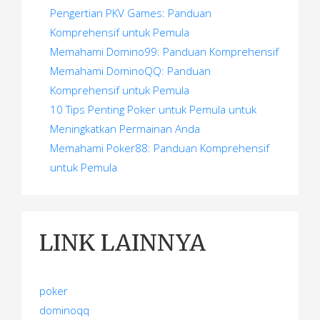
t
Pengertian PKV Games: Panduan
i
Komprehensif untuk Pemula
o
Memahami Domino99: Panduan Komprehensif
Memahami DominoQQ: Panduan
n
Komprehensif untuk Pemula
10 Tips Penting Poker untuk Pemula untuk
Meningkatkan Permainan Anda
Memahami Poker88: Panduan Komprehensif
untuk Pemula
LINK LAINNYA
poker
dominoqq