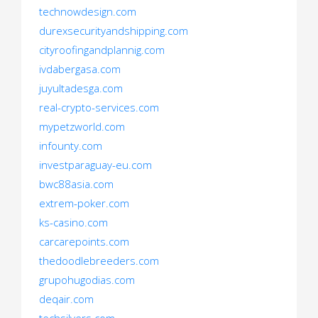
technowdesign.com
durexsecurityandshipping.com
cityroofingandplannig.com
ivdabergasa.com
juyultadesga.com
real-crypto-services.com
mypetzworld.com
infounty.com
investparaguay-eu.com
bwc88asia.com
extrem-poker.com
ks-casino.com
carcarepoints.com
thedoodlebreeders.com
grupohugodias.com
deqair.com
techsilvers.com