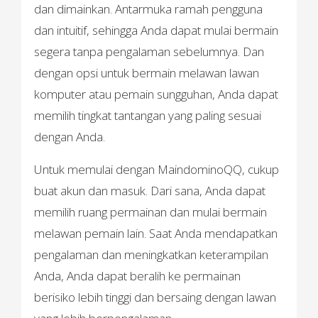
dan dimainkan. Antarmuka ramah pengguna
dan intuitif, sehingga Anda dapat mulai bermain
segera tanpa pengalaman sebelumnya. Dan
dengan opsi untuk bermain melawan lawan
komputer atau pemain sungguhan, Anda dapat
memilih tingkat tantangan yang paling sesuai
dengan Anda.
Untuk memulai dengan MaindominoQQ, cukup
buat akun dan masuk. Dari sana, Anda dapat
memilih ruang permainan dan mulai bermain
melawan pemain lain. Saat Anda mendapatkan
pengalaman dan meningkatkan keterampilan
Anda, Anda dapat beralih ke permainan
berisiko lebih tinggi dan bersaing dengan lawan