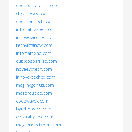
codepulsetechco.com
digizineweb.com
codeconnectx.com
infomatrixxpert.com
innovexaronet.com
techvistanow.com
infomatrixhq.com
cubixiosparklab.com
novaevotech.com
innovextechco.com
maglinkgenius.com
magcircuitlab.com
codewavex.com
byteboostco.com
elektrabyteco.com
magconnectxpert.com