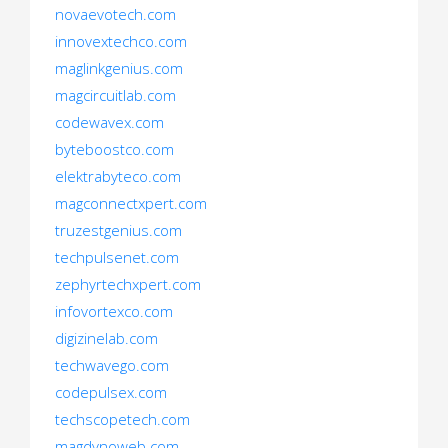
novaevotech.com
innovextechco.com
maglinkgenius.com
magcircuitlab.com
codewavex.com
byteboostco.com
elektrabyteco.com
magconnectxpert.com
truzestgenius.com
techpulsenet.com
zephyrtechxpert.com
infovortexco.com
digizinelab.com
techwavego.com
codepulsex.com
techscopetech.com
magdynoweb.com