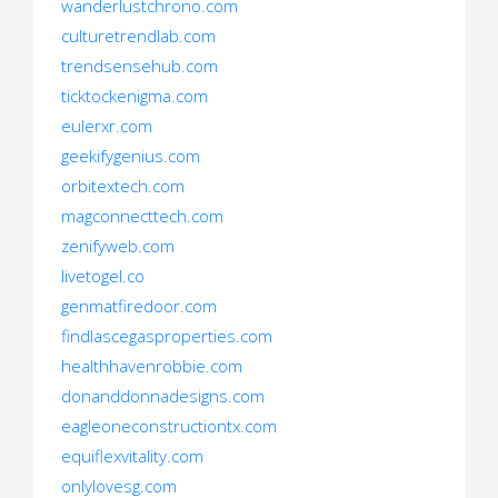
wanderlustchrono.com
culturetrendlab.com
trendsensehub.com
ticktockenigma.com
eulerxr.com
geekifygenius.com
orbitextech.com
magconnecttech.com
zenifyweb.com
livetogel.co
genmatfiredoor.com
findlascegasproperties.com
healthhavenrobbie.com
donanddonnadesigns.com
eagleoneconstructiontx.com
equiflexvitality.com
onlylovesg.com