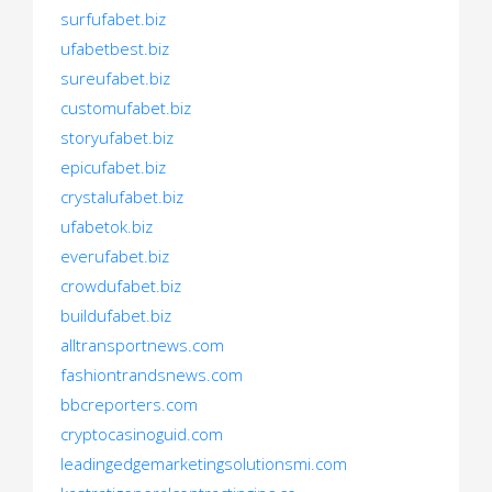
surfufabet.biz
ufabetbest.biz
sureufabet.biz
customufabet.biz
storyufabet.biz
epicufabet.biz
crystalufabet.biz
ufabetok.biz
everufabet.biz
crowdufabet.biz
buildufabet.biz
alltransportnews.com
fashiontrandsnews.com
bbcreporters.com
cryptocasinoguid.com
leadingedgemarketingsolutionsmi.com