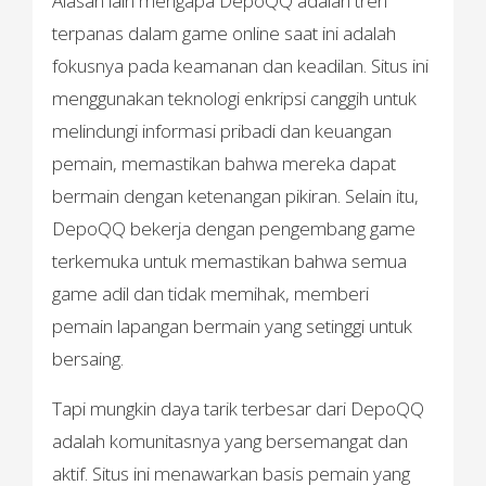
Alasan lain mengapa DepoQQ adalah tren
terpanas dalam game online saat ini adalah
fokusnya pada keamanan dan keadilan. Situs ini
menggunakan teknologi enkripsi canggih untuk
melindungi informasi pribadi dan keuangan
pemain, memastikan bahwa mereka dapat
bermain dengan ketenangan pikiran. Selain itu,
DepoQQ bekerja dengan pengembang game
terkemuka untuk memastikan bahwa semua
game adil dan tidak memihak, memberi
pemain lapangan bermain yang setinggi untuk
bersaing.
Tapi mungkin daya tarik terbesar dari DepoQQ
adalah komunitasnya yang bersemangat dan
aktif. Situs ini menawarkan basis pemain yang