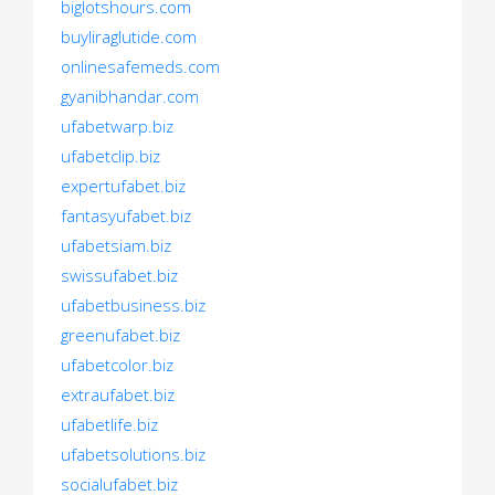
biglotshours.com
buyliraglutide.com
onlinesafemeds.com
gyanibhandar.com
ufabetwarp.biz
ufabetclip.biz
expertufabet.biz
fantasyufabet.biz
ufabetsiam.biz
swissufabet.biz
ufabetbusiness.biz
greenufabet.biz
ufabetcolor.biz
extraufabet.biz
ufabetlife.biz
ufabetsolutions.biz
socialufabet.biz