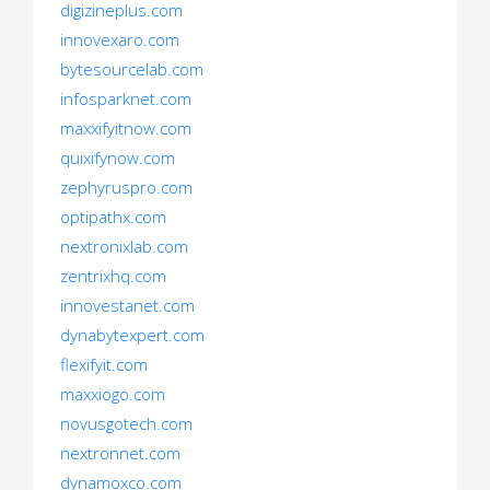
digizineplus.com
innovexaro.com
bytesourcelab.com
infosparknet.com
maxxifyitnow.com
quixifynow.com
zephyruspro.com
optipathx.com
nextronixlab.com
zentrixhq.com
innovestanet.com
dynabytexpert.com
flexifyit.com
maxxiogo.com
novusgotech.com
nextronnet.com
dynamoxco.com