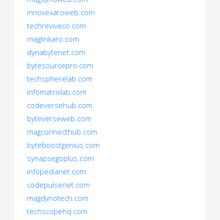
innovexaroweb.com
techreviveco.com
maglinkaro.com
dynabytenet.com
bytesourcepro.com
techspherelab.com
infomatrixlab.com
codeversehub.com
byteverseweb.com
magconnecthub.com
byteboostgenius.com
synapsegoplus.com
infopedianet.com
codepulsenet.com
magdynotech.com
techscopehq.com