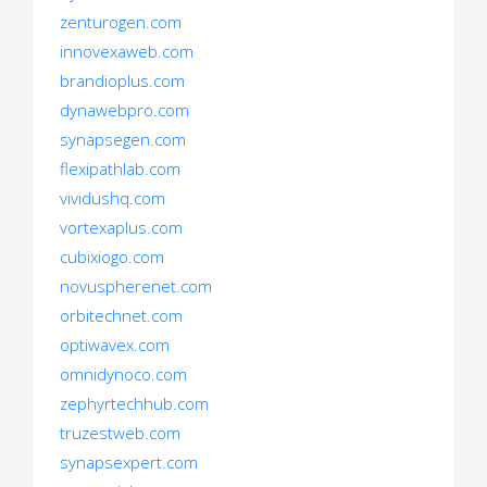
zenturogen.com
innovexaweb.com
brandioplus.com
dynawebpro.com
synapsegen.com
flexipathlab.com
vividushq.com
vortexaplus.com
cubixiogo.com
novuspherenet.com
orbitechnet.com
optiwavex.com
omnidynoco.com
zephyrtechhub.com
truzestweb.com
synapsexpert.com