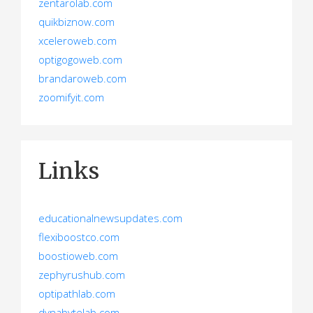
zentarolab.com
quikbiznow.com
xceleroweb.com
optigogoweb.com
brandaroweb.com
zoomifyit.com
Links
educationalnewsupdates.com
flexiboostco.com
boostioweb.com
zephyrushub.com
optipathlab.com
dynabytelab.com