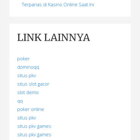
Terpanas di Kasino Online Saat Ini
LINK LAINNYA
poker
dominoqq
situs pkv
situs slot gacor
slot demo
qq
poker online
situs pkv
situs pkv games
situs pkv games