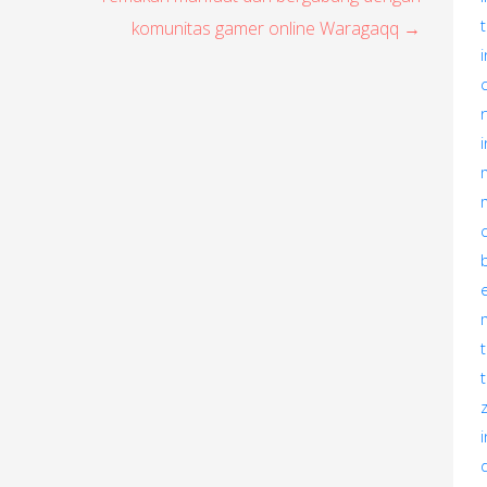
komunitas gamer online Waragaqq →