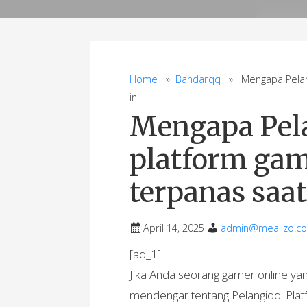
Home
»
Bandarqq
» Mengapa Pelang
ini
Mengapa Pel
platform gam
terpanas saat
April 14, 2025
admin@mealizo.c
[ad_1]
Jika Anda seorang gamer online ya
mendengar tentang Pelangiqq. Plat