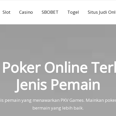
Slot
Casino
SBOBET
Togel
Situs Judi Onl
 Poker Online Te
Jenis Pemain
enis pemain yang menawarkan PKV Games. Mainkan poke
bermain yang lebih baik.