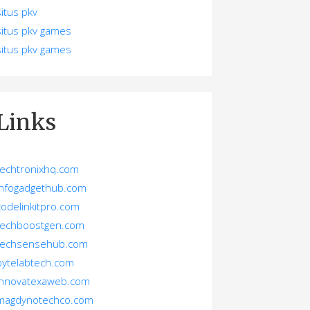
situs pkv
situs pkv games
situs pkv games
Links
techtronixhq.com
infogadgethub.com
codelinkitpro.com
techboostgen.com
techsensehub.com
bytelabtech.com
innovatexaweb.com
magdynotechco.com