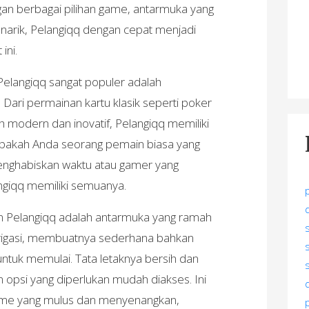
an berbagai pilihan game, antarmuka yang
narik, Pelangiqq dengan cepat menjadi
ini.
elangiqq sangat populer adalah
Dari permainan kartu klasik seperti poker
ih modern dan inovatif, Pelangiqq memiliki
 Apakah Anda seorang pemain biasa yang
enghabiskan waktu atau gamer yang
angiqq memiliki semuanya.
lan Pelangiqq adalah antarmuka yang ramah
avigasi, membuatnya sederhana bahkan
ntuk memulai. Tata letaknya bersih dan
n opsi yang diperlukan mudah diakses. Ini
me yang mulus dan menyenangkan,