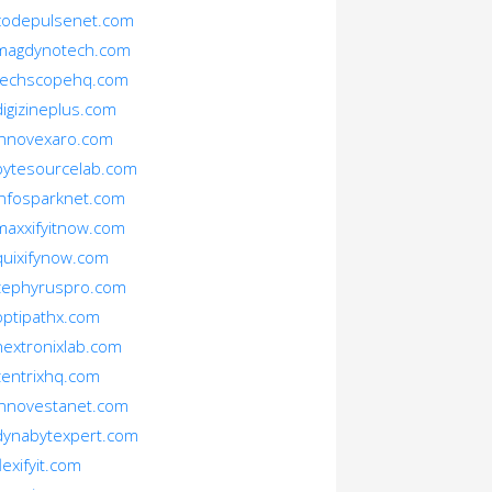
codepulsenet.com
magdynotech.com
techscopehq.com
digizineplus.com
innovexaro.com
bytesourcelab.com
infosparknet.com
maxxifyitnow.com
quixifynow.com
zephyruspro.com
optipathx.com
nextronixlab.com
zentrixhq.com
innovestanet.com
dynabytexpert.com
flexifyit.com