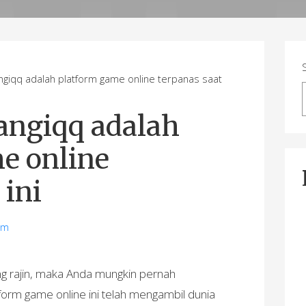
iqq adalah platform game online terpanas saat
angiqq adalah
e online
 ini
om
ng rajin, maka Anda mungkin pernah
form game online ini telah mengambil dunia