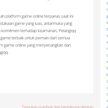
ah platform game online terpanas saat ini
ustakaan game yang luas, antarmuka yang
an komitmen terhadap keamanan, Pelangiqq
ame terbaik untuk pemain dari semua
tform game online yang menyenangkan dan
ngiqq.
Temukan manfaat dari bergabung dengan