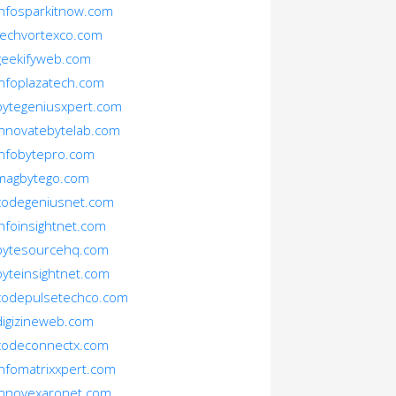
infosparkitnow.com
techvortexco.com
geekifyweb.com
infoplazatech.com
bytegeniusxpert.com
innovatebytelab.com
infobytepro.com
magbytego.com
codegeniusnet.com
infoinsightnet.com
bytesourcehq.com
byteinsightnet.com
codepulsetechco.com
digizineweb.com
codeconnectx.com
infomatrixxpert.com
innovexaronet.com