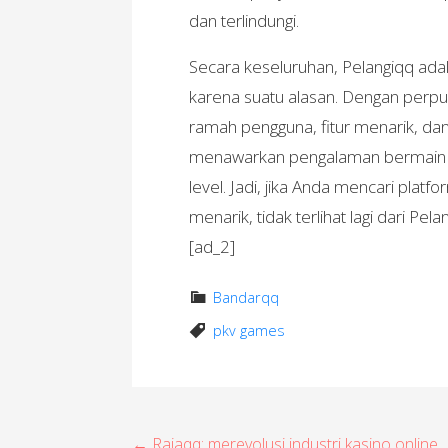
dan terlindungi.
Secara keseluruhan, Pelangiqq adal
karena suatu alasan. Dengan perp
ramah pengguna, fitur menarik, d
menawarkan pengalaman bermain g
level. Jadi, jika Anda mencari pla
menarik, tidak terlihat lagi dari Pela
[ad_2]
Bandarqq
pkv games
P
← Rajaqq: merevolusi industri kasino online