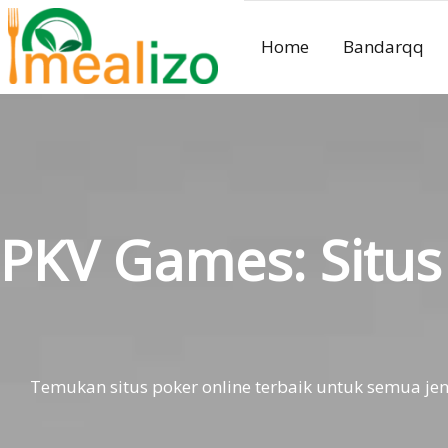
Skip
to
Home
Bandarqq
content
PKV Games: Situs
Temukan situs poker online terbaik untuk semua j