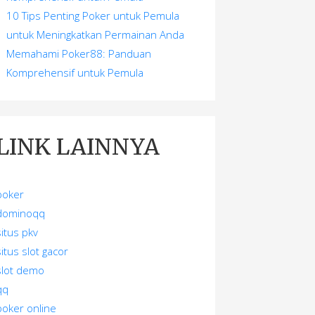
10 Tips Penting Poker untuk Pemula
untuk Meningkatkan Permainan Anda
Memahami Poker88: Panduan
Komprehensif untuk Pemula
LINK LAINNYA
poker
dominoqq
situs pkv
situs slot gacor
slot demo
qq
poker online