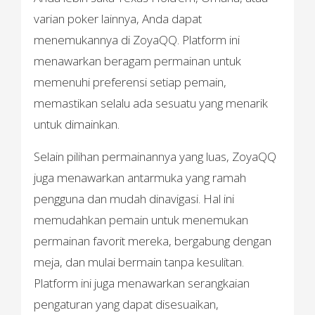
varian poker lainnya, Anda dapat
menemukannya di ZoyaQQ. Platform ini
menawarkan beragam permainan untuk
memenuhi preferensi setiap pemain,
memastikan selalu ada sesuatu yang menarik
untuk dimainkan.
Selain pilihan permainannya yang luas, ZoyaQQ
juga menawarkan antarmuka yang ramah
pengguna dan mudah dinavigasi. Hal ini
memudahkan pemain untuk menemukan
permainan favorit mereka, bergabung dengan
meja, dan mulai bermain tanpa kesulitan.
Platform ini juga menawarkan serangkaian
pengaturan yang dapat disesuaikan,