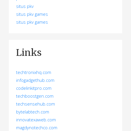
situs pkv
situs pkv games
situs pkv games
Links
techtronixhq.com
infogadgethub.com
codelinkitpro.com
techboostgen.com
techsensehub.com
bytelabtech.com
innovatexaweb.com
magdynotechco.com