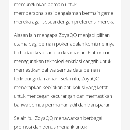
memungkinkan pemain untuk
mempersonalisasi pengalaman bermain game
mereka agar sesuai dengan preferensi mereka.
Alasan lain mengapa ZoyaQQ menjadi pilihan
utama bagi pemain poker adalah komitmennya
terhadap keadilan dan keamanan. Platform ini
menggunakan teknologi enkripsi canggih untuk
memastikan bahwa semua data pemain
terlindungi dan aman. Selain itu, ZoyaQQ
menerapkan kebijakan anti-kolusi yang ketat
untuk mencegah kecurangan dan memastikan
bahwa semua permainan adil dan transparan.
Selain itu, ZoyaQQ menawarkan berbagai
promosi dan bonus menarik untuk