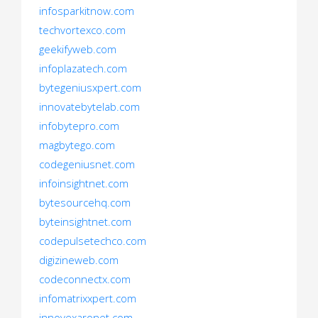
infosparkitnow.com
techvortexco.com
geekifyweb.com
infoplazatech.com
bytegeniusxpert.com
innovatebytelab.com
infobytepro.com
magbytego.com
codegeniusnet.com
infoinsightnet.com
bytesourcehq.com
byteinsightnet.com
codepulsetechco.com
digizineweb.com
codeconnectx.com
infomatrixxpert.com
innovexaronet.com