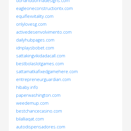
donanddonnadesigns.com
eagleoneconstructiontx.com
equiflexvitality.com
onlylovesg.com
activedesenvolvimento.com
dailyhubpages.com
idnplaysbobet.com
sattakingvikidadacall.com
bestbolaslotgames.com
sattamatkafixedgamehere.com
entrepreneurguardian.com
hibaby.info
paperwashington.com
weedemup.com
bestchancecasino.com
bilalliaqat.com
autodispensadores.com