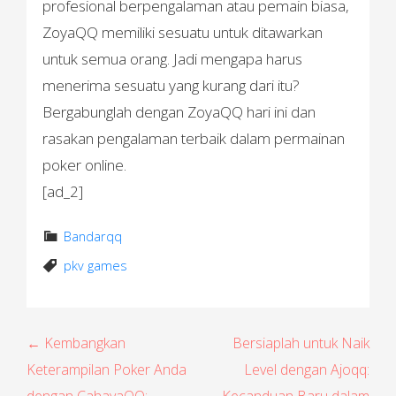
profesional berpengalaman atau pemain biasa,
ZoyaQQ memiliki sesuatu untuk ditawarkan
untuk semua orang. Jadi mengapa harus
menerima sesuatu yang kurang dari itu?
Bergabunglah dengan ZoyaQQ hari ini dan
rasakan pengalaman terbaik dalam permainan
poker online.
[ad_2]
Bandarqq
pkv games
P
← Kembangkan
Bersiaplah untuk Naik
Keterampilan Poker Anda
Level dengan Ajoqq:
o