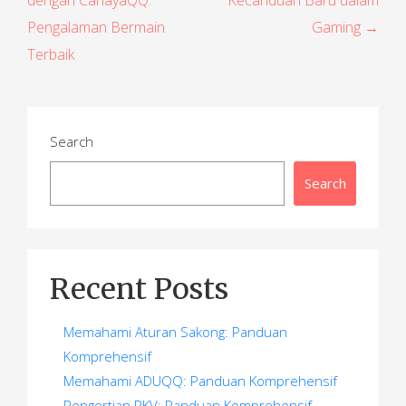
dengan CahayaQQ:
Kecanduan Baru dalam
s
Pengalaman Bermain
Gaming →
t
Terbaik
n
a
Search
v
i
Search
g
a
Recent Posts
t
i
Memahami Aturan Sakong: Panduan
o
Komprehensif
Memahami ADUQQ: Panduan Komprehensif
n
Pengertian PKV: Panduan Komprehensif