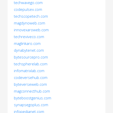
techwavego.com
codepulsex.com
techscopetech.com
magdynoweb.com
innovexaroweb.com
techreviveco.com
maglinkaro.com
dynabytenet.com
bytesourcepro.com
techspherelab.com
infomatrixlab.com
codeversehub.com
byteverseweb.com
magconnecthub.com
byteboostgenius.com
synapsegoplus.com
infopedianet.com