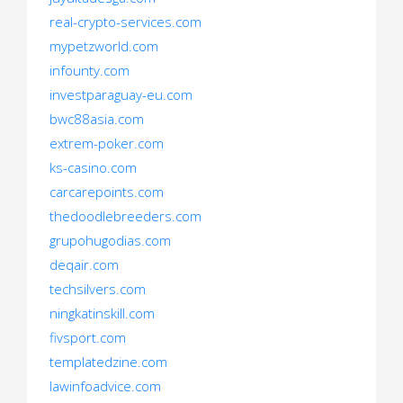
real-crypto-services.com
mypetzworld.com
infounty.com
investparaguay-eu.com
bwc88asia.com
extrem-poker.com
ks-casino.com
carcarepoints.com
thedoodlebreeders.com
grupohugodias.com
deqair.com
techsilvers.com
ningkatinskill.com
fivsport.com
templatedzine.com
lawinfoadvice.com