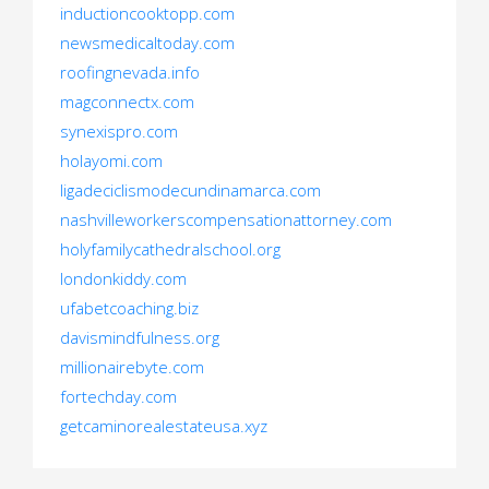
inductioncooktopp.com
newsmedicaltoday.com
roofingnevada.info
magconnectx.com
synexispro.com
holayomi.com
ligadeciclismodecundinamarca.com
nashvilleworkerscompensationattorney.com
holyfamilycathedralschool.org
londonkiddy.com
ufabetcoaching.biz
davismindfulness.org
millionairebyte.com
fortechday.com
getcaminorealestateusa.xyz